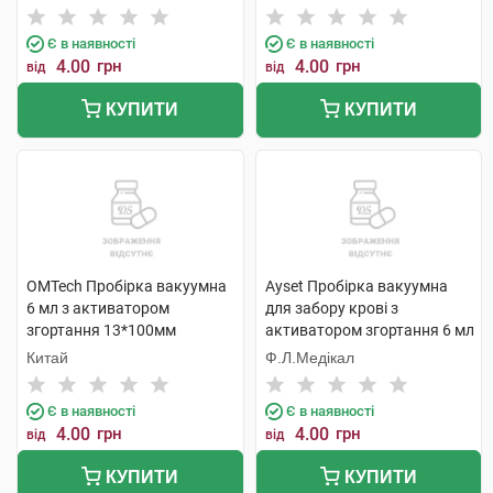
Є в наявності
Є в наявності
4.00
грн
4.00
грн
від
від
КУПИТИ
КУПИТИ
OMTech Пробірка вакуумна
Ayset Пробірка вакуумна
6 мл з активатором
для забору крові з
згортання 13*100мм
активатором згортання 6 мл
стерильна з червоною
13х100 мм 1 шт
Китай
Ф.Л.Медікал
кришкою 1 шт
Є в наявності
Є в наявності
4.00
грн
4.00
грн
від
від
КУПИТИ
КУПИТИ