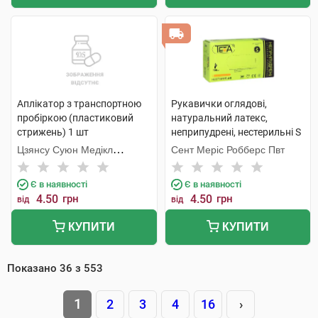
Аплікатор з транспортною
Рукавички оглядові,
пробіркою (пластиковий
натуральний латекс,
стрижень) 1 шт
неприпудрені, нестерильні S
1 пара
Цзянсу Суюн Медікл
Сент Меріс Робберс Пвт
Метіріелс
Є в наявності
Є в наявності
4.50
грн
4.50
грн
від
від
КУПИТИ
КУПИТИ
Показано
36
з
553
1
2
3
4
16
›