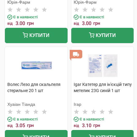
голками 1 шт
Юрія-Фарм
Юрія-Фарм
Є в наявності
Є в наявності
3.00
грн
3.00
грн
від
від
КУПИТИ
КУПИТИ
Волес Лезо для скальпеля
Igar Катетер для ін'єкцій типу
стерильне 20 1 шт
метелик 23G синій 1 шт
Хуаіан Тіанда
Ігар
Є в наявності
Є в наявності
3.05
грн
3.10
грн
від
від