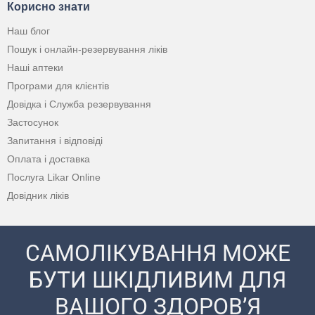
Корисно знати
Наш блог
Пошук і онлайн-резервування ліків
Наші аптеки
Програми для клієнтів
Довідка і Служба резервування
Застосунок
Запитання і відповіді
Оплата і доставка
Послуга Likar Online
Довідник ліків
САМОЛІКУВАННЯ МОЖЕ
БУТИ ШКІДЛИВИМ ДЛЯ
ВАШОГО ЗДОРОВ’Я