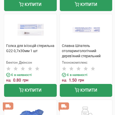
КУПИТИ
КУПИТИ
Голка для ін'єкцій стерильна
Славна Шпатель
G22 0,7х30мм 1 шт
отоларингологічний
дерев'яний стерильний
1240101 1 шт
Бектон Дікінсон
Технокомплекс
Є в наявності
Є в наявності
0.80
грн
1.50
грн
від
від
КУПИТИ
КУПИТИ