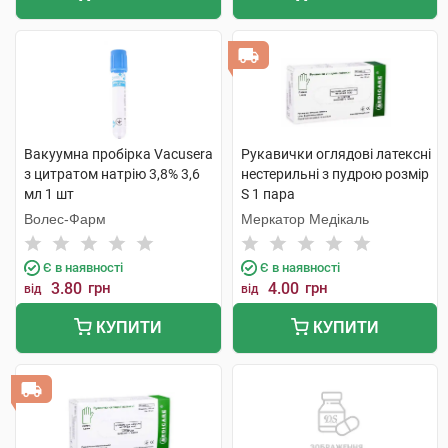
Вакуумна пробірка Vacusera
Рукавички оглядові латексні
з цитратом натрію 3,8% 3,6
нестерильні з пудрою розмір
мл 1 шт
S 1 пара
Волес-Фарм
Меркатор Медікаль
Є в наявності
Є в наявності
3.80
грн
4.00
грн
від
від
КУПИТИ
КУПИТИ