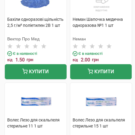
Бахіли одноразові щільність
Неман Шапочка медична
2,5 г/м² поліетилен 2В 1 шт
одноразова №1 1 шт
Вектор Про Мед
Неман
Є в наявності
Є в наявності
1.50
грн
2.00
грн
від
від
КУПИТИ
КУПИТИ
Волес Лезо для скальпеля
Волес Лезо для скальпеля
стерильне 11 1 шт
стерильне 15 1 шт