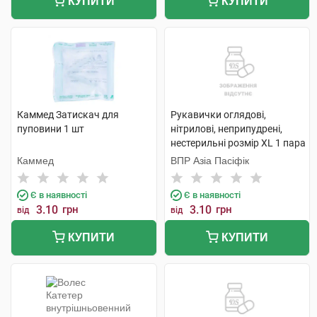
КУПИТИ
КУПИТИ
Каммед Затискач для
Рукавички оглядові,
пуповини 1 шт
нітрилові, неприпудрені,
нестерильні розмір XL 1 пара
Каммед
ВПР Азіа Пасіфік
Є в наявності
Є в наявності
3.10
грн
3.10
грн
від
від
КУПИТИ
КУПИТИ