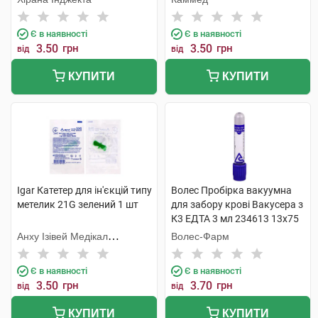
Є в наявності
Є в наявності
3.50
грн
3.50
грн
від
від
КУПИТИ
КУПИТИ
Igar Катетер для ін'єкцій типу
Волес Пробірка вакуумна
метелик 21G зелений 1 шт
для забору крові Вакусера з
К3 ЕДТА 3 мл 234613 13х75
мм фіолетовий 1 шт
Анху Ізівей Медікал
Волес-Фарм
Сапплайс
Є в наявності
Є в наявності
3.50
грн
3.70
грн
від
від
КУПИТИ
КУПИТИ