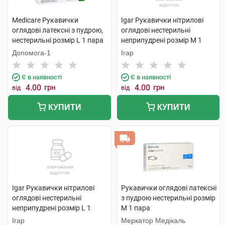
Medicare Рукавички
Igar Рукавички нітрилові
оглядові латексні з пудрою,
оглядові нестерильні
нестерильні розмір L 1 пара
неприпудрені розмір M 1
пара
Допомога-1
Ігар
Є в наявності
Є в наявності
4.00
грн
4.00
грн
від
від
КУПИТИ
КУПИТИ
Igar Рукавички нітрилові
Рукавички оглядові латексні
оглядові нестерильні
з пудрою нестерильні розмір
неприпудрені розмір L 1
М 1 пара
пара
Ігар
Меркатор Медікаль