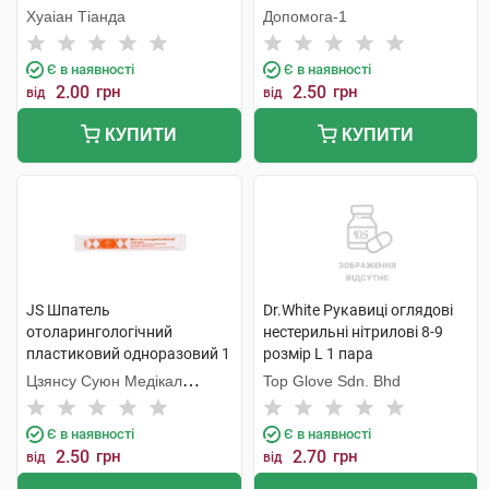
Хуаіан Тіанда
Допомога-1
Є в наявності
Є в наявності
2.00
грн
2.50
грн
від
від
КУПИТИ
КУПИТИ
JS Шпатель
Dr.White Рукавиці оглядові
отоларингологічний
нестерильні нітрилові 8-9
пластиковий одноразовий 1
розмір L 1 пара
шт
Цзянсу Суюн Медікал
Top Glove Sdn. Bhd
Метіріалс
Є в наявності
Є в наявності
2.50
грн
2.70
грн
від
від