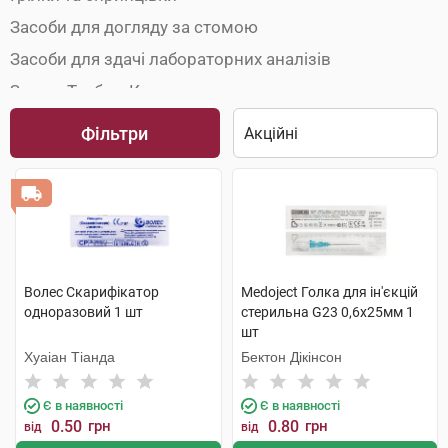
Засоби для догляду за стомою
Засоби для здачі лабораторних аналізів
Зонди, Трубки, Катетери
Інструменти для анестезії
Фільтри
Кільця маткові
Медичні інструменти
Одноразовий медичний одяг
Пристрої для дренування порожнин
Рентгенівська плівка
Волес Скарифікатор
Medoject Голка для ін'єкцій
одноразовий 1 шт
стерильна G23 0,6х25мм 1
Товари для урології
шт
Трубки газовідвідні
Хуаіан Тіанда
Бектон Дікінсон
Хірургічний шовний матеріал
Є в наявності
Є в наявності
Шприц-ручки
0.50
грн
0.80
грн
від
від