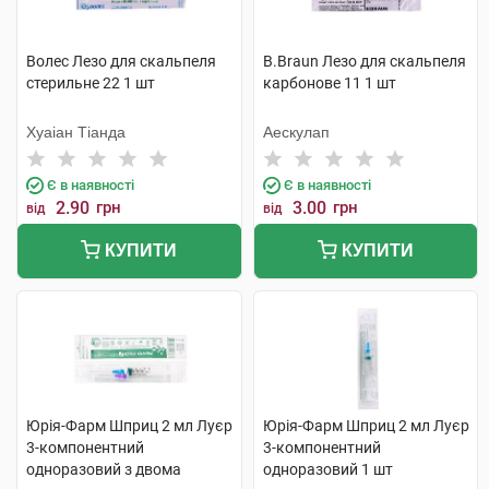
Волес Лезо для скальпеля
B.Braun Лезо для скальпеля
стерильне 22 1 шт
карбонове 11 1 шт
Хуаіан Тіанда
Аескулап
Є в наявності
Є в наявності
2.90
грн
3.00
грн
від
від
КУПИТИ
КУПИТИ
Юрія-Фарм Шприц 2 мл Луєр
Юрія-Фарм Шприц 2 мл Луєр
3-компонентний
3-компонентний
одноразовий з двома
одноразовий 1 шт