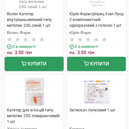
Волес Катетер
Юрія-Фарм Шприц 5 мл Луєр
внутрішньовенний типу
2-компонентний
метелик 23G синій 1 шт
одноразовий з голкою 1 шт
Волес-Фарм
Юрія-Фарм
Є в наявності
Є в наявності
3.50
грн
3.50
грн
від
від
КУПИТИ
КУПИТИ
Катетер для ін'єкцій типу
Затискач пупковий 1 шт
метелик 25G помаранчевий
1 шт
Хірана Інджекта
Каммед