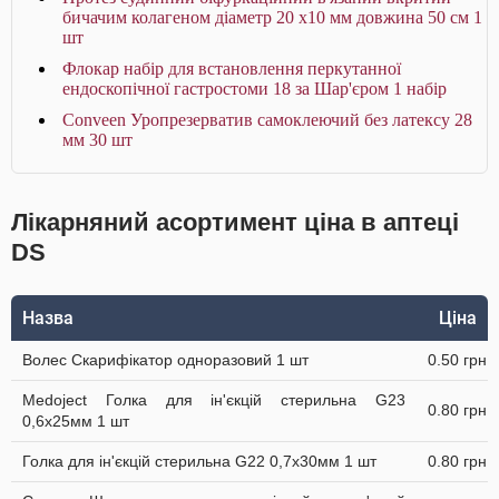
бичачим колагеном діаметр 20 х10 мм довжина 50 см 1
шт
Флокар набір для встановлення перкутанної
ендоскопічної гастростоми 18 за Шар'єром 1 набір
Conveen Уропрезерватив самоклеючий без латексу 28
мм 30 шт
Лікарняний асортимент ціна в аптеці
DS
Назва
Ціна
Волес Скарифікатор одноразовий 1 шт
0.50 грн
Medoject Голка для ін'єкцій стерильна G23
0.80 грн
0,6х25мм 1 шт
Голка для ін'єкцій стерильна G22 0,7х30мм 1 шт
0.80 грн