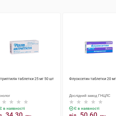
триптилін таблетки 25 мг 50 шт
Флуоксетин таблетки 20 мг
хнолог
Дослідний завод ГНЦЛС
Є в наявності
Є в наявності
34.30
50.60
д
від