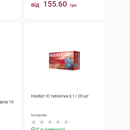
155.60
від
грн
КУПИТИ
Нообут ІС таблетки 0,1 г 20 шт
дозу 10
Інтерхім
Є в наявності