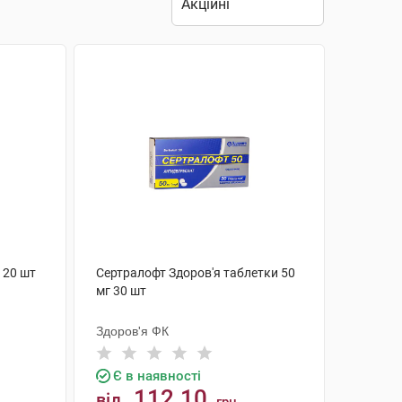
 20 шт
Сертралофт Здоров'я таблетки 50
мг 30 шт
Здоров'я ФК
Є в наявності
112.10
від