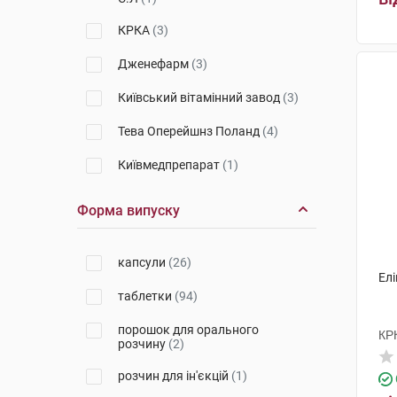
КРКА
(3)
Дженефарм
(3)
Київський вітамінний завод
(3)
Тева Оперейшнз Поланд
(4)
Київмедпрепарат
(1)
Кусум Хелтхкер
(3)
Форма випуску
Інтерхім
(8)
капсули
(26)
Фарма Старт
(11)
Елі
таблетки
(94)
Маклеодс Фармасьютикалс
(2)
порошок для орального
ФарКоС
(1)
КР
розчину
(2)
Нобел Ілач Санаї ве Тіджарет
розчин для ін'єкцій
(1)
(8)