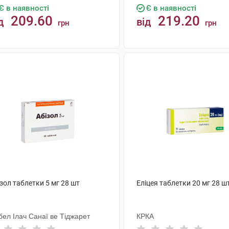
Є в наявності
Є в наявності
209.60
219.20
д
від
грн
грн
КУПИТИ
КУПИТИ
зол таблетки 5 мг 28 шт
Еліцея таблетки 20 мг 28 ш
бел Ілач Санаї ве Тіджарет
КРКА