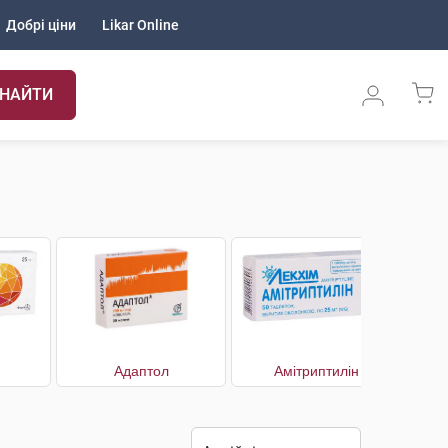
Добрі ціни
Likar Online
НАЙТИ
Адаптол
Амітриптилін