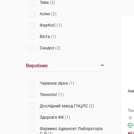
Тева
(2)
Асіно
(2)
ФарКоС
(1)
Віста
(1)
Сандоз
(2)
Виробник
Червона зірка
(1)
Амі
Технолог
(1)
Дослідний завод ГНЦЛС
(2)
Те
Здоров'я ФК
(1)
Фармекс Адвансет Лабораторіз
ві
С.Л
(1)