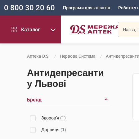
0 800 30 20 60
Програми для клієнтів
Робота у 
Каталог
Аптека D.S.
Нервова Система
Антидепресант
Антидепресанти
у Львові
Бренд
Здоров'я
(1)
Дарниця
(1)