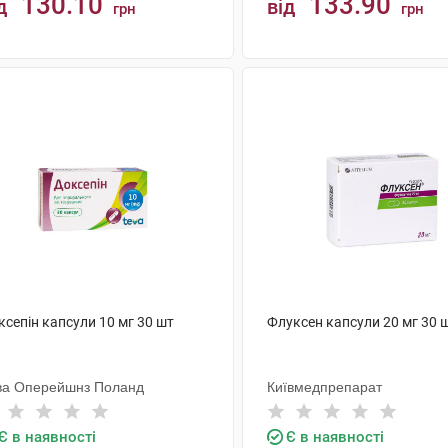
130.10
133.90
д
від
грн
грн
КУПИТИ
КУПИТИ
сепін капсули 10 мг 30 шт
Флуксен капсули 20 мг 30 
ва Оперейшнз Поланд
Київмедпрепарат
Є в наявності
Є в наявності