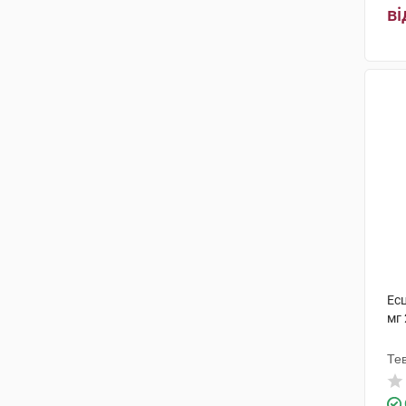
Др. Вільмар Швабе
(2)
ві
Балканфарма-Дупниця
(5)
Медокемі
(8)
Адамед Фарма
(4)
Рівофарм
(3)
Фармак
(3)
Сінтон Хіспанія
(1)
Драгенофарм Апотекер Пюшл
(1)
Лабораторіос Нормон С.А.
(2)
Ес
мг 
Гедеон Ріхтер
(1)
Лабораторії Серв'є Індастрі
(1)
Те
Хаупт Фарма Латіна
(1)