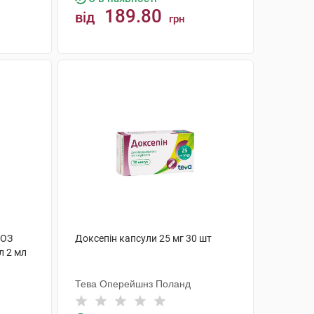
189.80
від
грн
КУПИТИ
-ОЗ
Доксепін капсули 25 мг 30 шт
л 2 мл
Тева Оперейшнз Поланд