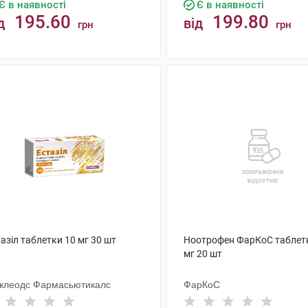
Є в наявності
Є в наявності
195.60
199.80
д
від
грн
грн
КУПИТИ
КУПИТИ
азіл таблетки 10 мг 30 шт
Ноотрофен ФарКоС таблет
мг 20 шт
клеодс Фармасьютикалс
ФарКоС