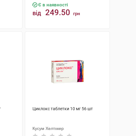
Є в наявності
249.50
від
грн
КУПИТИ
т
Циклокс таблетки 10 мг 56 шт
Кусум Хелтхкер