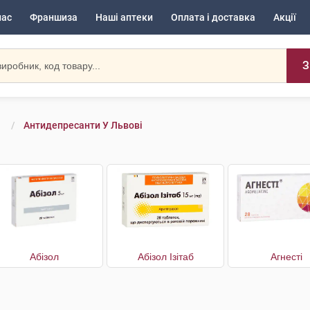
нас
Франшиза
Наші аптеки
Оплата і доставка
Акції
З
и
Антидепресанти У Львові
Абізол
Абізол Ізітаб
Агнесті