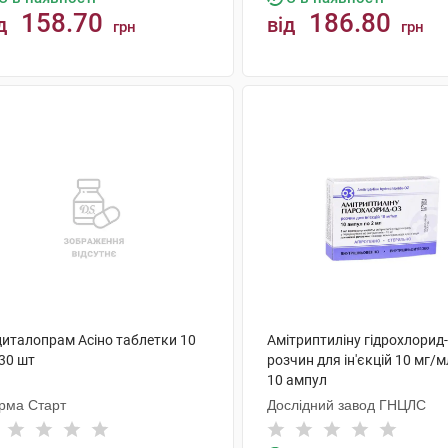
158.70
186.80
д
від
грн
грн
КУПИТИ
КУПИТИ
циталопрам Асіно таблетки 10
Амітриптиліну гідрохлорид
30 шт
розчин для ін'єкцій 10 мг/м
10 ампул
рма Старт
Дослідний завод ГНЦЛС