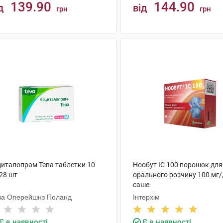
139.90
144.90
д
від
грн
грн
КУПИТИ
КУПИТИ
циталопрам Тева таблетки 10
Нообут ІС 100 порошок для
28 шт
орального розчину 100 мг/
саше
ва Оперейшнз Поланд
Інтерхім
Є в наявності
Є в наявності