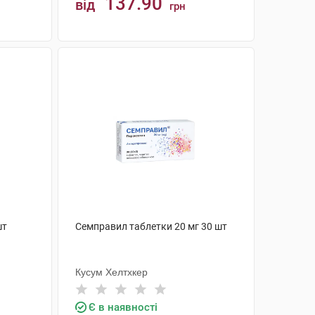
137.90
від
грн
КУПИТИ
шт
Семправил таблетки 20 мг 30 шт
Кусум Хелтхкер
Є в наявності