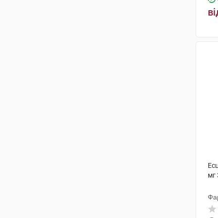
ві
Азіенде Кіміке Ріуніте Анжеліні
Франческо
(2)
Салютас Фарма
(2)
Майлан Лабораторіз САС
(1)
ГлаксоСмітКляйн
(1)
Гріндекс
(2)
Дексель
(2)
Пфайзер Менюфекчуринг
Дойчленд
(1)
Х. Лундбек
(2)
Ес
мг 
Фа