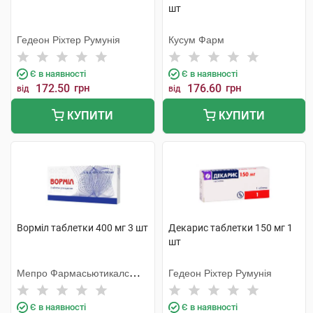
шт
Гедеон Ріхтер Румунія
Кусум Фарм
Є в наявності
Є в наявності
172.50
грн
176.60
грн
від
від
КУПИТИ
КУПИТИ
Ворміл таблетки 400 мг 3 шт
Декарис таблетки 150 мг 1
шт
Мепро Фармасьютикалс
Гедеон Ріхтер Румунія
Пріват
Є в наявності
Є в наявності