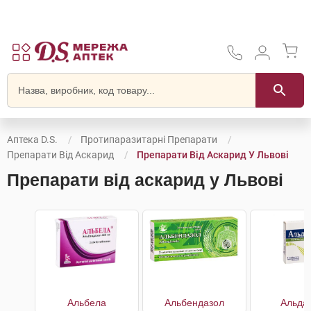
Аптека D.S.
Протипаразитарні Препарати
Препарати Від Аскарид
Препарати Від Аскарид У Львові
Препарати від аскарид у Львові
Альбела
Альбендазол
Альда