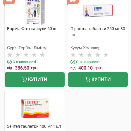
Ворміл Фіто капсули 60 шт
Пірантел таблетки 250 мг 30
шт
Сур'я Гербал Лімітед
Кусум Хелтхкер
Є в наявності
Є в наявності
386.50
грн
400.10
грн
від
від
КУПИТИ
КУПИТИ
Зентел таблетки 400 мг 1 шт