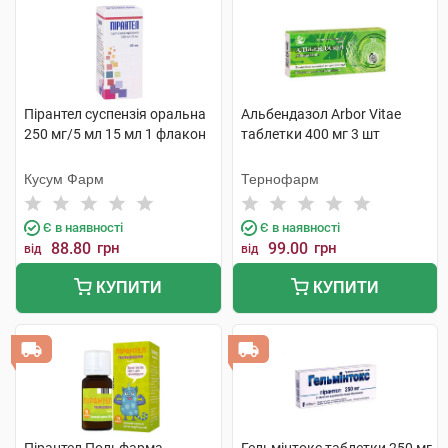
Пірантел суспензія оральна
Альбендазол Arbor Vitae
250 мг/5 мл 15 мл 1 флакон
таблетки 400 мг 3 шт
Кусум Фарм
Тернофарм
Є в наявності
Є в наявності
88.80
грн
99.00
грн
від
від
КУПИТИ
КУПИТИ