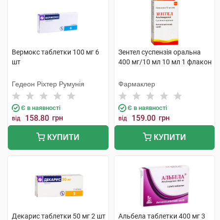
Вермокс таблетки 100 мг 6
Зентел суспензія оральна
шт
400 мг/10 мл 10 мл 1 флакон
Гедеон Ріхтер Румунія
Фармаклер
Є в наявності
Є в наявності
158.80
грн
159.00
грн
від
від
КУПИТИ
КУПИТИ
Декарис таблетки 50 мг 2 шт
Альбела таблетки 400 мг 3