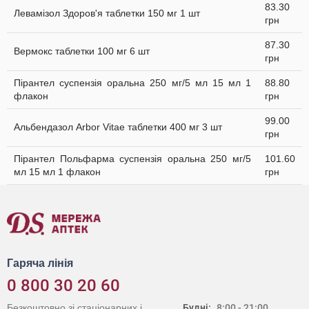
83.30
Левамізол Здоров'я таблетки 150 мг 1 шт
грн
87.30
Вермокс таблетки 100 мг 6 шт
грн
Пірантел суспензія оральна 250 мг/5 мл 15 мл 1
88.80
флакон
грн
99.00
Альбендазол Arbor Vitae таблетки 400 мг 3 шт
грн
Пірантел Польфарма суспензія оральна 250 мг/5
101.60
мл 15 мл 1 флакон
грн
Гаряча лінія
0 800 30 20 60
Безкоштовно зі стаціонарних і
Будні:
8:00 - 21:00