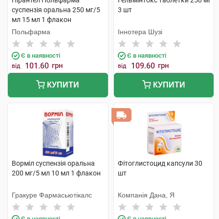
Пірантел Польфарма
Гельмінтокс таблетки 250 мг
суспензія оральна 250 мг/5
3 шт
мл 15 мл 1 флакон
Польфарма
Іннотера Шузі
Є в наявності
Є в наявності
101.60
грн
109.60
грн
від
від
КУПИТИ
КУПИТИ
Ворміл суспензія оральна
Фітоглистоцид капсули 30
200 мг/5 мл 10 мл 1 флакон
шт
Гракуре Фармасьютікалс
Компанія Дана, Я
Є в наявності
Є в наявності