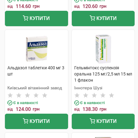
114.60
грн
120.60
грн
від
від
КУПИТИ
КУПИТИ
Альдазол таблетки 400 мг 3
Гельмінтокс суспензія
шт
оральна 125 мг/2,5 мл 15 мл
1 флакон
Київський вітамінний завод
Іннотера Шузі
Є в наявності
Є в наявності
124.00
грн
138.30
грн
від
від
КУПИТИ
КУПИТИ