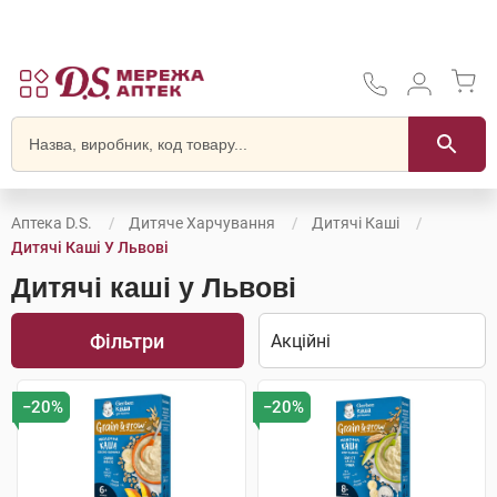
Аптека D.S.
Дитяче Харчування
Дитячі Каші
Дитячі Каші У Львові
Дитячі каші у Львові
Фільтри
−20%
−20%