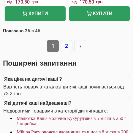
170.50
грн
170.50
грн
від
від
КУПИТИ
КУПИТИ
Показано
36
з
46
1
2
›
Поширені запитання
Яка ціна на дитячі каші ?
Вартість товару в каталозі дитячі каші починається від
73.2 грн.
Які дитячі каші найдешевші?
Недорогими товарами в категорії дитячі каші є:
Малютка Каша молочна Кукурудзяна з 5 місяців 250 г
1 коробка
Milupa Рагу овочеве яловичина та кіноа з 8 місяців 200