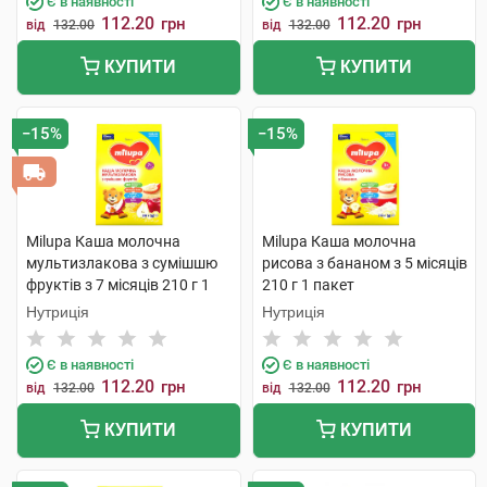
Є в наявності
Є в наявності
112.20
112.20
грн
грн
від
132.00
від
132.00
КУПИТИ
КУПИТИ
−15%
−15%
Milupa Каша молочна
Milupa Каша молочна
мультизлакова з сумішшю
рисова з бананом з 5 місяців
фруктів з 7 місяців 210 г 1
210 г 1 пакет
пакет
Нутриція
Нутриція
Є в наявності
Є в наявності
112.20
112.20
грн
грн
від
132.00
від
132.00
КУПИТИ
КУПИТИ