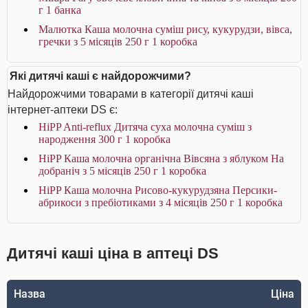
г 1 банка
Малютка Каша молочна суміш рису, кукурудзи, вівса,
гречки з 5 місяців 250 г 1 коробка
Які дитячі каші є найдорожчими?
Найдорожчими товарами в категорії дитячі каші
інтернет-аптеки DS є:
HiPP Anti-reflux Дитяча суха молочна суміш з
народження 300 г 1 коробка
HiPP Каша молочна органічна Вівсяна з яблуком На
добраніч з 5 місяців 250 г 1 коробка
HiPP Каша молочна Рисово-кукурудзяна Персики-
абрикоси з пребіотиками з 4 місяців 250 г 1 коробка
Дитячі каші ціна в аптеці DS
Назва
Ціна