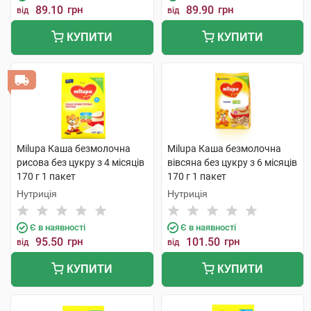
89.10
грн
89.90
грн
від
від
КУПИТИ
КУПИТИ
Milupa Каша безмолочна
Milupa Каша безмолочна
рисова без цукру з 4 місяців
вівсяна без цукру з 6 місяців
170 г 1 пакет
170 г 1 пакет
Нутриція
Нутриція
Є в наявності
Є в наявності
95.50
грн
101.50
грн
від
від
КУПИТИ
КУПИТИ