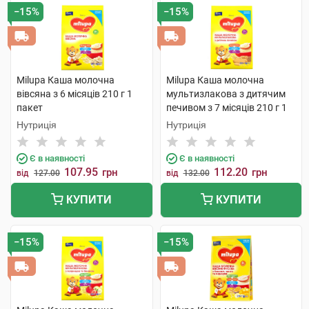
−15%
−15%
Milupa Каша молочна
Milupa Каша молочна
вівсяна з 6 місяців 210 г 1
мультизлакова з дитячим
пакет
печивом з 7 місяців 210 г 1
пакет
Нутриція
Нутриція
Є в наявності
Є в наявності
107.95
112.20
грн
грн
від
127.00
від
132.00
КУПИТИ
КУПИТИ
−15%
−15%