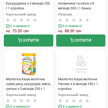
Кукурудзяна з 5 місяців 250
яловичина та кіноа з 8
г 1 коробка
місяців 200 г 1 банка
Хорольський завод
Нутриція
Є в наявності
Є в наявності
73.20
грн
88.30
грн
від
від
КУПИТИ
КУПИТИ
Малютка Каша молочна
Малютка Каша молочна
суміш рису, кукурудзи, вівса,
Рисова з 4 місяців 250 г 1
гречки з 5 місяців 250 г 1
коробка
коробка
Хорольський завод
Хорольський завод
Є в наявності
Є в наявності