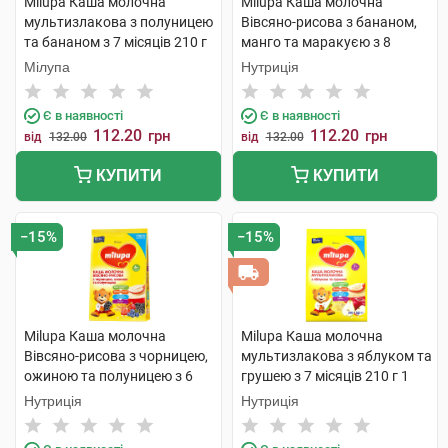
Milupa Каша молочна
Milupa Каша молочна
мультизлакова з полуницею
Вівсяно-рисова з бананом,
та бананом з 7 місяців 210 г
манго та маракуєю з 8
1 пакет
місяців 210 г 1 пакет
Мілупа
Нутриція
Є в наявності
Є в наявності
112.20
112.20
грн
грн
від
132.00
від
132.00
КУПИТИ
КУПИТИ
−15%
−15%
Milupa Каша молочна
Milupa Каша молочна
Вівсяно-рисова з чорницею,
мультизлакова з яблуком та
ожиною та полуницею з 6
грушею з 7 місяців 210 г 1
місяців 210 г 1 пакет
пакет
Нутриція
Нутриція