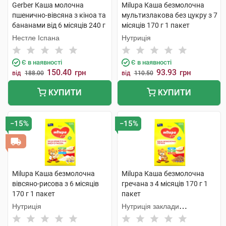
Gerber Каша молочна
Milupa Каша безмолочна
пшенично-вівсяна з кіноа та
мультизлакова без цукру з 7
бананами від 6 місяців 240 г
місяців 170 г 1 пакет
1 коробка
Нестле Іспана
Нутриція
Є в наявності
Є в наявності
150.40
93.93
грн
грн
від
188.00
від
110.50
КУПИТИ
КУПИТИ
−15%
−15%
Milupa Каша безмолочна
Milupa Каша безмолочна
вівсяно-рисова з 6 місяців
гречана з 4 місяців 170 г 1
170 г 1 пакет
пакет
Нутриція
Нутриція заклади
продукційне