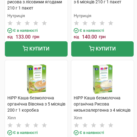
рисова з лісовими ягодами
з 6 місяців 210 г 1 пакет
210 г 1 пакет
Нутриція
Нутриція
Є в наявності
Є в наявності
133.00
грн
140.00
грн
від
від
КУПИТИ
КУПИТИ
HiPP Каша безмолочна
HiPP Каша безмолочна
органічна Вівсяна з 5 місяців
органічна Рисова
200 г 1 коробка
низькоалергенна з 4 місяців
200 г 1 коробка
Хіпп
Хіпп
Є в наявності
Є в наявності