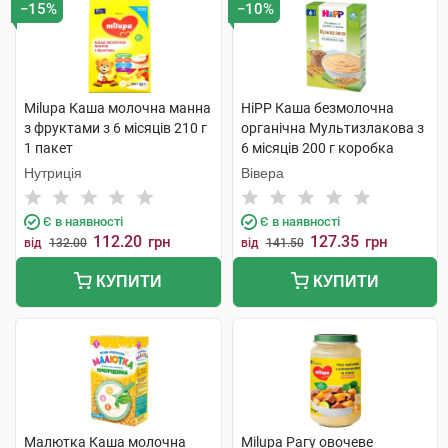
−15%
−10%
Milupa Каша молочна манна
HiPP Каша безмолочна
з фруктами з 6 місяців 210 г
органічна Мультизлакова з
1 пакет
6 місяців 200 г коробка
Нутриція
Вівера
Є в наявності
Є в наявності
112.20
127.35
грн
грн
від
132.00
від
141.50
КУПИТИ
КУПИТИ
Малютка Каша молочна
Milupa Рагу овочеве