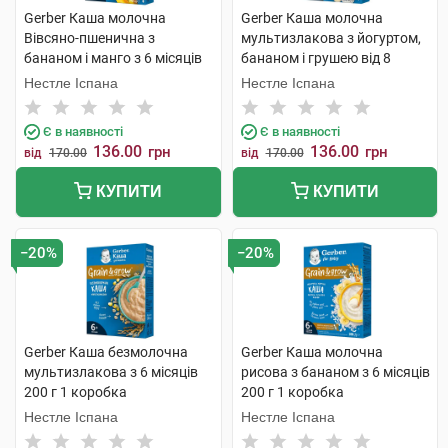
Gerber Каша молочна
Gerber Каша молочна
Вівсяно-пшенична з
мультизлакова з йогуртом,
бананом і манго з 6 місяців
бананом і грушею від 8
240 г 1 коробка
місяців 240 г 1 коробка
Нестле Іспана
Нестле Іспана
Є в наявності
Є в наявності
136.00
136.00
грн
грн
від
170.00
від
170.00
КУПИТИ
КУПИТИ
−20%
−20%
Gerber Каша безмолочна
Gerber Каша молочна
мультизлакова з 6 місяців
рисова з бананом з 6 місяців
200 г 1 коробка
200 г 1 коробка
Нестле Іспана
Нестле Іспана