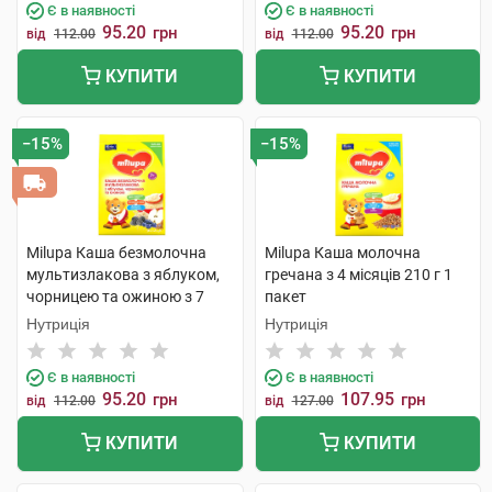
Є в наявності
Є в наявності
95.20
95.20
грн
грн
від
112.00
від
112.00
КУПИТИ
КУПИТИ
−15%
−15%
Milupa Каша безмолочна
Milupa Каша молочна
мультизлакова з яблуком,
гречана з 4 місяців 210 г 1
чорницею та ожиною з 7
пакет
місяців 170 г 1 пакет
Нутриція
Нутриція
Є в наявності
Є в наявності
95.20
107.95
грн
грн
від
112.00
від
127.00
КУПИТИ
КУПИТИ