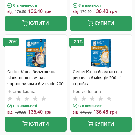
Є в наявності
Є в наявності
136.40
136.40
грн
грн
від
170.50
від
170.50
КУПИТИ
КУПИТИ
−20%
−20%
Gerber Каша безмолочна
Gerber Каша безмолочна
вівсяно-пшенична з
рисова з 6 місяців 200 г 1
чорносливом з 6 місяців 200
коробка
г 1 коробка
Нестле Іспана
Нестле Іспана
Є в наявності
Є в наявності
136.40
136.48
грн
грн
від
170.50
від
170.60
КУПИТИ
КУПИТИ