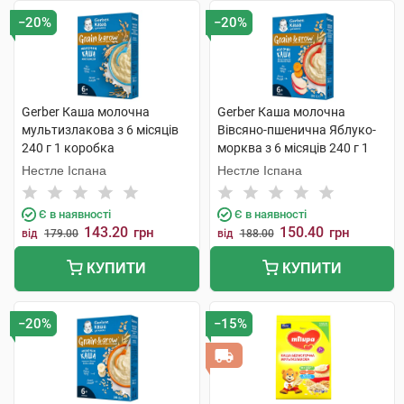
−20%
−20%
Gerber Каша молочна
Gerber Каша молочна
мультизлакова з 6 місяців
Вівсяно-пшенична Яблуко-
240 г 1 коробка
морква з 6 місяців 240 г 1
коробка
Нестле Іспана
Нестле Іспана
Є в наявності
Є в наявності
143.20
150.40
грн
грн
від
179.00
від
188.00
КУПИТИ
КУПИТИ
−20%
−15%