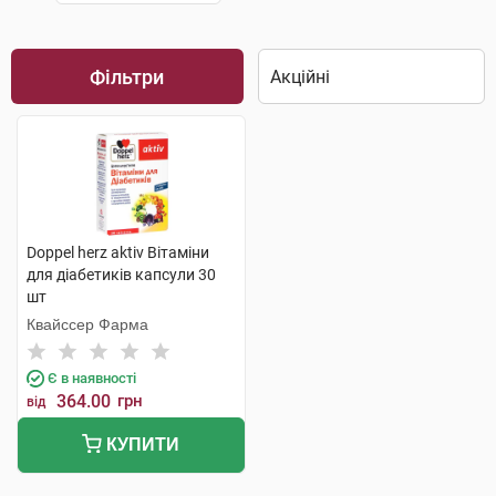
Фільтри
Doppel herz aktiv Вітаміни
для діабетиків капсули 30
шт
Квайссер Фарма
Є в наявності
364.00
грн
від
КУПИТИ