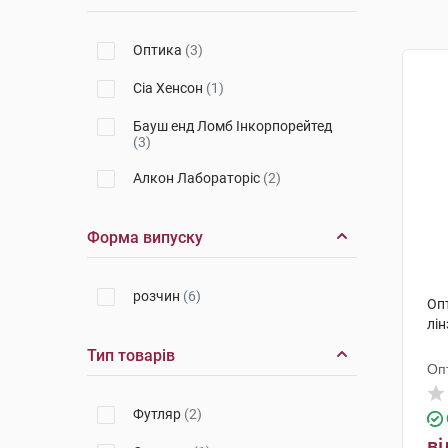
Оптика
(3)
Сіа Хенсон
(1)
Бауш енд Ломб Інкорпорейтед
(3)
Алкон Лабораторіс
(2)
Форма випуску
розчин
(6)
Оп
лін
Тип товарів
Оп
Футляр
(2)
ві