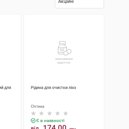
ий для
Рідина для очистки лінз
Оптика
Є в наявності
174.00
від