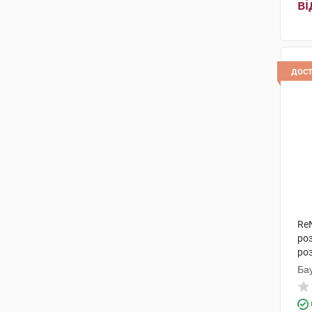
ві
дос
Re
ро
ро
Ба