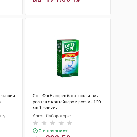
грн
КУПИТИ
ільовий
Опті Фрі Експрес багатоцільовий
з
розчин з контейнером розчин 120
мл 1 флакон
тед
Алкон Лабораторіс
Є в наявності