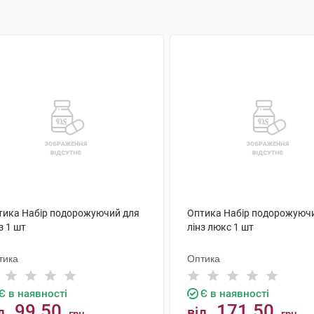
тика Набір подорожуючий для
Оптика Набір подорожуюч
з 1 шт
лінз люкс 1 шт
тика
Оптика
Є в наявності
Є в наявності
99.50
171.50
д
від