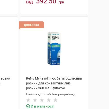
392.50
від
грн
КУПИТИ
доставка
ільовий
ReNu МультиПлюс багатоцільовий
з
розчин для контактних лінз
розчин 360 мл 1 флакон
Бауш енд Ломб Інкорпорейтед
Є в наявності