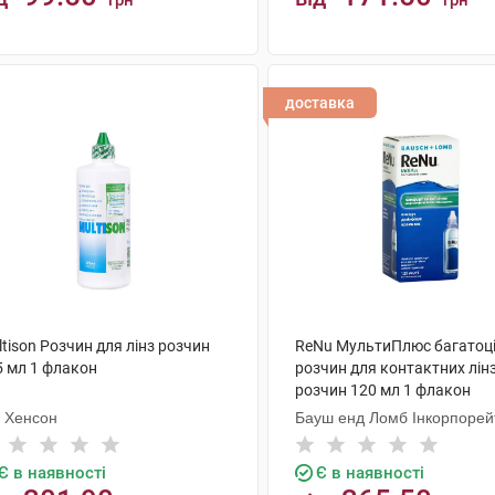
грн
грн
КУПИТИ
КУПИТИ
доставка
tison Розчин для лінз розчин
ReNu МультиПлюс багатоц
5 мл 1 флакон
розчин для контактних лін
розчин 120 мл 1 флакон
а Хенсон
Бауш енд Ломб Інкорпорей
Є в наявності
Є в наявності