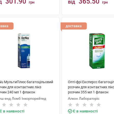
301.90
365.50
д
від
грн
грн
КУПИТИ
КУПИТИ
тавка
доставка
Nu МультиПлюс багатоцільовий
Опті-фрі Експерсс багатоц
зчин для контактних лінз
розчин для контактних лін
зчин 240 мл 1 флакон
розчин 355 мл 1 флакон
уш енд Ломб Інкорпорейтед
Алкон Лабораторіс
Є в наявності
Є в наявності