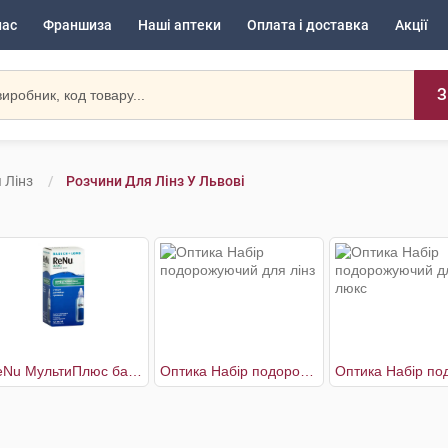
нас
Франшиза
Наші аптеки
Оплата і доставка
Акції
З
 Лінз
Розчини Для Лінз У Львові
ReNu МультиПлюс багатоцільовий розчин для контактних лінз
Оптика Набір подорожуючий для лінз