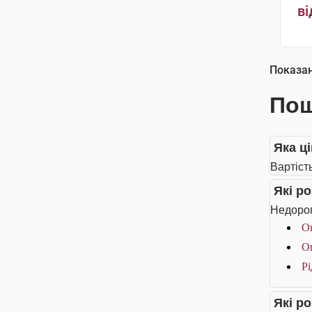
ві
Показа
Пош
Яка ці
Вартість
Які р
Недорог
О
О
Рі
Які р