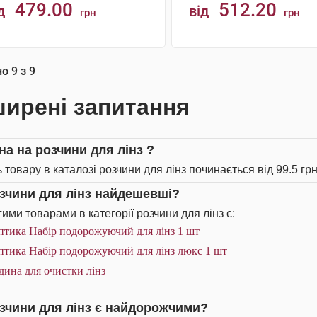
479.00
512.20
д
від
грн
грн
КУПИТИ
КУПИТИ
но
9
з
9
ирені запитання
на на розчини для лінз ?
 товару в каталозі розчини для лінз починається від 99.5 грн
озчини для лінз найдешевші?
ими товарами в категорії розчини для лінз є:
птика Набір подорожуючий для лінз 1 шт
птика Набір подорожуючий для лінз люкс 1 шт
дина для очистки лінз
озчини для лінз є найдорожчими?