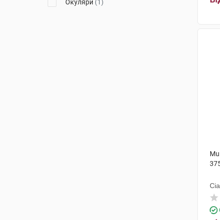
Окуляри
(1)
Mul
37
Сі