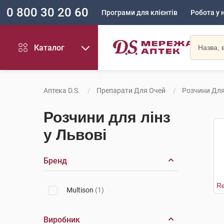
0 800 30 20 60
Програми для клієнтів
Робота у 
Каталог
Аптека D.S.
Препарати Для Очей
Розчини Для
Розчини для лінз
у Львові
Бренд
Multison
(1)
Виробник