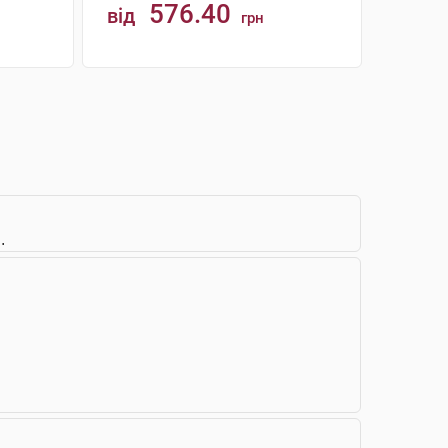
576.40
від
грн
КУПИТИ
.