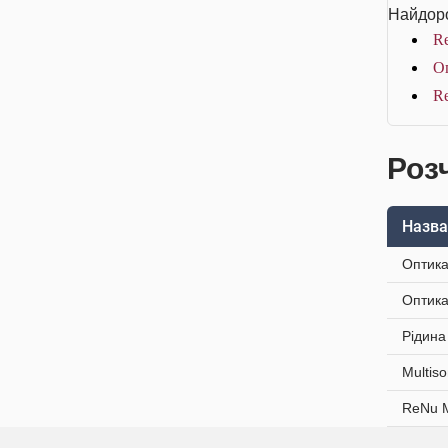
Найдоро
R
Оп
R
Розч
Назва
Оптика
Оптика
Рідина
Multis
ReNu М