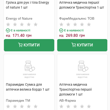
Грілка для рук і тіла Energy
Аптечка медична першої
of nature 1 шт
допомоги Транспортна 1 шт
Energy of Nature
ФармМедальянс ТОВ
Є в наявності
Є в наявності
171.40
грн
269.80
грн
від
від
КУПИТИ
КУПИТИ
Парамедик Сумка для
Аптечка медична
аптечки велика бордо 1 шт
Транспортна першої
допомоги 1 шт
Парамедик ТМ
АВ-Фарма