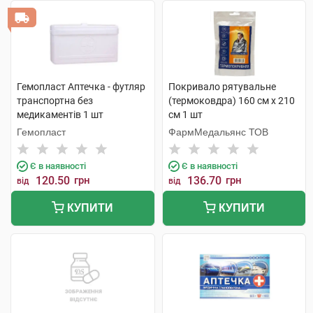
Гемопласт Аптечка - футляр
Покривало рятувальне
транспортна без
(термоковдра) 160 см х 210
медикаментів 1 шт
см 1 шт
Гемопласт
ФармМедальянс ТОВ
Є в наявності
Є в наявності
120.50
грн
136.70
грн
від
від
КУПИТИ
КУПИТИ