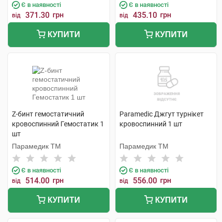
Є в наявності
Є в наявності
371.30
грн
435.10
грн
від
від
КУПИТИ
КУПИТИ
Z-бинт гемостатичний
Paramedic Джгут турнікет
кровоспинний Гемостатик 1
кровоспинний 1 шт
шт
Парамедик ТМ
Парамедик ТМ
Є в наявності
Є в наявності
514.00
грн
556.00
грн
від
від
КУПИТИ
КУПИТИ