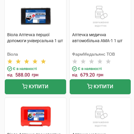
Віола Аптечка першої
Аптечка медична
допомоги універсальна 1 шт
автомобільна АМА-1 1 шт
Віола
ФармМедальянс ТОВ
Є в наявності
Є в наявності
588.00
грн
679.20
грн
від
від
КУПИТИ
КУПИТИ