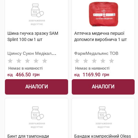
Шина гнучка зразку SAM
Аптечка медична першої
Splint 100 см 1 шт
допомоги виробнича 1 шт
Цзянсу Суюн Медікал
ФармМедальянс ТОВ
Метіріалс
Немає в наявності
Немає в наявності
466.50
грн
1169.90
грн
від
від
АНАЛОГИ
АНАЛОГИ
Бинт для тампонади
Бандаж компресійний Oleas