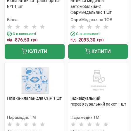
Віола Аптечка транспортна
Аптечка медична
№1 1 шт
автомобільна-2
Фарммедальянс 1 шт
Віола
ФармМедальянс ТОВ
Є в наявності
Є в наявності
876.50
грн
2093.30
грн
від
від
КУПИТИ
КУПИТИ
Плівка-клапан для СЛР 1 шт
Індивідуальний
перев'язувальний пакет 1 шт
Парамедик ТМ
Парамедик ТМ