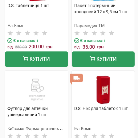
D.S. Таблетниця 1 шт
Пакет гіпотермічний
холодовий 12 x 9,5 см 1 шт
Ел-Комп
Парамедик ТМ
Є в наявності
Є в наявності
200.00
грн
35.00
грн
від
250.00
від
КУПИТИ
КУПИТИ
Футляр для аптечки
D.S. Ніж для таблеток 1 шт
універсальний 1 шт
Київське Фармацевтичне
Ел-Комп
Товариство ТОВ (Україна)