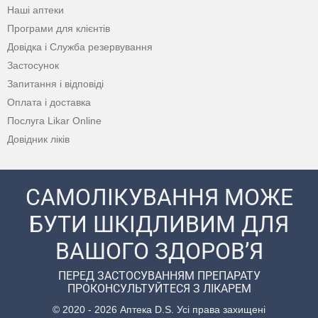
Наші аптеки
Програми для клієнтів
Довідка і Служба резервування
Застосунок
Запитання і відповіді
Оплата і доставка
Послуга Likar Online
Довідник ліків
САМОЛІКУВАННЯ МОЖЕ
БУТИ ШКІДЛИВИМ ДЛЯ
ВАШОГО ЗДОРОВ’Я
ПЕРЕД ЗАСТОСУВАННЯМ ПРЕПАРАТУ
ПРОКОНСУЛЬТУЙТЕСЯ З ЛІКАРЕМ
© 2020 - 2026 Аптека D.S. Усі права захищені