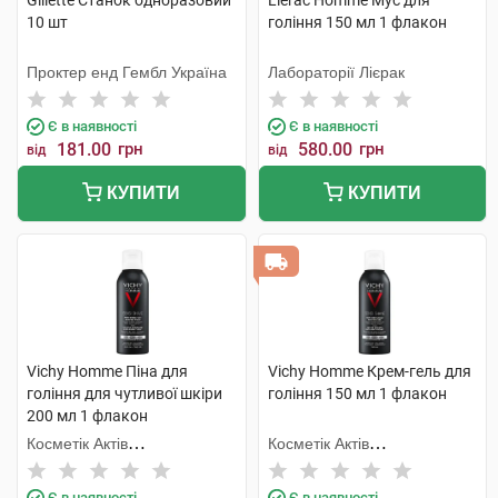
Gillette Станок одноразовий
Lierac Homme Мус для
10 шт
гоління 150 мл 1 флакон
Проктер енд Гембл Україна
Лабораторії Лієрак
Є в наявності
Є в наявності
181.00
грн
580.00
грн
від
від
КУПИТИ
КУПИТИ
Vichy Homme Піна для
Vichy Homme Крем-гель для
гоління для чутливої шкіри
гоління 150 мл 1 флакон
200 мл 1 флакон
Косметік Актів
Косметік Актів
Інтернаціональ
Інтернаціональ
Є в наявності
Є в наявності