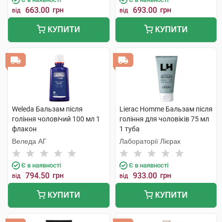
663.00
грн
693.00
грн
від
від
КУПИТИ
КУПИТИ
Weleda Бальзам після
Lierac Homme Бальзам після
гоління чоловічий 100 мл 1
гоління для чоловіків 75 мл
флакон
1 туба
Веледа АГ
Лабораторії Лієрак
Є в наявності
Є в наявності
794.50
грн
933.00
грн
від
від
КУПИТИ
КУПИТИ