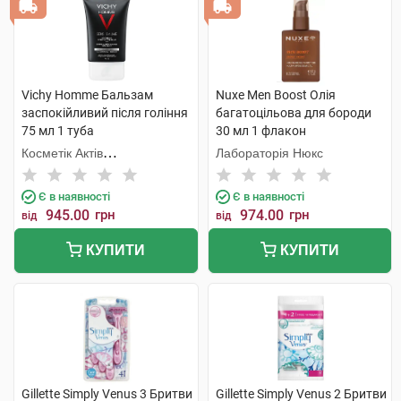
Vichy Homme Бальзам
Nuxe Men Boost Олія
заспокійливий після гоління
багатоцільова для бороди
75 мл 1 туба
30 мл 1 флакон
Косметік Актів
Лабораторія Нюкс
Інтернаціональ
Є в наявності
Є в наявності
945.00
грн
974.00
грн
від
від
КУПИТИ
КУПИТИ
Gillette Simply Venus 3 Бритви
Gillette Simply Venus 2 Бритви