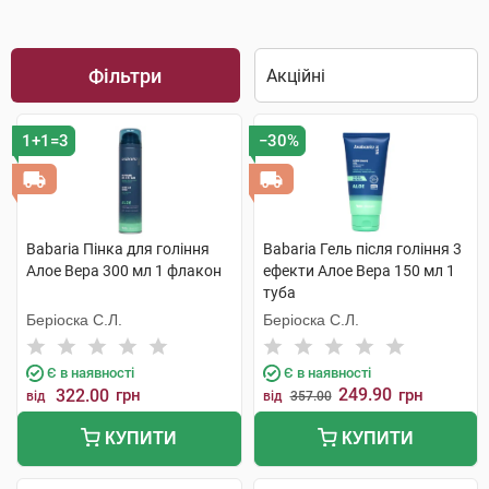
Фільтри
1+1=3
−30%
Babaria Пінка для гоління
Babaria Гель після гоління 3
Алое Вера 300 мл 1 флакон
ефекти Алое Вера 150 мл 1
туба
Беріоска С.Л.
Беріоска С.Л.
Є в наявності
Є в наявності
249.90
322.00
грн
грн
від
від
357.00
КУПИТИ
КУПИТИ