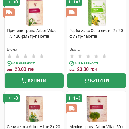
1+1=3
1+1=3
Причепи трава Arbor Vitae
Гербамакс Сени листя 2 г 20
1,5 г 20 фільтр-пакетів
фільтр-пакетів
Віола
Віола
Є в наявності
Є в наявності
23.00
грн
23.30
грн
від
від
КУПИТИ
КУПИТИ
1+1=3
1+1=3
Сени листя Arbor Vitae 2 г 20
Меліси трава Arbor Vitae 50 г