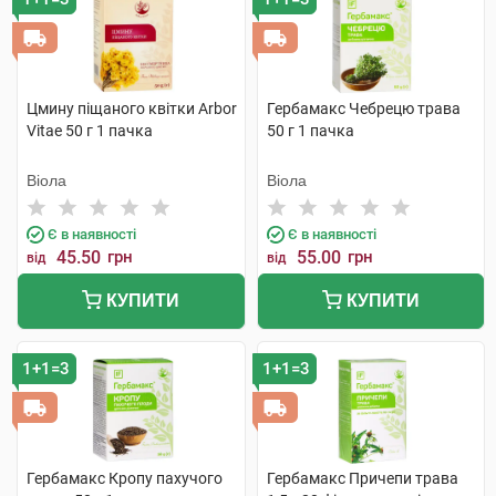
Цмину піщаного квітки Arbor
Гербамакс Чебрецю трава
Vitae 50 г 1 пачка
50 г 1 пачка
Віола
Віола
Є в наявності
Є в наявності
45.50
грн
55.00
грн
від
від
КУПИТИ
КУПИТИ
1+1=3
1+1=3
Гербамакс Кропу пахучого
Гербамакс Причепи трава