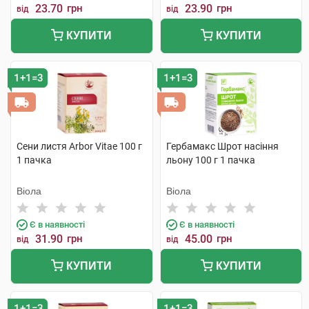
23.70
грн
23.90
грн
від
від
КУПИТИ
КУПИТИ
1+1=3
1+1=3
Сени листя Arbor Vitae 100 г
Гербамакс Шрот насіння
1 пачка
льону 100 г 1 пачка
Віола
Віола
Є в наявності
Є в наявності
31.90
грн
45.00
грн
від
від
КУПИТИ
КУПИТИ
1+1=3
1+1=3