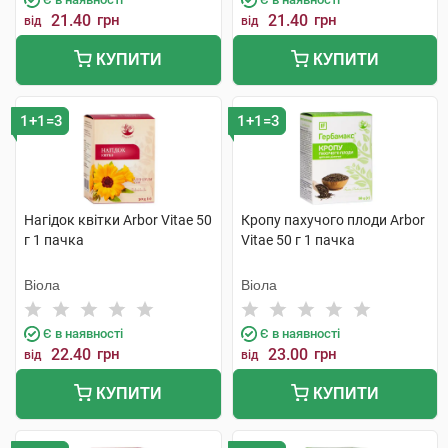
21.40
грн
21.40
грн
від
від
КУПИТИ
КУПИТИ
1+1=3
1+1=3
Нагідок квітки Arbor Vitae 50
Кропу пахучого плоди Arbor
г 1 пачка
Vitae 50 г 1 пачка
Віола
Віола
Є в наявності
Є в наявності
22.40
грн
23.00
грн
від
від
КУПИТИ
КУПИТИ