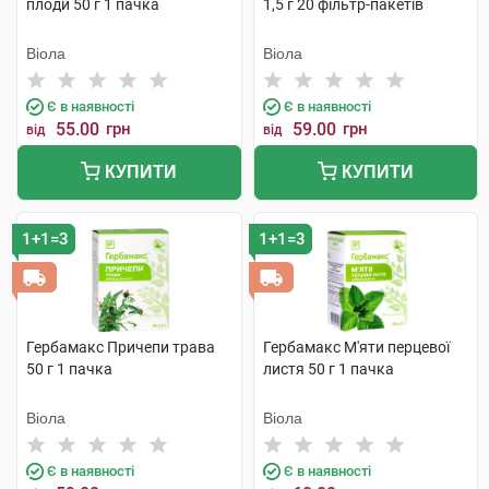
плоди 50 г 1 пачка
1,5 г 20 фільтр-пакетів
Віола
Віола
Є в наявності
Є в наявності
55.00
грн
59.00
грн
від
від
КУПИТИ
КУПИТИ
1+1=3
1+1=3
Гербамакс Причепи трава
Гербамакс М'яти перцевої
50 г 1 пачка
листя 50 г 1 пачка
Віола
Віола
Є в наявності
Є в наявності