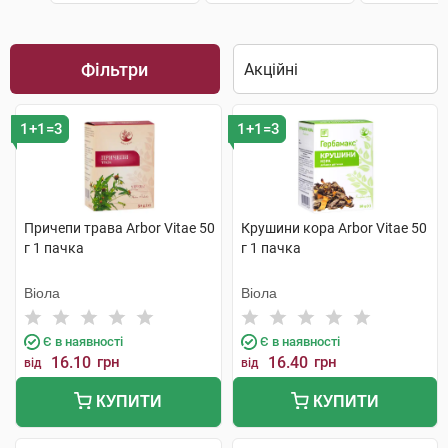
Фільтри
1+1=3
1+1=3
Причепи трава Arbor Vitae 50
Крушини кора Arbor Vitae 50
г 1 пачка
г 1 пачка
Віола
Віола
Є в наявності
Є в наявності
16.10
грн
16.40
грн
від
від
КУПИТИ
КУПИТИ