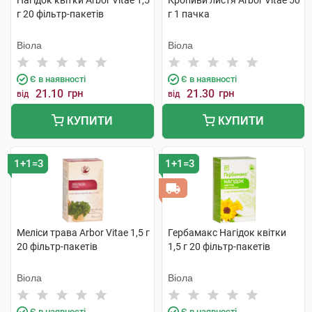
Нагідок квітки Arbor Vitae 1,5
Кропиви листя Arbor Vitae 50
г 20 фільтр-пакетів
г 1 пачка
Віола
Віола
Є в наявності
Є в наявності
21.10
грн
21.30
грн
від
від
КУПИТИ
КУПИТИ
1+1=3
1+1=3
Меліси трава Arbor Vitae 1,5 г
Гербамакс Нагідок квітки
20 фільтр-пакетів
1,5 г 20 фільтр-пакетів
Віола
Віола
Є в наявності
Є в наявності