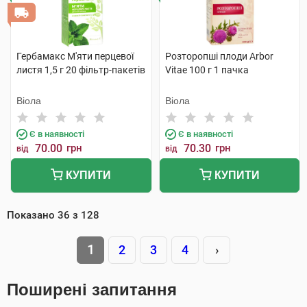
Гербамакс М'яти перцевої
Розторопші плоди Arbor
листя 1,5 г 20 фільтр-пакетів
Vitae 100 г 1 пачка
Віола
Віола
Є в наявності
Є в наявності
70.00
грн
70.30
грн
від
від
КУПИТИ
КУПИТИ
Показано
36
з
128
1
2
3
4
›
Поширені запитання