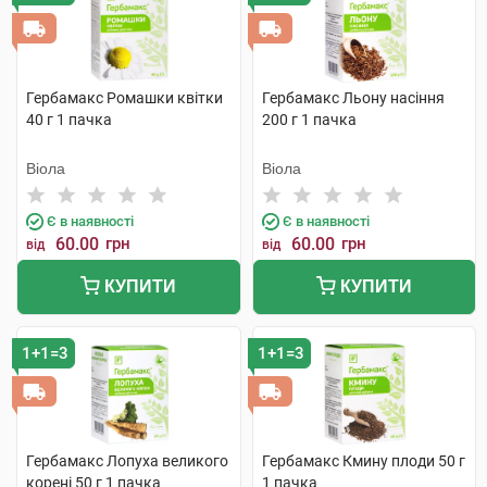
Гербамакс Ромашки квітки
Гербамакс Льону насіння
40 г 1 пачка
200 г 1 пачка
Віола
Віола
Є в наявності
Є в наявності
60.00
грн
60.00
грн
від
від
КУПИТИ
КУПИТИ
1+1=3
1+1=3
Гербамакс Лопуха великого
Гербамакс Кмину плоди 50 г
корені 50 г 1 пачка
1 пачка