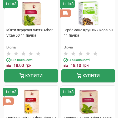
1+1=3
1+1=3
М'яти перцевої листя Arbor
Гербамакс Крушини кора 50
Vitae 50 г 1 пачка
г 1 пачка
Віола
Віола
Є в наявності
Є в наявності
18.00
грн
18.10
грн
від
від
КУПИТИ
КУПИТИ
1+1=3
1+1=3