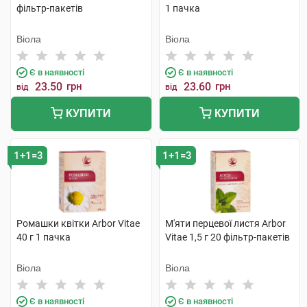
фільтр-пакетів
1 пачка
Віола
Віола
Є в наявності
Є в наявності
23.50
грн
23.60
грн
від
від
КУПИТИ
КУПИТИ
1+1=3
1+1=3
Ромашки квітки Arbor Vitae
М'яти перцевої листя Arbor
40 г 1 пачка
Vitae 1,5 г 20 фільтр-пакетів
Віола
Віола
Є в наявності
Є в наявності