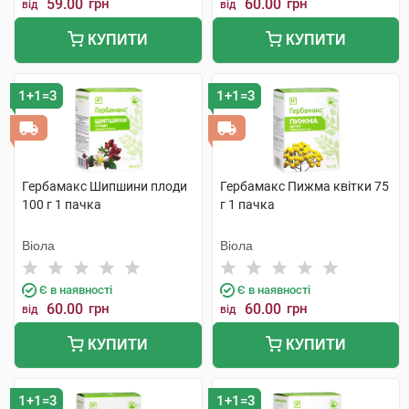
59.00
грн
60.00
грн
від
від
КУПИТИ
КУПИТИ
1+1=3
1+1=3
Гербамакс Шипшини плоди
Гербамакс Пижма квітки 75
100 г 1 пачка
г 1 пачка
Віола
Віола
Є в наявності
Є в наявності
60.00
грн
60.00
грн
від
від
КУПИТИ
КУПИТИ
1+1=3
1+1=3