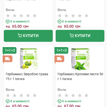
Віола
Віола
Є в наявності
Є в наявності
65.00
грн
65.00
грн
від
від
КУПИТИ
КУПИТИ
1+1=3
1+1=3
Гербамакс Звіробою трава
Гербамакс Кропиви листя 50
75 г 1 пачка
г 1 пачка
Віола
Віола
Є в наявності
Є в наявності
65.00
грн
67.00
грн
від
від