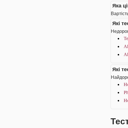
Яка ці
Вартість
Які т
Недорог
Те
Al
Al
Які т
Найдоро
Ho
Ph
Ho
Тест