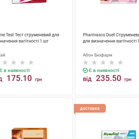
me Test Тест струменевий для
Pharmasco Duet Струменеви
начення вагітності 1 шт
для визначення вагітності 
тай
Абон Біофарм
Є в наявності
Є в наявності
175.10
235.50
д
від
грн
грн
КУПИТИ
КУПИТИ
доставка