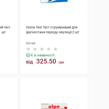
й тест
Home Test Тест струменевий для
1 шт
діагностики періоду овуляції 2 шт
Китай
Є в наявності
325.50
від
грн
КУПИТИ