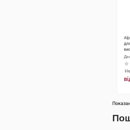
Alp
для
ви
Де
Не
ві
Показа
Пош