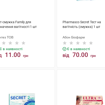
т-смужка Family для
Pharmasco Secret Тест на
начення вагітності 1 шт
вагітність (смужка) 1 шт
нтез ТОВ
Абон Біофарм
Є в наявності
Є в наявності
11.00
70.00
д
від
грн
грн
КУПИТИ
КУПИТИ