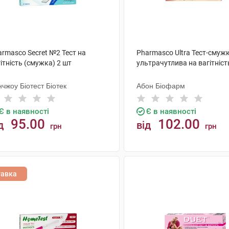
rmasco Secret №2 Тест на
Pharmasco Ultra Тест-смуж
ітність (смужка) 2 шт
ультрачутлива на вагітніст
чжоу Біотест Біотек
Абон Біофарм
Є в наявності
Є в наявності
95.00
102.00
д
від
грн
грн
КУПИТИ
КУПИТИ
тавка