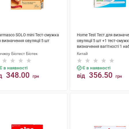
armasco SOLO mini Тест-смужка
Home Test Тест для визнач
 визначення овуляції 5 шт
овуляції 5 шт +1 тест-смуж
визначення вагітності 1 на
чжоу Біотест Біотек
Китай
Є в наявності
Є в наявності
348.00
356.50
д
від
грн
грн
КУПИТИ
КУПИТИ