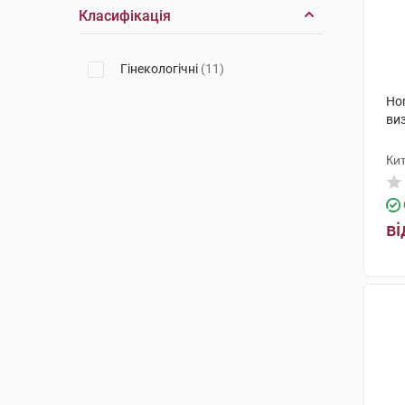
Класифікація
Гінекологічні
(11)
Ho
виз
Ки
ві