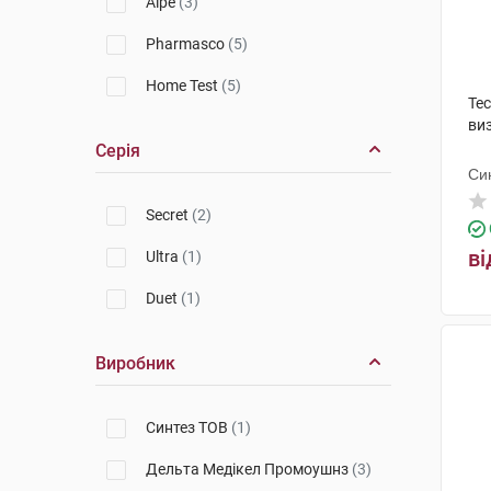
Alpe
(3)
Pharmasco
(5)
Home Test
(5)
Тес
виз
Серія
Си
Secret
(2)
ві
Ultra
(1)
Duet
(1)
Виробник
Синтез ТОВ
(1)
Дельта Медікел Промоушнз
(3)