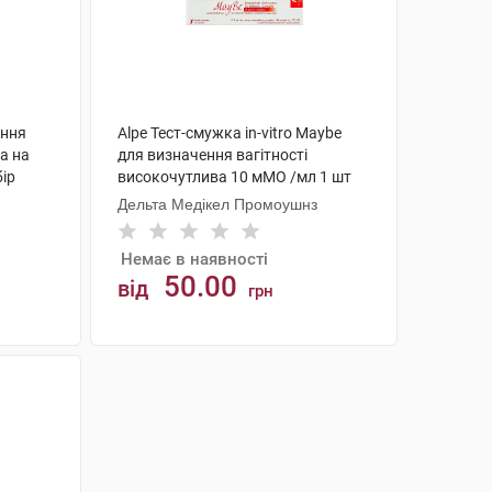
ення
Alpe Тест-смужка in-vitro Maybe
ка на
для визначення вагітності
бір
високочутлива 10 мМО /мл 1 шт
Дельта Медікел Промоушнз
Немає в наявності
50.00
від
грн
АНАЛОГИ