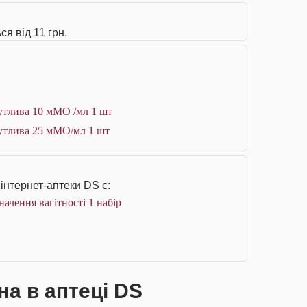
ся від 11 грн.
чутлива 10 мМО /мл 1 шт
очутлива 25 мМО/мл 1 шт
інтернет-аптеки DS є:
начення вагітності 1 набір
на в аптеці DS