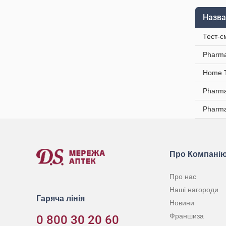
Назва
Тест-с
Pharma
Home T
Pharma
Pharma
Про Компані
Про нас
Наші нагороди
Гаряча лінія
Новини
Франшиза
0 800 30 20 60