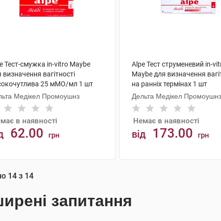
e Тест-смужка in-vitro Maybe
Alpe Тест струменевий in-vit
 визначення вагітності
Maybe для визначення вагі
сокочутлива 25 мМО/мл 1 шт
на ранніх термінах 1 шт
льта Медікел Промоушнз
Дельта Медікел Промоушн
має в наявності
Немає в наявності
62.00
173.00
д
від
грн
грн
АНАЛОГИ
АНАЛОГИ
но
14
з
14
ирені запитання