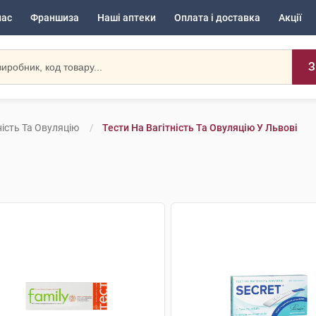
нас
Франшиза
Наші аптеки
Оплата і доставка
Акції
З
ність Та Овуляцію
Тести На Вагітність Та Овуляцію У Львові