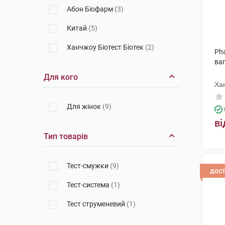
Абон Біофарм
(3)
Китай
(5)
Ханчжоу Біотест Біотек
(2)
Pha
ваг
Для кого
Хан
Для жінок
(9)
ві
Тип товарів
Тест-смужки
(9)
дос
Тест-система
(1)
Тест струменевий
(1)