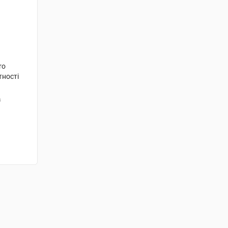
ro
тності
з