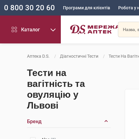
0 800 30 20 60
Програми для клієнтів
Робота у 
Каталог
Аптека D.S.
Діагностичні Тести
Тести На Вагіт
Тести на
вагітність та
овуляцію у
Львові
Бренд