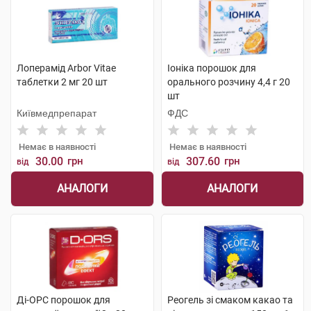
Лоперамід Arbor Vitae
Іоніка порошок для
таблетки 2 мг 20 шт
орального розчину 4,4 г 20
шт
Київмедпрепарат
ФДС
Немає в наявності
Немає в наявності
30.00
грн
307.60
грн
від
від
АНАЛОГИ
АНАЛОГИ
Ді-ОРС порошок для
Реогель зі смаком какао та