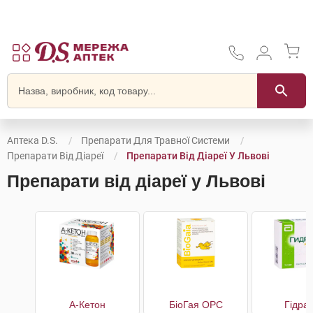
Аптека D.S.
Препарати Для Травної Системи
Препарати Від Діареї
Препарати Від Діареї У Львові
Препарати від діареї у Львові
А-Кетон
БіоГая ОРС
Гідра