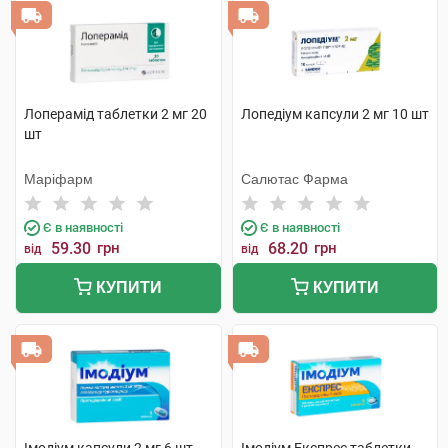
Лоперамід таблетки 2 мг 20
Лопедіум капсули 2 мг 10 шт
шт
Маріфарм
Салютас Фарма
Є в наявності
Є в наявності
59.30
грн
68.20
грн
від
від
КУПИТИ
КУПИТИ