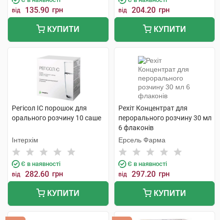
135.90
грн
204.20
грн
від
від
КУПИТИ
КУПИТИ
Регісол ІС порошок для
Рехіт Концентрат для
орального розчину 10 саше
перорального розчину 30 мл
6 флаконів
Інтерхім
Ерсель Фарма
Є в наявності
Є в наявності
282.60
грн
297.20
грн
від
від
КУПИТИ
КУПИТИ