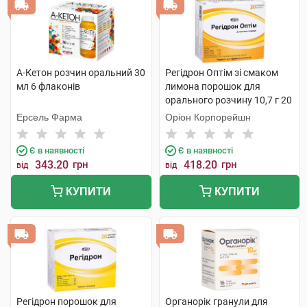
А-Кетон розчин оральний 30
Регідрон Оптім зі смаком
мл 6 флаконів
лимона порошок для
орального розчину 10,7 г 20
пакетиків
Ерсель Фарма
Оріон Корпорейшн
Є в наявності
Є в наявності
343.20
грн
418.20
грн
від
від
КУПИТИ
КУПИТИ
Регідрон порошок для
Органорік гранули для