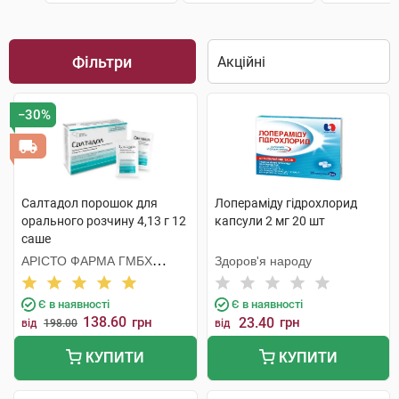
Фільтри
−30%
Салтадол порошок для
Лопераміду гідрохлорид
орального розчину 4,13 г 12
капсули 2 мг 20 шт
саше
АРІСТО ФАРМА ГМБХ
Здоров'я народу
НІМЕЧЧИНА
Є в наявності
Є в наявності
138.60
грн
23.40
грн
від
198.00
від
КУПИТИ
КУПИТИ