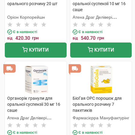
орального розчину 20 шт
оральної суспензії 10 мг 16
саше
Оріон Корпорейшн
Атена Драг Делівері
Солюшнз ПВТ. ЛТД
Є в наявності
Є в наявності
420.30
грн
540.70
грн
від
від
КУПИТИ
КУПИТИ
Органорік гранули для
БіоГая ОРС порошок для
оральної суспензії 30 мг 16
орального розчину 7
саше
пакетиків
Атена Драг Делівері
Фармасієрра Мануфактурінг
Солюшнз ПВТ. ЛТД
Є в наявності
Є в наявності