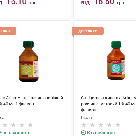
16.10
16.50
д
від
грн
грн
КУПИТИ
КУПИТИ
тавка
доставка
ак Arbor Vitae розчин зовнішній
Саліцилова кислота Arbor V
% 40 мл 1 флакон
розчин спиртовий 1 % 40 мл
флакон
ола
Віола
Є в наявності
Є в наявності