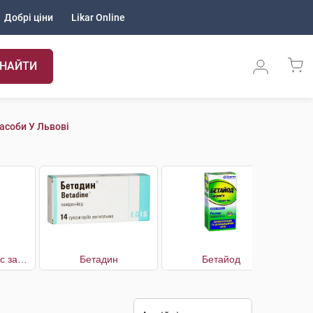
Добрі ціни
Likar Online
НАЙТИ
асоби У Львові
АХД 2000 Експрес засіб для дезінфекції
Бетадин
Бетайод