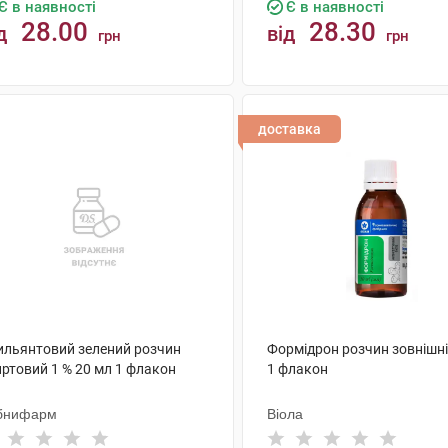
Є в наявності
Є в наявності
28.00
28.30
д
від
грн
грн
КУПИТИ
КУПИТИ
доставка
ильянтовий зелений розчин
Формідрон розчин зовнішні
иртовий 1 % 20 мл 1 флакон
1 флакон
бнифарм
Віола