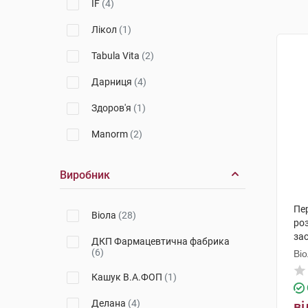
IF
(4)
Лікол
(1)
Tabula Vita
(2)
Дарниця
(4)
Здоров'я
(1)
Manorm
(2)
Виробник
Пер
Віола
(28)
ро
за
ДКП Фармацевтична фабрика
(6)
Ві
Кашук В.А.ФОП
(1)
Делана
(4)
ві