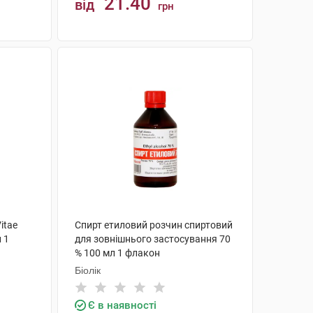
21.40
від
грн
КУПИТИ
itae
Спирт етиловий розчин спиртовий
 1
для зовнішнього застосування 70
% 100 мл 1 флакон
Біолік
Є в наявності