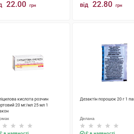
22.00
22.80
д
від
грн
грн
КУПИТИ
КУПИТИ
ліцилова кислота розчин
Дезактін порошок 20 г 1 па
ртовий 20 мг/мл 25 мл 1
акон
рмак
Делана
Є в наявності
Є в наявності