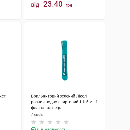
23.40
від
грн
КУПИТИ
кет
Брильянтовий зелений Лікол
розчин водно-спиртовий 1 % 5 мл 1
флакон-олівець
Ленчін
Є в наявності