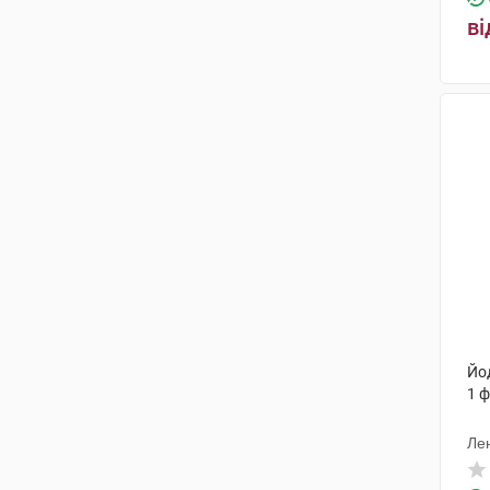
ві
Йо
1 
Ле