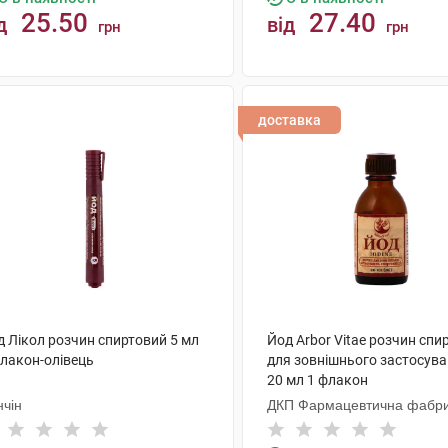
25.50
27.40
д
від
грн
грн
КУПИТИ
КУПИТИ
доставка
д Лікол розчин спиртовий 5 мл
Йод Arbor Vitae розчин спи
флакон-олівець
для зовнішнього застосува
20 мл 1 флакон
нчін
ДКП Фармацевтична фабр