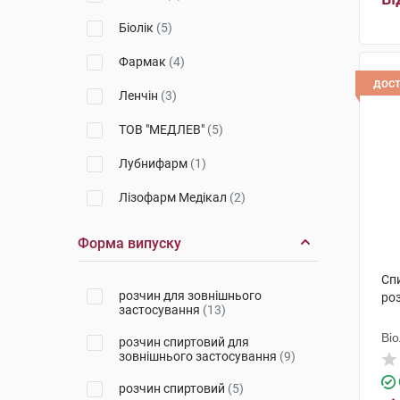
Біолік
(5)
Фармак
(4)
дос
Ленчін
(3)
ТОВ "МЕДЛЕВ"
(5)
Лубнифарм
(1)
Лізофарм Медікал
(2)
Бланідас
(13)
Форма випуску
Леда
(2)
Сп
розчин для зовнішнього
ро
Тернофарм
(1)
застосування
(13)
Медлев
(1)
Ві
розчин спиртовий для
зовнішнього застосування
(9)
Дарниця ФФ
(4)
розчин спиртовий
(5)