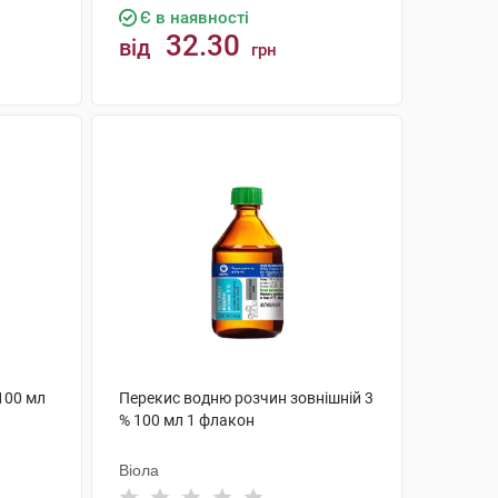
Є в наявності
32.30
від
грн
КУПИТИ
100 мл
Перекис водню розчин зовнішній 3
% 100 мл 1 флакон
Віола