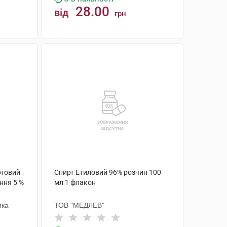
28.00
від
грн
КУПИТИ
ртовий
Спирт Етиловий 96% розчин 100
ння 5 %
мл 1 флакон
ика
ТОВ "МЕДЛЕВ"