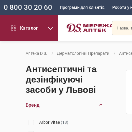
0 800 30 20 60
Програми для клієнтів
Робота у 
Каталог
Аптека D.S.
Дерматологічні Препарати
Антисе
Антисептичні та
дезінфікуючі
засоби у Львові
Бренд
Arbor Vitae
(18)