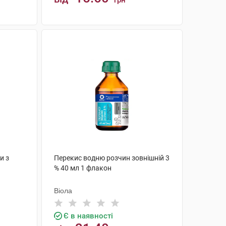
грн
КУПИТИ
и з
Перекис водню розчин зовнішній 3
% 40 мл 1 флакон
Віола
Є в наявності