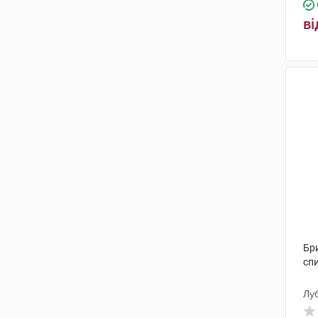
ві
Бр
сп
Лу