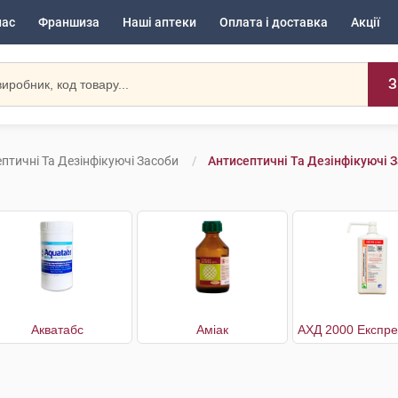
нас
Франшиза
Наші аптеки
Оплата і доставка
Акції
З
птичні Та Дезінфікуючі Засоби
Антисептичні Та Дезінфікуючі З
Акватабс
Аміак