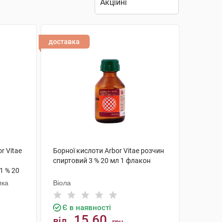
доставка
r Vitae
Борної кислоти Arbor Vitae розчин
спиртовий 3 % 20 мл 1 флакон
1 % 20
ика
Віола
Є в наявності
15.60
від