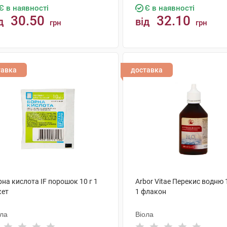
Є в наявності
Є в наявності
30.50
32.10
д
від
грн
грн
КУПИТИ
КУПИТИ
тавка
доставка
на кислота IF порошок 10 г 1
Arbor Vitae Перекис водню 
кет
1 флакон
ола
Віола