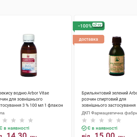
x2-гу
−100%
доставка
екису водню Arbor Vitae
Брильянтовий зелений Arbo
зчин для зовнішнього
розчин спиртовий для
стосування 3 % 100 мл 1 флакон
зовнішнього застосування 
мл 1 флакон
ола
ДКП Фармацевтична фабр
Є в наявності
Є в наявності
14.30
15.00
д
від