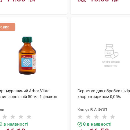
грн
грн
КУПИТИ
КУПИТИ
тавка
ирт мурашиний Arbor Vitae
Серветки для обробки шкір
зчин зовнішній 50 мл 1 флакон
хлоргексидином 0,05%
ола
Кашук В.А.ФОП
Є в наявності
Є в наявності