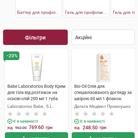
Баттер для профілактики розтяжок
Гель для профілактики розтяжок
Фільтри
−20%
Babe Laboratorios Body Крем
Bio-Oil Олія для
для тіла від розтяжок на
спеціалізованого догляду за
основі олій 200 мл 1 туба
шкірою 60 мл 1 флакон
Laboratorios Babe, S.L.
Дельта Медікел Промоушнз
Є в наявності
Є в наявності
769.60
грн
248.50
грн
від
962.00
від