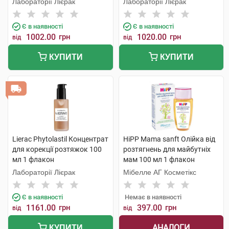
Лабораторії Лієрак
Лабораторії Лієрак
Є в наявності
Є в наявності
1002.00
грн
1020.00
грн
від
від
КУПИТИ
КУПИТИ
Lierac Phytolastil Концентрат
HiPP Mama sanft Олійка від
для корекції розтяжок 100
розтягнень для майбутніх
мл 1 флакон
мам 100 мл 1 флакон
Лабораторії Лієрак
Мібелле АГ Косметікс
Є в наявності
Немає в наявності
1161.00
грн
397.00
грн
від
від
АНАЛОГИ
КУПИТИ