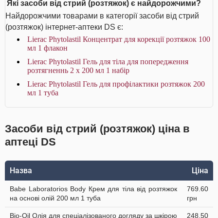
Які засоби від стрий (розтяжок) є найдорожчими?
Найдорожчими товарами в категорії засоби від стрий
(розтяжок) інтернет-аптеки DS є:
Lierac Phytolastil Концентрат для корекції розтяжок 100
мл 1 флакон
Lierac Phytolastil Гель для тіла для попередження
розтягненнь 2 х 200 мл 1 набір
Lierac Phytolastil Гель для профілактики розтяжок 200
мл 1 туба
Засоби від стрий (розтяжок) ціна в
аптеці DS
Назва
Ціна
Babe Laboratorios Body Крем для тіла від розтяжок
769.60
на основі олій 200 мл 1 туба
грн
Bio-Oil Олія для спеціалізованого догляду за шкірою
248.50