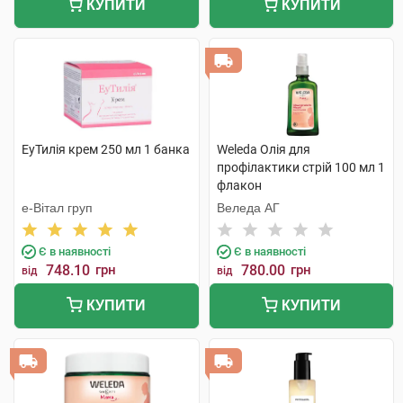
КУПИТИ
КУПИТИ
ЕуТилія крем 250 мл 1 банка
Weleda Олія для
профілактики стрій 100 мл 1
флакон
е-Вітал груп
Веледа АГ
Є в наявності
Є в наявності
748.10
грн
780.00
грн
від
від
КУПИТИ
КУПИТИ