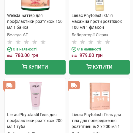
Weleda Баттер для
Lierac Phytolastil Олія
профілактики розтяжок 150
масажна проти розтяжок
мл 1 банка
100 мл 1 флакон
Веледа АГ
Лабораторії Лієрак
Є в наявності
Є в наявності
780.00
грн
979.00
грн
від
від
КУПИТИ
КУПИТИ
Lierac Phytolastil Гель для
Lierac Phytolastil Гель для
профілактики розтяжок 200
тіла для попередження
мл 1 туба
розтягненнь 2 х 200 мл 1
набір