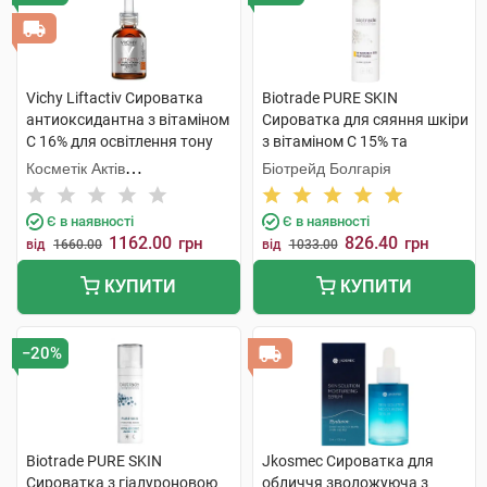
Vichy Liftactiv Сироватка
Biotrade PURE SKIN
антиоксидантна з вітаміном
Сироватка для сяяння шкіри
С 16% для освітлення тону
з вітаміном С 15% та
шкіри обличчя 20 мл 1
пептидами 30 мл 1 флакон
Косметік Актів
Біотрейд Болгарія
флакон
Інтернаціональ
Є в наявності
Є в наявності
1162.00
826.40
грн
грн
від
1660.00
від
1033.00
КУПИТИ
КУПИТИ
−20%
Biotrade PURE SKIN
Jkosmec Сироватка для
Сироватка з гіалуроновою
обличчя зволожуюча з