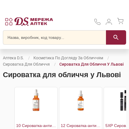
Аптека D.S.
Косметика По Догляду За Обличчям
Сироватка Для Обличчя
Сироватка Для Обличчя У Львові
Сироватка для обличчя у Львові
10 Сироватка-антиоксидант проти зморшок для оновленя шкіри обличчя
12 Сироватка-антиоксидант проти зморщок для оновлення сяяння шкіри обличчя