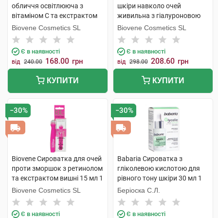
обличчя освітлююча з
шкіри навколо очей
вітаміном С та екстрактом
живильна з гіалуроновою
банана 10 мл 1 флакон
кислотою та чорницею 15
Biovene Cosmetics SL
Biovene Cosmetics SL
мл 1 флакон
Є в наявності
Є в наявності
168.00
208.60
грн
грн
від
240.00
від
298.00
КУПИТИ
КУПИТИ
−30%
−30%
Biovene Сироватка для очей
Babaria Сироватка з
проти зморшок з ретинолом
гліколевою кислотою для
та екстрактом вишні 15 мл 1
рівного тону шкіри 30 мл 1
флакон
флакон
Biovene Cosmetics SL
Беріоска С.Л.
Є в наявності
Є в наявності