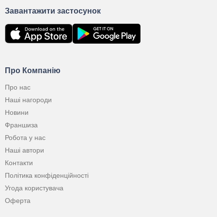
Завантажити застосунок
Про Компанію
Про нас
Наші нагороди
Новини
Франшиза
Робота у нас
Наші автори
Контакти
Політика конфіденційності
Угода користувача
Оферта