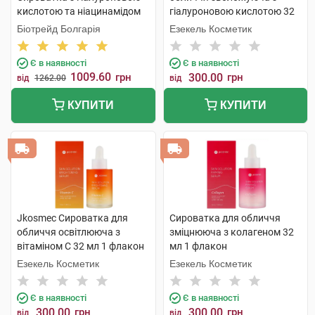
кислотою та ніацинамідом
гіалуроновою кислотою 32
30 мл 1 флакон
мл 1 флакон
Біотрейд Болгарія
Езекель Косметик
Є в наявності
Є в наявності
1009.60
грн
300.00
грн
від
1262.00
від
КУПИТИ
КУПИТИ
Jkosmec Сироватка для
Сироватка для обличчя
обличчя освітлююча з
зміцнююча з колагеном 32
вітаміном С 32 мл 1 флакон
мл 1 флакон
Езекель Косметик
Езекель Косметик
Є в наявності
Є в наявності
300.00
грн
300.00
грн
від
від