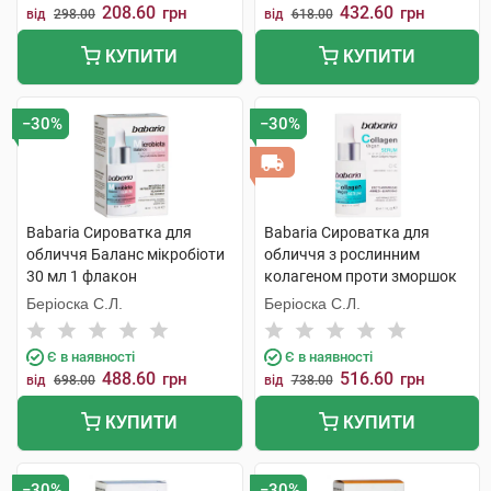
208.60
432.60
грн
грн
від
298.00
від
618.00
КУПИТИ
КУПИТИ
−30%
−30%
Babaria Сироватка для
Babaria Сироватка для
обличчя Баланс мікробіоти
обличчя з рослинним
30 мл 1 флакон
колагеном проти зморшок
30 мл 1 флакон
Беріоска С.Л.
Беріоска С.Л.
Є в наявності
Є в наявності
488.60
516.60
грн
грн
від
698.00
від
738.00
КУПИТИ
КУПИТИ
−30%
−30%