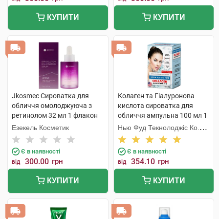
КУПИТИ
КУПИТИ
Jkosmec Сироватка для
Колаген та Гіалуронова
обличчя омолоджуюча з
кислота сироватка для
ретинолом 32 мл 1 флакон
обличчя ампульна 100 мл 1
флакон
Езекель Косметик
Нью Фуд Текнолоджіс Ко.
Лтд
Є в наявності
Є в наявності
300.00
грн
354.10
грн
від
від
КУПИТИ
КУПИТИ