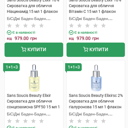
Sans Soucis Beauty Elixir 10%
Sans Soucis Beauty Elixir 10%
Сироватка для обличчя
Сироватка для обличчя
Ніацинамід 15 мл 1 флакон
Вітамін C 15 мл 1 флакон
БіСіДжі Баден-Баден
БіСіДжі Баден-Баден
Косметікс Груп Гмбх
Косметікс Груп Гмбх
Є в наявності
Є в наявності
979.00
грн
979.00
грн
від
від
КУПИТИ
КУПИТИ
1+1=3
1+1=3
Sans Soucis Beauty Elixir
Sans Soucis Beauty Elixirsс 2%
Сироватка для обличчя
Сироватка для обличчя
сонцезахисна SPF50 15 мл 1
гіалуронова 15 мл 1 флакон
флакон
БіСіДжі Баден-Баден
БіСіДжі Баден-Баден
Косметікс Груп Гмбх
Косметікс Груп Гмбх
Є в наявності
Є в наявності