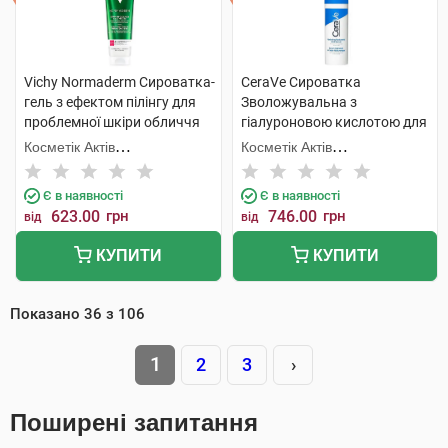
Vichy Normaderm Сироватка-
CeraVe Сироватка
гель з ефектом пілінгу для
Зволожувальна з
проблемної шкіри обличчя
гіалуроновою кислотою для
та тіла 125 мл 1 туба
всіх типів шкіри обличчя 30
Косметік Актів
Косметік Актів
мл 1 флакон
Інтернаціональ
Інтернаціональ
Є в наявності
Є в наявності
623.00
грн
746.00
грн
від
від
КУПИТИ
КУПИТИ
Показано
36
з
106
1
2
3
›
Поширені запитання