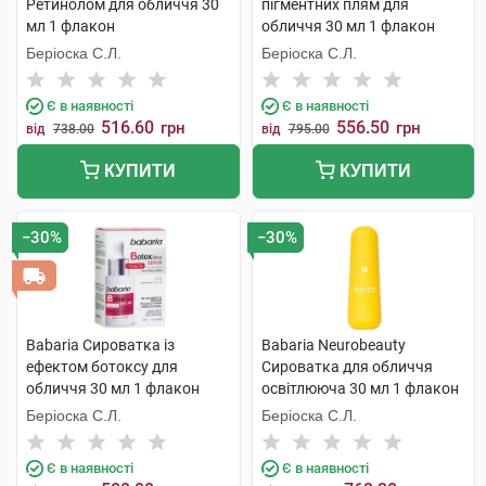
Ретинолом для обличчя 30
пігментних плям для
мл 1 флакон
обличчя 30 мл 1 флакон
Беріоска С.Л.
Беріоска С.Л.
Є в наявності
Є в наявності
516.60
556.50
грн
грн
від
738.00
від
795.00
КУПИТИ
КУПИТИ
−30%
−30%
Babaria Сироватка із
Babaria Neurobeauty
ефектом ботоксу для
Сироватка для обличчя
обличчя 30 мл 1 флакон
освітлююча 30 мл 1 флакон
Беріоска С.Л.
Беріоска С.Л.
Є в наявності
Є в наявності