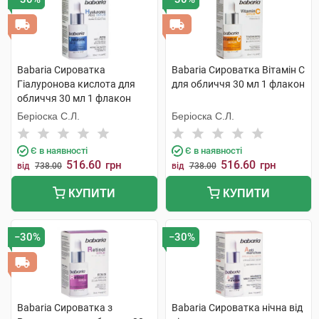
Babaria Сироватка
Babaria Сироватка Вітамін С
Гіалуронова кислота для
для обличчя 30 мл 1 флакон
обличчя 30 мл 1 флакон
Беріоска С.Л.
Беріоска С.Л.
Є в наявності
Є в наявності
516.60
516.60
грн
грн
від
738.00
від
738.00
КУПИТИ
КУПИТИ
−30%
−30%
Babaria Сироватка з
Babaria Сироватка нічна від