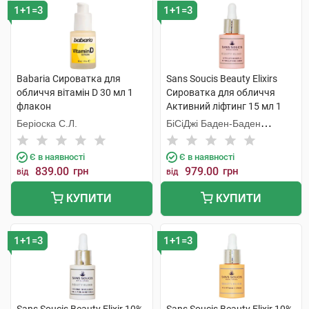
1+1=3
1+1=3
Babaria Сироватка для
Sans Soucis Beauty Elixirs
обличчя вітамін D 30 мл 1
Сироватка для обличчя
флакон
Активний ліфтинг 15 мл 1
флакон
Беріоска С.Л.
БіСіДжі Баден-Баден
Косметікс Груп Гмбх
Є в наявності
Є в наявності
839.00
грн
979.00
грн
від
від
КУПИТИ
КУПИТИ
1+1=3
1+1=3