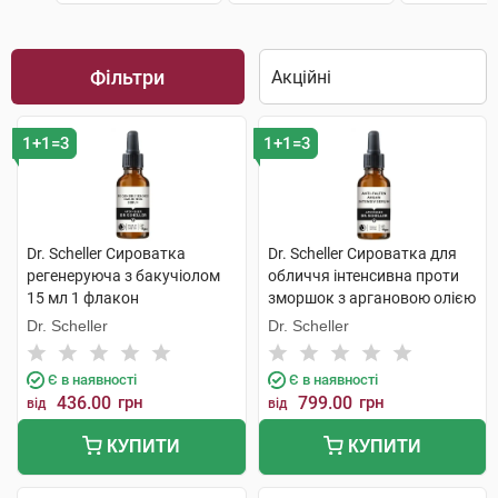
Фільтри
1+1=3
1+1=3
Dr. Scheller Сироватка
Dr. Scheller Сироватка для
регенеруюча з бакучіолом
обличчя інтенсивна проти
15 мл 1 флакон
зморшок з аргановою олією
30 мл 1 флакон
Dr. Scheller
Dr. Scheller
Є в наявності
Є в наявності
436.00
грн
799.00
грн
від
від
КУПИТИ
КУПИТИ