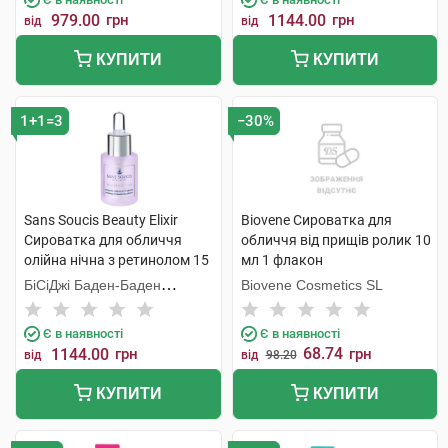
979.00
грн
1144.00
грн
від
від
КУПИТИ
КУПИТИ
1+1=3
−30%
Sans Soucis Beauty Elixir
Biovene Сироватка для
Сироватка для обличчя
обличчя від прищів ролик 10
олійна нічна з ретинолом 15
мл 1 флакон
мл 1 флакон
БіСіДжі Баден-Баден
Biovene Cosmetics SL
Косметікс Груп Гмбх
Є в наявності
Є в наявності
68.74
1144.00
грн
грн
від
від
98.20
КУПИТИ
КУПИТИ