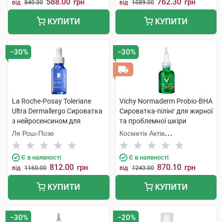
588.00
762.30
грн
грн
від
840.00
від
1089.00
КУПИТИ
КУПИТИ
−30%
−30%
La Roche-Posay Toleriane
Vichy Normaderm Probio-BHA
Ultra Dermallergo Сироватка
Сироватка-пілінг для жирної
з нейросенсином для
та проблемної шкіри
гіперчутливої та схильної до
обличчя 30 мл 1 флакон
Ля Рош-Позе
Косметік Актів
алергії шкіри 20 мл 1 флакон
Інтернаціональ
Є в наявності
Є в наявності
812.00
870.10
грн
грн
від
1160.00
від
1243.00
КУПИТИ
КУПИТИ
−30%
−20%