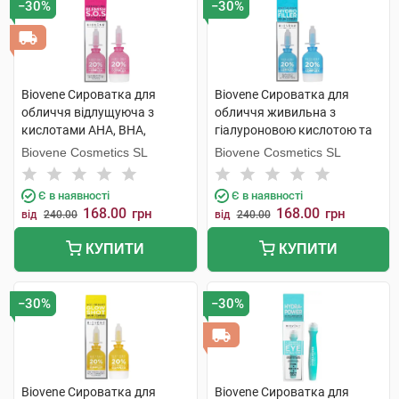
−30%
−30%
Biovene Сироватка для
Biovene Сироватка для
обличчя відлущуюча з
обличчя живильна з
кислотами AHA, BHA,
гіалуроновою кислотою та
маслом чайного дерева для
чорницею 10 мл 1 флакон
Biovene Cosmetics SL
Biovene Cosmetics SL
проблемної шкіри 10 мл 1
флакон
Є в наявності
Є в наявності
168.00
168.00
грн
грн
від
240.00
від
240.00
КУПИТИ
КУПИТИ
−30%
−30%
Biovene Сироватка для
Biovene Сироватка для