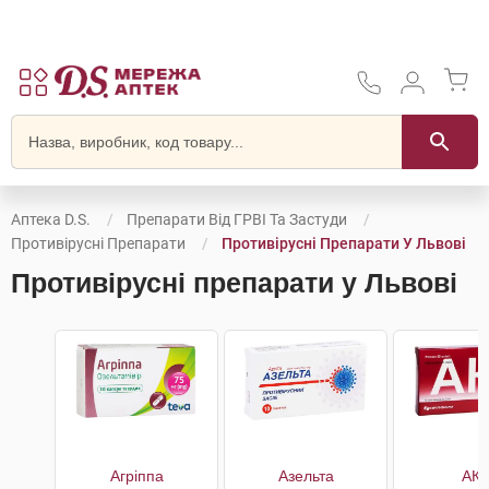
Аптека D.S.
Препарати Від ГРВІ Та Застуди
Противірусні Препарати
Противірусні Препарати У Львові
Противірусні препарати у Львові
Агріппа
Азельта
АКК