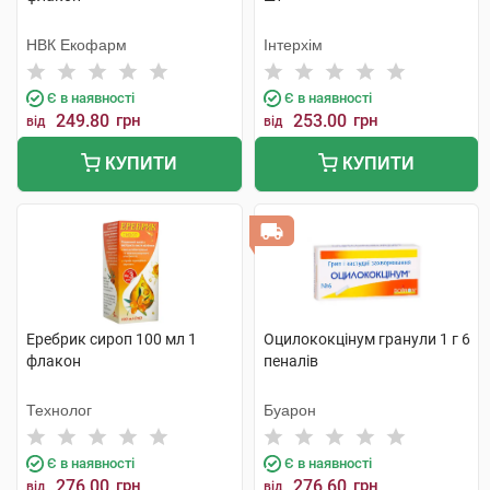
НВК Екофарм
Інтерхім
Є в наявності
Є в наявності
249.80
грн
253.00
грн
від
від
КУПИТИ
КУПИТИ
Еребрик сироп 100 мл 1
Оцилококцінум гранули 1 г 6
флакон
пеналів
Технолог
Буарон
Є в наявності
Є в наявності
276.00
грн
276.60
грн
від
від