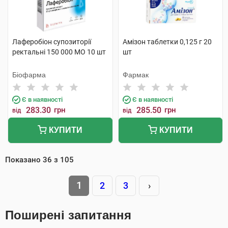
Лаферобіон супозиторії
Амізон таблетки 0,125 г 20
ректальні 150 000 МО 10 шт
шт
Біофарма
Фармак
Є в наявності
Є в наявності
283.30
грн
285.50
грн
від
від
КУПИТИ
КУПИТИ
Показано
36
з
105
1
2
3
›
Поширені запитання