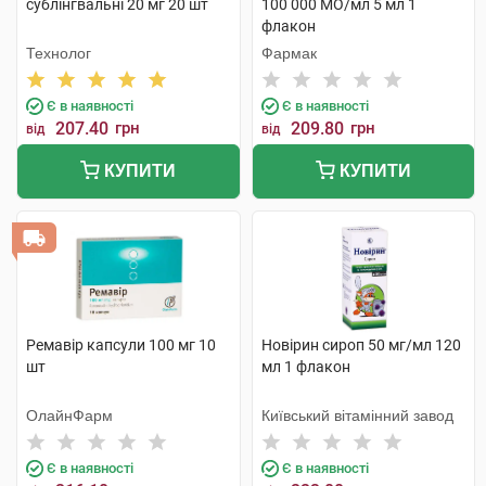
сублінгвальні 20 мг 20 шт
100 000 МО/мл 5 мл 1
флакон
Технолог
Фармак
Є в наявності
Є в наявності
207.40
грн
209.80
грн
від
від
КУПИТИ
КУПИТИ
Ремавір капсули 100 мг 10
Новірин сироп 50 мг/мл 120
шт
мл 1 флакон
ОлайнФарм
Київський вітамінний завод
Є в наявності
Є в наявності