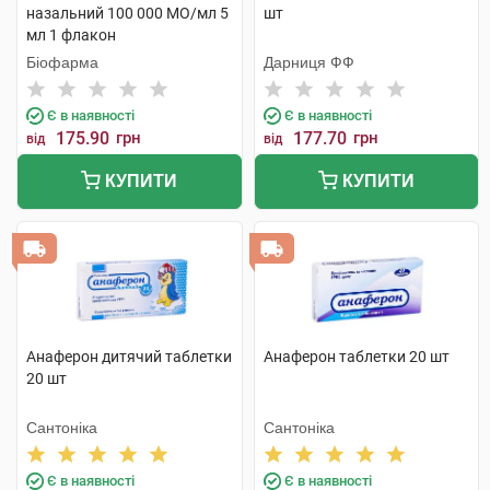
назальний 100 000 МО/мл 5
шт
мл 1 флакон
Біофарма
Дарниця ФФ
Є в наявності
Є в наявності
175.90
грн
177.70
грн
від
від
КУПИТИ
КУПИТИ
Анаферон дитячий таблетки
Анаферон таблетки 20 шт
20 шт
Сантоніка
Сантоніка
Є в наявності
Є в наявності