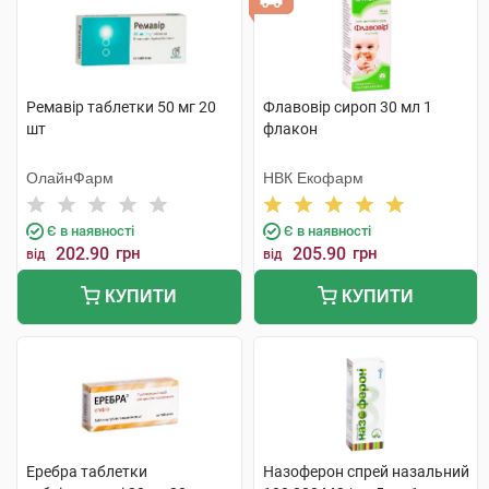
Ремавір таблетки 50 мг 20
Флавовір сироп 30 мл 1
шт
флакон
ОлайнФарм
НВК Екофарм
Є в наявності
Є в наявності
202.90
грн
205.90
грн
від
від
КУПИТИ
КУПИТИ
Еребра таблетки
Назоферон спрей назальний