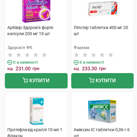
Арбівір-Здоров'я форте
Ліпстер таблетки 400 мг 20
капсули 200 мг 10 шт
шт
Здоров'я ФК
Фармак
Є в наявності
Є в наявності
231.00
грн
233.30
грн
від
від
КУПИТИ
КУПИТИ
Протефлазід краплі 10 мл 1
Аміксин IC таблетки 0,06 г 6
флакон
шт