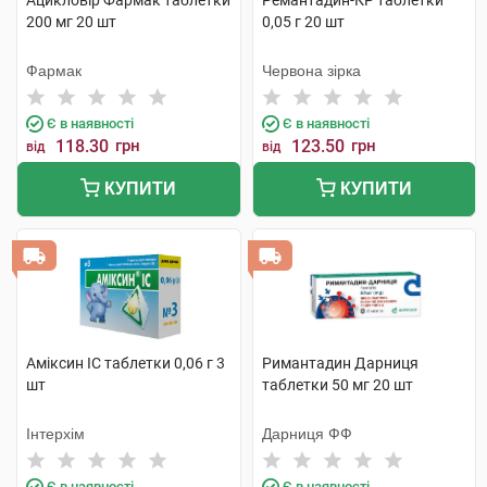
Ацикловір Фармак таблетки
Ремантадин-КР таблетки
200 мг 20 шт
0,05 г 20 шт
Фармак
Червона зірка
Є в наявності
Є в наявності
118.30
грн
123.50
грн
від
від
КУПИТИ
КУПИТИ
Аміксин IC таблетки 0,06 г 3
Римантадин Дарниця
шт
таблетки 50 мг 20 шт
Інтерхім
Дарниця ФФ
Є в наявності
Є в наявності