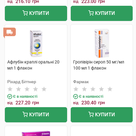
216.10
грн
223.00
грн
від
від
КУПИТИ
КУПИТИ
Афлубін краплі оральні 20
Гропівірін сироп 50 мг/мл
мл 1 флакон
100 мл 1 флакон
Ріхард Біттнер
Фармак
Є в наявності
Є в наявності
227.20
грн
230.40
грн
від
від
КУПИТИ
КУПИТИ