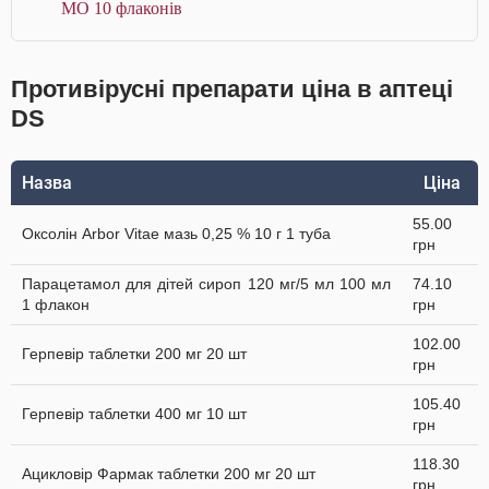
МО 10 флаконів
Противірусні препарати ціна в аптеці
DS
Назва
Ціна
55.00
Оксолін Arbor Vitae мазь 0,25 % 10 г 1 туба
грн
Парацетамол для дітей сироп 120 мг/5 мл 100 мл
74.10
1 флакон
грн
102.00
Герпевір таблетки 200 мг 20 шт
грн
105.40
Герпевір таблетки 400 мг 10 шт
грн
118.30
Ацикловір Фармак таблетки 200 мг 20 шт
грн