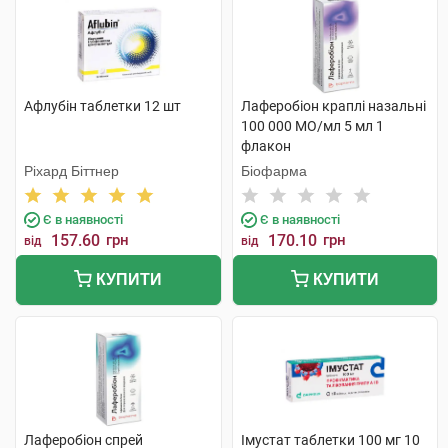
Афлубін таблетки 12 шт
Лаферобіон краплі назальні
100 000 МО/мл 5 мл 1
флакон
Ріхард Біттнер
Біофарма
Є в наявності
Є в наявності
157.60
грн
170.10
грн
від
від
КУПИТИ
КУПИТИ
Лаферобіон спрей
Імустат таблетки 100 мг 10