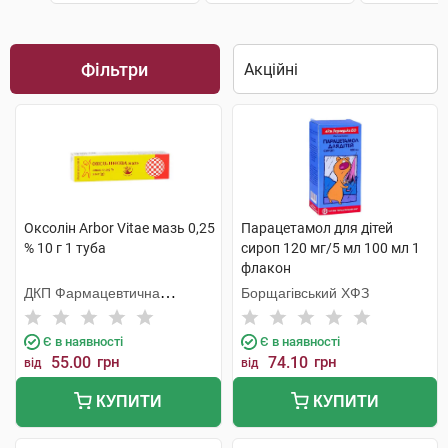
Фільтри
Оксолін Arbor Vitae мазь 0,25
Парацетамол для дітей
% 10 г 1 туба
сироп 120 мг/5 мл 100 мл 1
флакон
ДКП Фармацевтична
Борщагівський ХФЗ
фабрика
Є в наявності
Є в наявності
55.00
грн
74.10
грн
від
від
КУПИТИ
КУПИТИ