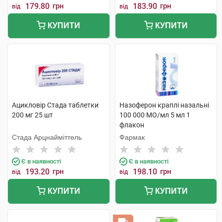
179.80
грн
183.90
грн
від
від
КУПИТИ
КУПИТИ
Ацикловір Стада таблетки
Назоферон краплі назальні
200 мг 25 шт
100 000 МО/мл 5 мл 1
флакон
Стада Арцнайміттель
Фармак
Є в наявності
Є в наявності
193.20
грн
198.10
грн
від
від
КУПИТИ
КУПИТИ