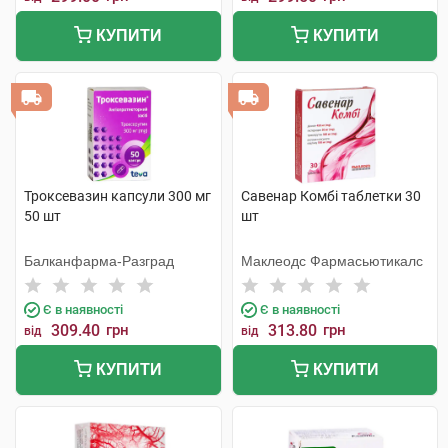
КУПИТИ
КУПИТИ
Троксевазин капсули 300 мг
Савенар Комбі таблетки 30
50 шт
шт
Балканфарма-Разград
Маклеодс Фармасьютикалс
Є в наявності
Є в наявності
309.40
грн
313.80
грн
від
від
КУПИТИ
КУПИТИ