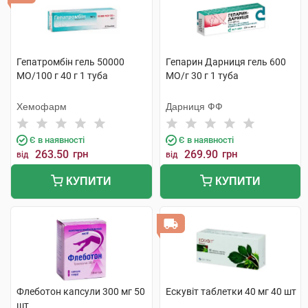
Гепатромбін гель 50000
Гепарин Дарниця гель 600
МО/100 г 40 г 1 туба
МО/г 30 г 1 туба
Хемофарм
Дарниця ФФ
Є в наявності
Є в наявності
263.50
грн
269.90
грн
від
від
КУПИТИ
КУПИТИ
Флеботон капсули 300 мг 50
Ескувіт таблетки 40 мг 40 шт
шт