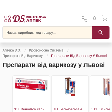
Аптека D.S.
Кровоносна Система
Препарати Від Варикозу
Препарати Від Варикозу У Львові
Препарати від варикозу у Львові
911 Венолгон гель для ніг
911 Гель-бальзам для ніг з екстрактом п'явки