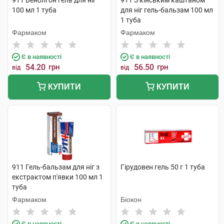
911 Венолгон гель для ніг
911 З кінським каштаном
100 мл 1 туба
для ніг гель-бальзам 100 мл
1 туба
Фармаком
Фармаком
Є в наявності
Є в наявності
54.20
грн
56.50
грн
від
від
КУПИТИ
КУПИТИ
911 Гель-бальзам для ніг з
Гірудовен гель 50 г 1 туба
екстрактом п'явки 100 мл 1
туба
Фармаком
Біокон
Є в наявності
Є в наявності