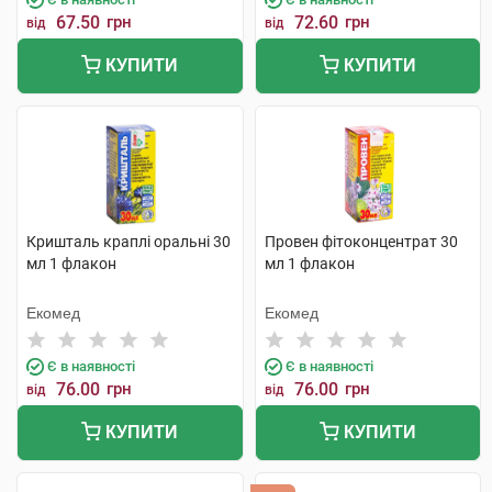
67.50
грн
72.60
грн
від
від
КУПИТИ
КУПИТИ
Кришталь краплі оральні 30
Провен фітоконцентрат 30
мл 1 флакон
мл 1 флакон
Екомед
Екомед
Є в наявності
Є в наявності
76.00
грн
76.00
грн
від
від
КУПИТИ
КУПИТИ