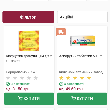
Фільтри
Кверцетин гранули 0,04 г/г 2
Аскорутин таблетки 50 шт
г 1 пакет
Борщагівський ХФЗ
Київський вітамінний завод
Є в наявності
Є в наявності
31.50
грн
49.60
грн
від
від
КУПИТИ
КУПИТИ