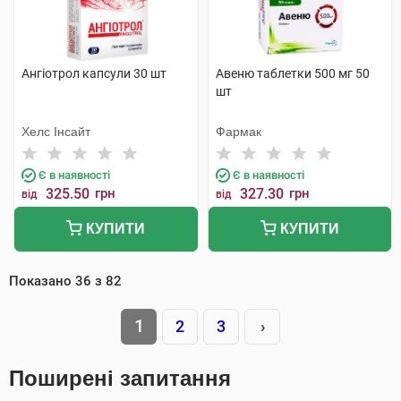
Ангіотрол капсули 30 шт
Авеню таблетки 500 мг 50
шт
Хелс Інсайт
Фармак
Є в наявності
Є в наявності
325.50
грн
327.30
грн
від
від
КУПИТИ
КУПИТИ
Показано
36
з
82
1
2
3
›
Поширені запитання