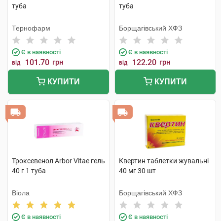
туба
туба
Тернофарм
Борщагівський ХФЗ
Є в наявності
Є в наявності
101.70
грн
122.20
грн
від
від
КУПИТИ
КУПИТИ
Троксевенол Arbor Vitae гель
Квертин таблетки жувальні
40 г 1 туба
40 мг 30 шт
Віола
Борщагівський ХФЗ
Є в наявності
Є в наявності