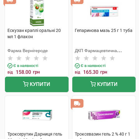
Ескузан краплі оральні 20
Гепаринова мазь 25 г 1 туба
мл 1 флакон
Фарма Вернігероде
ДКП Фармацевтична
фабрика
Є в наявності
Є в наявності
158.00
грн
165.30
грн
від
від
КУПИТИ
КУПИТИ
Троксерутин Дарниця гель
Троксевазин гель 2 % 40 г 1