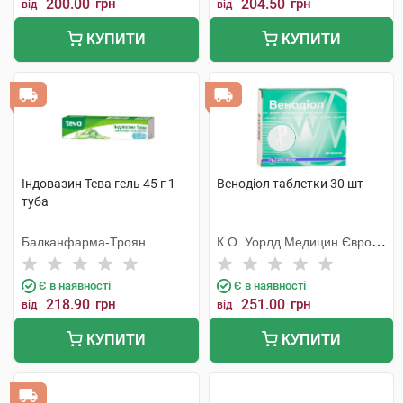
200.00
грн
204.50
грн
від
від
КУПИТИ
КУПИТИ
Індовазин Тева гель 45 г 1
Венодіол таблетки 30 шт
туба
Балканфарма-Троян
К.О. Уорлд Медицин Європа
С.Р.Л.
Є в наявності
Є в наявності
218.90
грн
251.00
грн
від
від
КУПИТИ
КУПИТИ