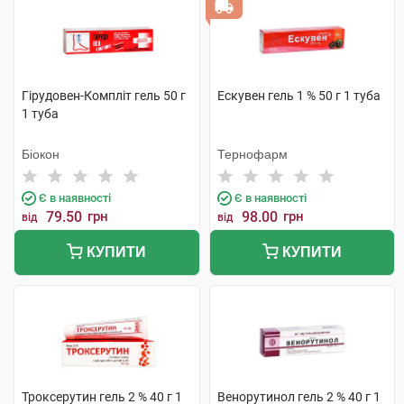
Гірудовен-Компліт гель 50 г
Ескувен гель 1 % 50 г 1 туба
1 туба
Біокон
Тернофарм
Є в наявності
Є в наявності
79.50
грн
98.00
грн
від
від
КУПИТИ
КУПИТИ
Троксерутин гель 2 % 40 г 1
Венорутинол гель 2 % 40 г 1