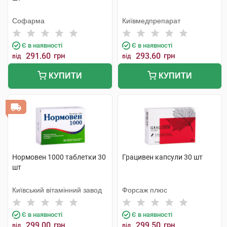
Софарма
Київмедпрепарат
Є в наявності
Є в наявності
291.60
грн
293.60
грн
від
від
КУПИТИ
КУПИТИ
Нормовен 1000 таблетки 30
Грацивен капсули 30 шт
шт
Київський вітамінний завод
Форсаж плюс
Є в наявності
Є в наявності
299.00
грн
299.50
грн
від
від