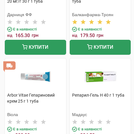
20 мг/г 30 г 1 туба
туба
Дарниця ФФ
Балканфарма-Троян
Є в наявності
Є в наявності
165.30
грн
179.50
грн
від
від
КУПИТИ
КУПИТИ
Arbor Vitae Гепариновий
Репарил-Гель Н 40 г 1 туба
крем 25 г 1 туба
Віола
Мадаус
Є в наявності
Є в наявності