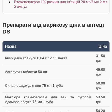
Етоксисклерол 1% розчин для ін'єкцій 20 мг/2 мл 2 мл
5 ампул
Препарати від варикозу ціна в аптеці
DS
Назва
Ціна
31.50
Кверцетин гранули 0,04 г/г 2 г 1 пакет
грн
49.60
Аскорутин таблетки 50 шт
грн
50.00
Сила лошади для вен 75 мл 1 туба
грн
Маклюра крем-бальзам для вен та суглобів
53.50
Адамове яблуко 75 мл 1 туба
грн
54.20