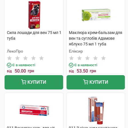
Сила лошади для вен 75 мл 1
Маклюра крем-бальзам для
туба
вен та суглобів Адамове
яблуко 75 мл 1 туба
ЛекоПро
Еліксир
Є в наявності
Є в наявності
50.00
грн
53.50
грн
від
від
КУПИТИ
КУПИТИ