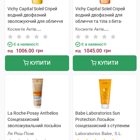
Vichy Capital Soleil Спрей
Vichy Capital Soleil Спрей
водний двофазний
водний двофазний для
зволожуючий для обличчя
обличчя та тіла з бета-
та тіла з гіалуроновою
каротином, що посилює
Косметік Актів
Косметік Актів
кислотою SPF50 200 мл 1
засмагу SPF50 200 мл 1
Інтернаціональ
Інтернаціональ
флакон
флакон
Є в наявності
Є в наявності
1006.00
грн
1045.00
грн
від
від
КУПИТИ
КУПИТИ
La Roche-Posay Anthelios
Babe Laboratorios Sun
Сонцезахисний
Protection Лосьйон
зволожувальний лосьйон
сонцезахисний з ступенем
для обличчя та тіла SPF50+
захисту SPF 50+ і
Ля Рош-Позе
Laboratorios Babe, S.L.
250 мл 1 туба
заспокійливими активними