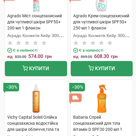
Agrado Міст сонцезахисний
Agrado Крем сонцезахисний
для чутливої шкіри SPF50+
для чутливої шкіри SPF50+
200 мл 1 флакон
250 мл 1 флакон
Аградо Косметік Кейр 3000
Аградо Косметік Кейр 3000
С.Л.У.
С.Л.У.
Є в наявності
Є в наявності
574.00
608.30
грн
грн
від
820.00
від
869.00
КУПИТИ
КУПИТИ
−30%
−30%
Vichy Capital Soleil Олійка
Babaria Спрей
сонцезахисна водостійка
сонцезахисний для тіла
для шкіри обличчя,тіла та
вітамін D SPF30 200 мл 1
волосся SPF50+ 200 мл 1
флакон