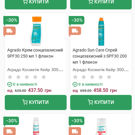
КУПИТИ
КУПИТИ
−30%
−30%
Agrado Крем сонцезахисний
Agrado Sun Care Спрей
SPF30 250 мл 1 флакон
сонцезахисний з SPF30 200
мл 1 флакон
Аградо Косметік Кейр 3000
Аградо Косметік Кейр 3000
С.Л.У.
С.Л.У.
Є в наявності
Є в наявності
437.50
458.50
грн
грн
від
625.00
від
655.00
КУПИТИ
КУПИТИ
−30%
−30%