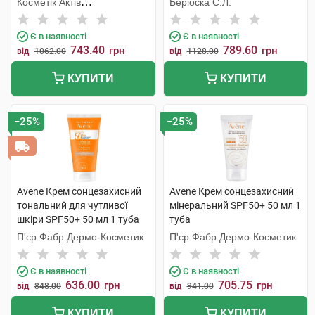
Косметік Актів
Беріоска С.Л.
флакон
Інтернаціональ
Є в наявності
Є в наявності
743.40
789.60
грн
грн
від
1062.00
від
1128.00
КУПИТИ
КУПИТИ
−25%
−25%
Avene Крем сонцезахисний
Avene Крем сонцезахисний
тональний для чутливої
мінеральний SPF50+ 50 мл 1
шкіри SPF50+ 50 мл 1 туба
туба
П'єр Фабр Дермо-Косметик
П'єр Фабр Дермо-Косметик
Є в наявності
Є в наявності
636.00
705.75
грн
грн
від
848.00
від
941.00
КУПИТИ
КУПИТИ