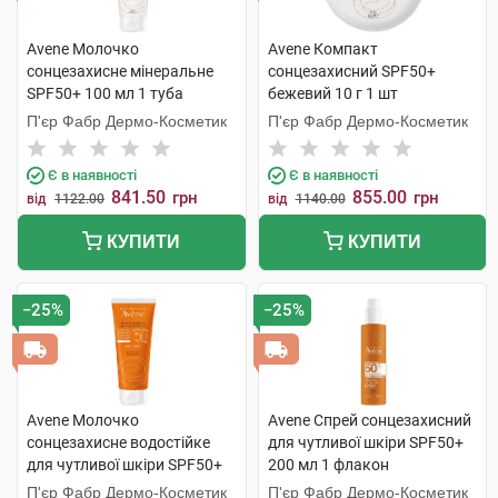
Avene Молочко
Avene Компакт
сонцезахисне мінеральне
сонцезахисний SPF50+
SPF50+ 100 мл 1 туба
бежевий 10 г 1 шт
П'єр Фабр Дермо-Косметик
П'єр Фабр Дермо-Косметик
Є в наявності
Є в наявності
841.50
855.00
грн
грн
від
1122.00
від
1140.00
КУПИТИ
КУПИТИ
−25%
−25%
Avene Молочко
Avene Спрей сонцезахисний
сонцезахисне водостійке
для чутливої шкіри SPF50+
для чутливої шкіри SPF50+
200 мл 1 флакон
100 мл 1 туба
П'єр Фабр Дермо-Косметик
П'єр Фабр Дермо-Косметик