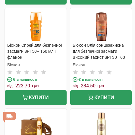
Біокон Спрей для безпечної
Біокон Олія сонцезахисна
засмаги SPF50+ 160 мл 1
для безпечної засмаги
флакон
Високий захист SPF30 160
мл 1 флакон
Біокон
Біокон
Є в наявності
Є в наявності
223.70
грн
234.50
грн
від
від
КУПИТИ
КУПИТИ