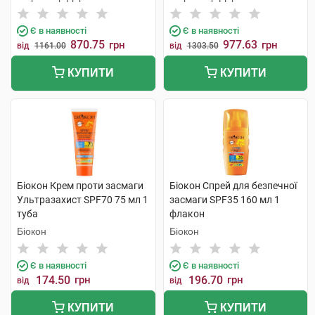
Є в наявності
Є в наявності
870.75
977.63
грн
грн
від
1161.00
від
1303.50
КУПИТИ
КУПИТИ
Біокон Крем проти засмаги
Біокон Спрей для безпечної
Ультразахист SPF70 75 мл 1
засмаги SPF35 160 мл 1
туба
флакон
Біокон
Біокон
Є в наявності
Є в наявності
174.50
грн
196.70
грн
від
від
КУПИТИ
КУПИТИ