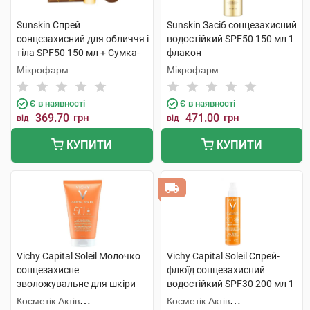
Sunskin Спрей
Sunskin Засіб сонцезахисний
сонцезахисний для обличчя і
водостійкий SPF50 150 мл 1
тіла SPF50 150 мл + Сумка-
флакон
шопер 150 мл 1 набір
Мікрофарм
Мікрофарм
Є в наявності
Є в наявності
369.70
грн
471.00
грн
від
від
КУПИТИ
КУПИТИ
Vichy Capital Soleil Молочко
Vichy Capital Soleil Спрей-
сонцезахисне
флюїд сонцезахисний
зволожувальне для шкіри
водостійкий SPF30 200 мл 1
обличчя та тіла дітей та
флакон
Косметік Актів
Косметік Актів