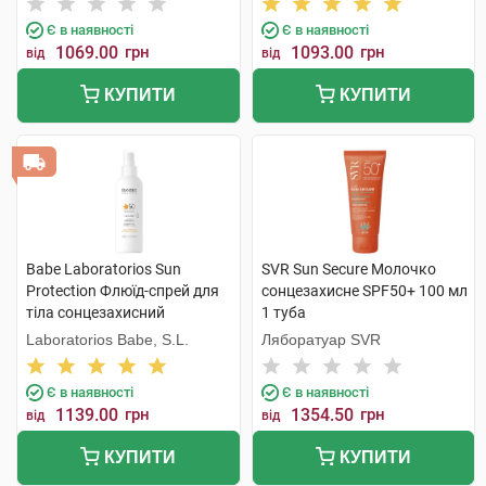
компонентам 200 мл 1 туба
Є в наявності
Є в наявності
1069.00
грн
1093.00
грн
від
від
КУПИТИ
КУПИТИ
Babe Laboratorios Sun
SVR Sun Secure Молочко
Protection Флюїд-спрей для
сонцезахисне SPF50+ 100 мл
тіла сонцезахисний
1 туба
водостійкий з SPF50 200 мл
Laboratorios Babe, S.L.
Ляборатуар SVR
1 флакон
Є в наявності
Є в наявності
1139.00
грн
1354.50
грн
від
від
КУПИТИ
КУПИТИ