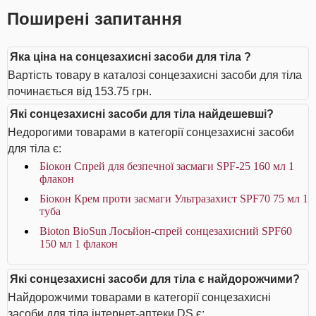
Поширені запитання
Яка ціна на сонцезахисні засоби для тіла ?
Вартість товару в каталозі сонцезахисні засоби для тіла
починається від 153.75 грн.
Які сонцезахисні засоби для тіла найдешевші?
Недорогими товарами в категорії сонцезахисні засоби
для тіла є:
Біокон Спрей для безпечної засмаги SPF-25 160 мл 1
флакон
Біокон Крем проти засмаги Ультразахист SPF70 75 мл 1
туба
Bioton BioSun Лосьйон-спрей сонцезахисний SPF60
150 мл 1 флакон
Які сонцезахисні засоби для тіла є найдорожчими?
Найдорожчими товарами в категорії сонцезахисні
засоби для тіла інтернет-аптеки DS є: