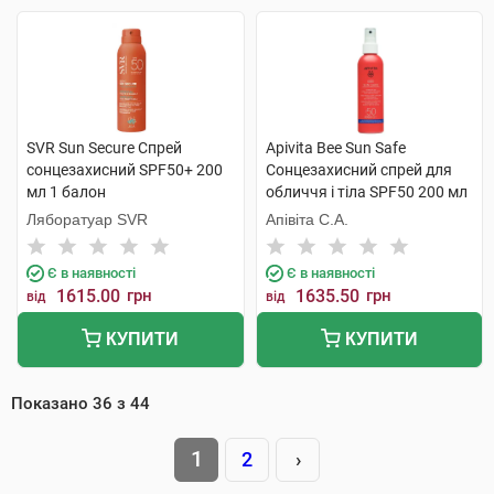
SVR Sun Secure Спрей
Apivita Bee Sun Safe
сонцезахисний SPF50+ 200
Сонцезахисний спрей для
мл 1 балон
обличчя і тіла SPF50 200 мл
1 флакон
Ляборатуар SVR
Апівіта С.А.
Є в наявності
Є в наявності
1615.00
грн
1635.50
грн
від
від
КУПИТИ
КУПИТИ
Показано
36
з
44
1
2
›