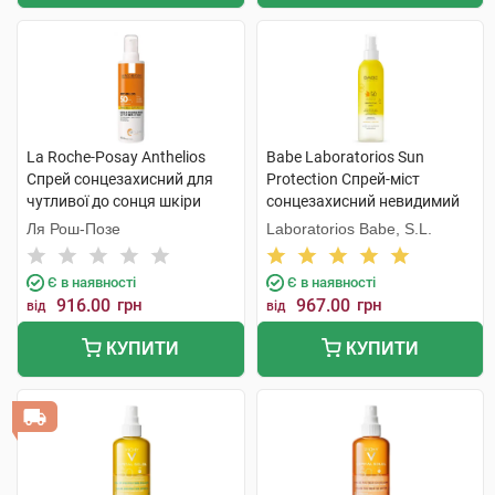
La Roche-Posay Anthelios
Babe Laboratorios Sun
Спрей сонцезахисний для
Protection Спрей-міст
чутливої до сонця шкіри
сонцезахисний невидимий
обличчя та тіла SPF50+ 200
для обличчя, тіла та волосся
Ля Рош-Позе
Laboratorios Babe, S.L.
мл 1 флакон
з SPF50 150 мл 1 флакон
Є в наявності
Є в наявності
916.00
грн
967.00
грн
від
від
КУПИТИ
КУПИТИ