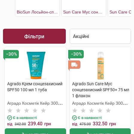
BioSun Лосьйон-спрей сонцезахисний SPF60
Sun Care Мус сонцезахисний SPF50+
Фільтри
−30%
−30%
Agrado Крем сонцезахисний
Agrado Sun Care Мус
SPF50 100 мл 1 туба
сонцезахисний SPF50+ 75 мл
1 флакон
Аградо Косметік Кейр 3000
Аградо Косметік Кейр 3000
С.Л.У.
С.Л.У.
Є в наявності
Є в наявності
239.40
332.50
грн
грн
від
342.00
від
475.00