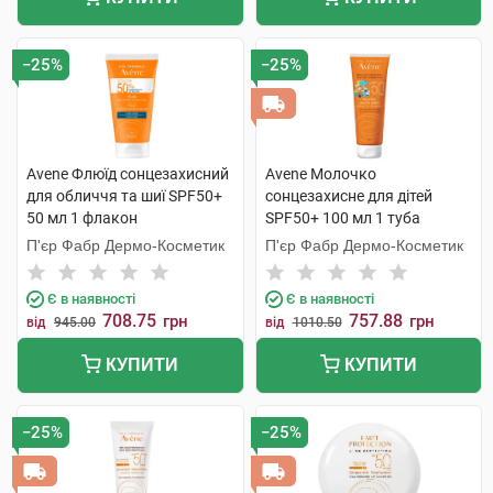
−25%
−25%
Avene Флюїд сонцезахисний
Avene Молочко
для обличчя та шиї SPF50+
сонцезахисне для дітей
50 мл 1 флакон
SPF50+ 100 мл 1 туба
П'єр Фабр Дермо-Косметик
П'єр Фабр Дермо-Косметик
Є в наявності
Є в наявності
708.75
757.88
грн
грн
від
945.00
від
1010.50
КУПИТИ
КУПИТИ
−25%
−25%