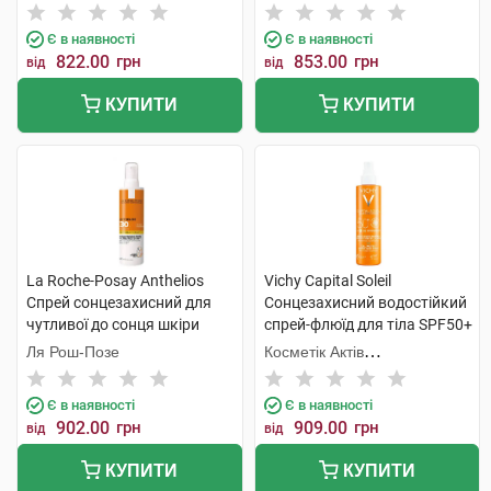
дорослих SPF50+ 150 мл 1
Інтернаціональ
Інтернаціональ
туба
Є в наявності
Є в наявності
822.00
грн
853.00
грн
від
від
КУПИТИ
КУПИТИ
La Roche-Posay Anthelios
Vichy Capital Soleil
Спрей сонцезахисний для
Сонцезахисний водостійкий
чутливої до сонця шкіри
спрей-флюїд для тіла SPF50+
обличчя та тіла SPF30 200
200 мл 1 флакон
Ля Рош-Позе
Косметік Актів
мл 1 флакон
Інтернаціональ
Є в наявності
Є в наявності
902.00
грн
909.00
грн
від
від
КУПИТИ
КУПИТИ