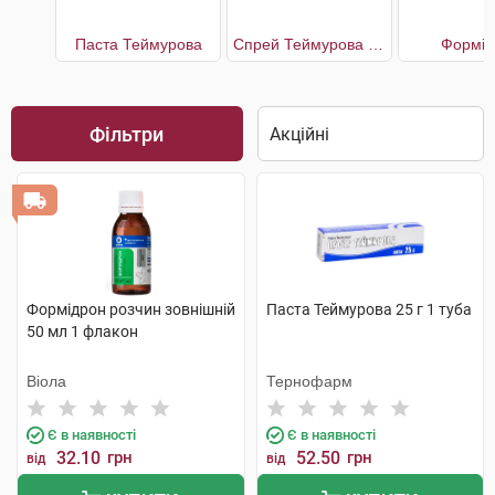
Паста Теймурова
Спрей Теймурова від запаху і поту
Формід
Фільтри
Формідрон розчин зовнішній
Паста Теймурова 25 г 1 туба
50 мл 1 флакон
Віола
Тернофарм
Є в наявності
Є в наявності
32.10
грн
52.50
грн
від
від