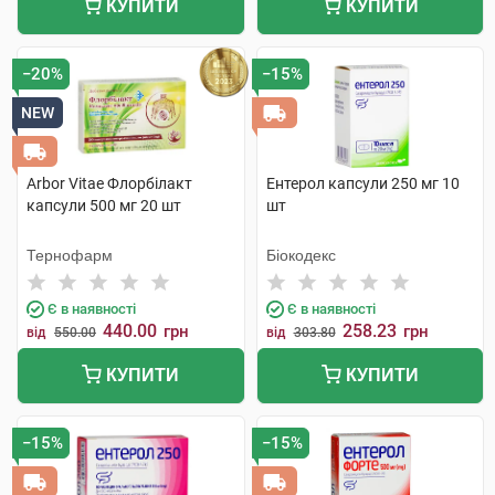
КУПИТИ
КУПИТИ
−20%
−15%
NEW
Arbor Vitae Флорбілакт
Ентерол капсули 250 мг 10
капсули 500 мг 20 шт
шт
Тернофарм
Біокодекс
Є в наявності
Є в наявності
440.00
258.23
грн
грн
від
550.00
від
303.80
КУПИТИ
КУПИТИ
−15%
−15%