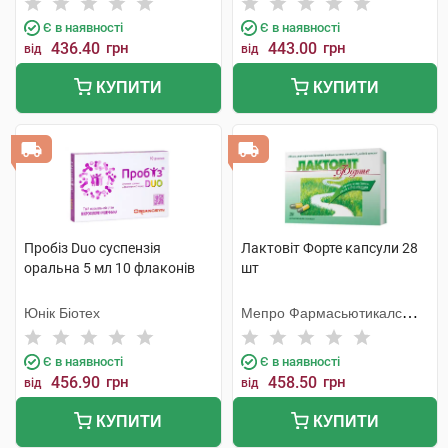
Є в наявності
Є в наявності
436.40
грн
443.00
грн
від
від
КУПИТИ
КУПИТИ
Пробіз Duo суспензія
Лактовіт Форте капсули 28
оральна 5 мл 10 флаконів
шт
Юнік Біотех
Мепро Фармасьютикалс
Пріват
Є в наявності
Є в наявності
456.90
грн
458.50
грн
від
від
КУПИТИ
КУПИТИ