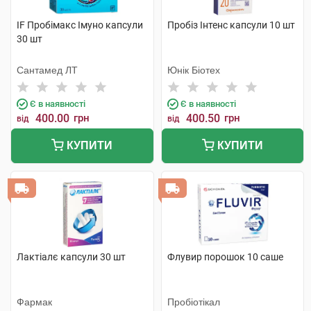
IF Пробімакс Імуно капсули
Пробіз Інтенс капсули 10 шт
30 шт
Сантамед ЛТ
Юнік Біотех
Є в наявності
Є в наявності
400.00
грн
400.50
грн
від
від
КУПИТИ
КУПИТИ
Лактіалє капсули 30 шт
Флувир порошок 10 саше
Фармак
Пробіотікал