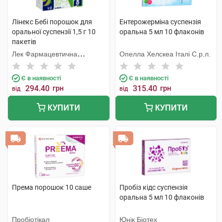
Лінекс Бебі порошок для
Ентерожерміна суспензія
оральної суспензії 1,5 г 10
оральна 5 мл 10 флаконів
пакетів
Лек Фармацевтична
Опелла Хелскеа Італі С.р.л.
компанія
Є в наявності
Є в наявності
294.40
грн
315.40
грн
від
від
КУПИТИ
КУПИТИ
Према порошок 10 саше
Пробіз кідс суспензія
оральна 5 мл 10 флаконів
Пробіотікал
Юнік Біотех