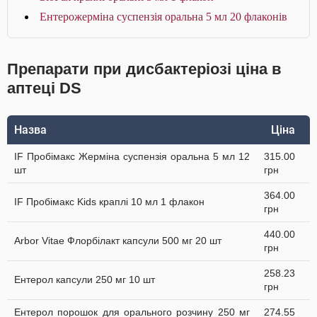
Ентерожерміна суспензія оральна 5 мл 20 флаконів
Препарати при дисбактеріозі ціна в
аптеці DS
Назва
Ціна
IF Пробімакс Жерміна суспензія оральна 5 мл 12
315.00
шт
грн
364.00
IF Пробімакс Kids краплі 10 мл 1 флакон
грн
440.00
Arbor Vitae Флорбілакт капсули 500 мг 20 шт
грн
258.23
Ентерол капсули 250 мг 10 шт
грн
Ентерол порошок для орального розчину 250 мг
274.55