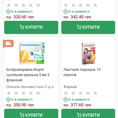
Є в наявності
Є в наявності
320.60
грн
342.40
грн
від
від
КУПИТИ
КУПИТИ
Ентерожерміна Форте
Лактіалє порошок 10
суспензія оральна 5 мл 5
пакетів
флаконів
Опелла Хелскеа Італі С.р.л.
Фармак
Є в наявності
Є в наявності
350.90
грн
377.60
грн
від
від
КУПИТИ
КУПИТИ