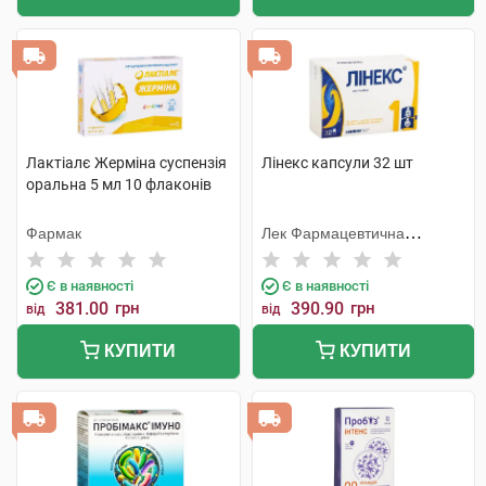
Лактіалє Жерміна суспензія
Лінекс капсули 32 шт
оральна 5 мл 10 флаконів
Фармак
Лек Фармацевтична
компанія
Є в наявності
Є в наявності
381.00
грн
390.90
грн
від
від
КУПИТИ
КУПИТИ