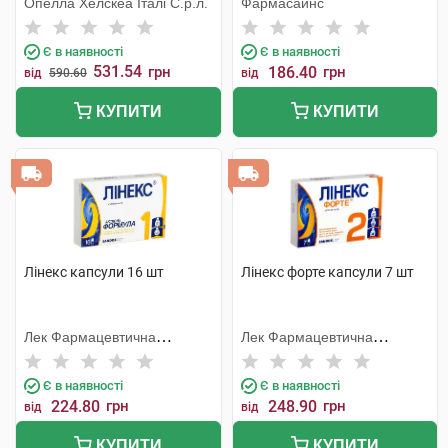
Опелла Хелскеа Італі С.р.л.
Фармасайнс
Є в наявності
Є в наявності
531.54
грн
186.40
грн
від
590.60
від
КУПИТИ
КУПИТИ
Лінекс капсули 16 шт
Лінекс форте капсули 7 шт
Лек Фармацевтична
Лек Фармацевтична
компанія
компанія
Є в наявності
Є в наявності
224.80
грн
248.90
грн
від
від
КУПИТИ
КУПИТИ