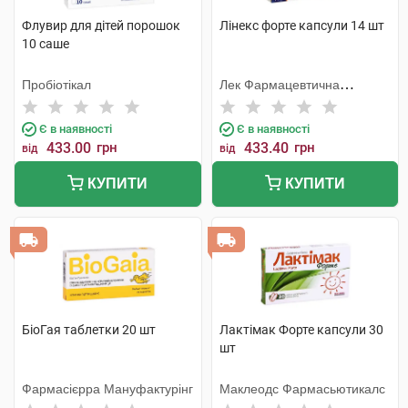
Флувир для дітей порошок
Лінекс форте капсули 14 шт
10 саше
Пробіотікал
Лек Фармацевтична
компанія
Є в наявності
Є в наявності
433.00
грн
433.40
грн
від
від
КУПИТИ
КУПИТИ
БіоГая таблетки 20 шт
Лактімак Форте капсули 30
шт
Фармасієрра Мануфактурінг
Маклеодс Фармасьютикалс