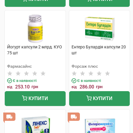
Йогурт капсули 2 млрд. КУО
Ентеро Булардія капсули 20
75 шт
шт
Фармасайнс
Форсаж плюс
Є в наявності
Є в наявності
253.10
грн
286.00
грн
від
від
КУПИТИ
КУПИТИ