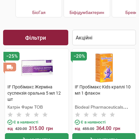
БіоГая
Біфідумбактерин
Бреве
Фільтри
−25%
−20%
IF Пробімакс Жерміна
IF Пробімакс Kids краплі 10
суспензія оральна 5 мл 12
мл 1 флакон
шт
Катрін Фарм ТОВ
Biodeal Pharmaceuticals
Private Limited
Є в наявності
Є в наявності
315.00
364.00
грн
грн
від
420.00
від
455.00