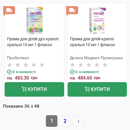
Према для дітей дуо краплі
Према для дітей краплі
оральні 10 мл 1 флакон
оральні 10 мл 1 флакон
Пробіотікал
Дельта Медікел Промоушнз
Є в наявності
Є в наявності
483.30
грн
484.60
грн
від
від
КУПИТИ
КУПИТИ
Показано
36
з
48
1
2
›