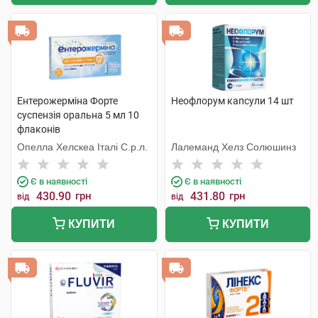
Ентерожерміна Форте
Неофлорум капсули 14 шт
суспензія оральна 5 мл 10
флаконів
Опелла Хелскеа Італі С.р.л.
Лалеманд Хелз Солюшинз
Є в наявності
Є в наявності
430.90
грн
431.80
грн
від
від
КУПИТИ
КУПИТИ