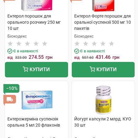
Ентерол порошок для
Ентерол Форте порошок для
орального розчину 250 мг
оральної суспензії 500 мг 10
10 шт
пакетів
Біокодекс
Біокодекс
Є в наявності
Є в наявності
274.55
431.46
грн
грн
від
323.00
від
507.60
КУПИТИ
КУПИТИ
−10%
Ентерожерміна суспензія
Йогурт капсули 2 млрд. КУО
оральна 5 мл 20 флаконів
30 шт