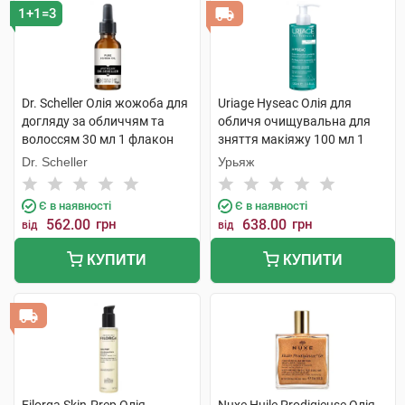
1+1=3
Dr. Scheller Олія жожоба для
Uriage Hyseac Олія для
догляду за обличчям та
обличя очищувальна для
волоссям 30 мл 1 флакон
зняття макіяжу 100 мл 1
флакон
Dr. Scheller
Урьяж
Є в наявності
Є в наявності
562.00
грн
638.00
грн
від
від
КУПИТИ
КУПИТИ