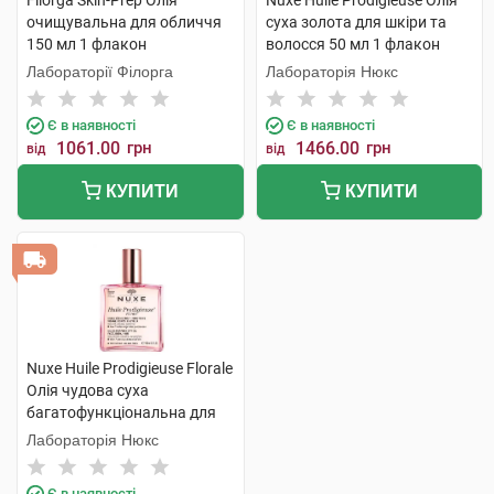
Filorga Skin-Prep Олія
Nuxe Huile Prodigieuse Олія
очищувальна для обличчя
суха золота для шкіри та
150 мл 1 флакон
волосся 50 мл 1 флакон
Лабораторії Філорга
Лабораторія Нюкс
Є в наявності
Є в наявності
1061.00
грн
1466.00
грн
від
від
КУПИТИ
КУПИТИ
Nuxe Huile Prodigieuse Florale
Олія чудова суха
багатофункціональна для
обличчя,тіла та волосся 100
Лабораторія Нюкс
мл 1 флакон
Є в наявності