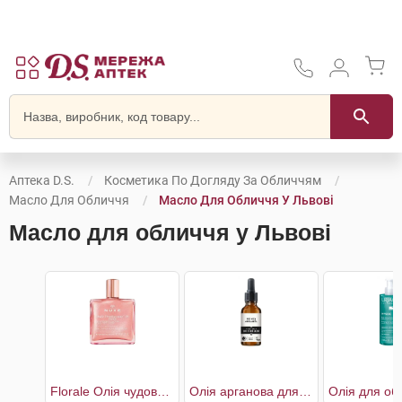
Аптека D.S.
Косметика По Догляду За Обличчям
Масло Для Обличчя
Масло Для Обличчя У Львові
Масло для обличчя у Львові
Florale Олія чудова суха багатофункціональна для обличчя,тіла та волосся
Олія арганова для догляду за обличчям та волоссям