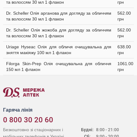
та волоссям 30 мл 1 флакон
грн
Dr. Scheller Олія арганова для догляду за обличчям
562.00
та волоссям 30 мл 1 флакон
грн
Dr. Scheller Олія жожоба для догляду за обличчям
562.00
та волоссям 30 мл 1 флакон
грн
Uriage Hyseac Олія для обличя очищувальна для
638.00
зняття макіяжу 100 мл 1 флакон
грн
Filorga Skin-Prep Олія очищувальна для обличчя
1061.00
150 мл 1 флакон
грн
Гаряча лінія
0 800 30 20 60
Безкоштовно зі стаціонарних і
Будні:
8:00 - 21:00
мобільних телефонів в Україні
Сб:
9:00 - 20:00