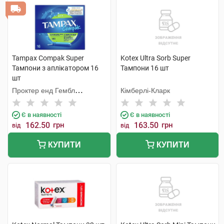
Tampax Compak Super
Kotex Ultra Sorb Super
Тампони з аплікатором 16
Тампони 16 шт
шт
Проктер енд Гембл
Кімберлі-Кларк
Мануфекчурінг
Є в наявності
Є в наявності
162.50
грн
163.50
грн
від
від
КУПИТИ
КУПИТИ