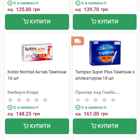
Є в наявності
Є в наявності
125.00
грн
139.70
грн
від
від
КУПИТИ
КУПИТИ
Kotex Normal Актив Тампони
Tampax Super Plus Тампони з
16 шт
аплікатором 18 шт
Кімберлі-Кларк
Проктер енд Гембл
Мануфекчурінг
Є в наявності
Є в наявності
148.25
грн
161.00
грн
від
від
КУПИТИ
КУПИТИ