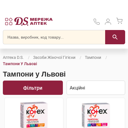
Аптека D.S.
Засоби Жіночої Гігієни
Тампони
Тампони У Львові
Тампони у Львові
Фільтри