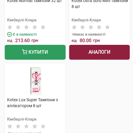
Kotex Normal Тампони 32 шт
Kotex Ultra Sorb Mini Тампони
8 шт
Кімберлі-Кларк
Кімберлі-Кларк
Є в наявності
Немає в наявності
213.60
грн
80.00
грн
від
від
АНАЛОГИ
КУПИТИ
Kotex Lux Super Тампони з
аплікатором 8 шт
Кімберлі-Кларк