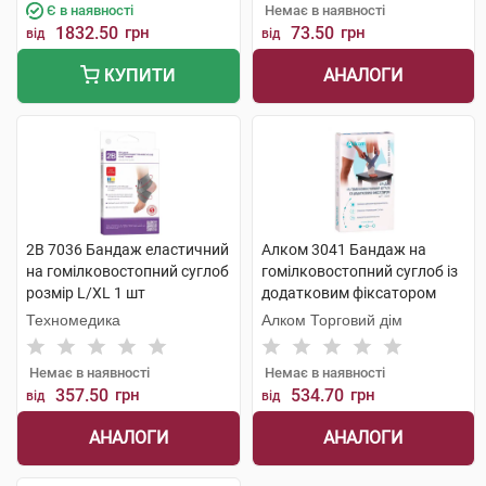
Є в наявності
Немає в наявності
1832.50
грн
73.50
грн
від
від
АНАЛОГИ
КУПИТИ
2B 7036 Бандаж еластичний
Алком 3041 Бандаж на
на гомілковостопний суглоб
гомілковостопний суглоб із
розмір L/XL 1 шт
додатковим фіксатором
розмір 5 1 шт
Техномедика
Алком Торговий дім
Немає в наявності
Немає в наявності
357.50
грн
534.70
грн
від
від
АНАЛОГИ
АНАЛОГИ