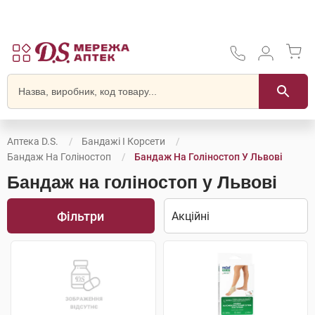
Аптека D.S.
Бандажі І Корсети
Бандаж На Голіностоп
Бандаж На Голіностоп У Львові
Бандаж на голіностоп у Львові
Фільтри