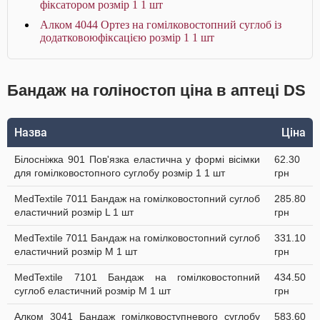
фіксатором розмір 1 1 шт
Алком 4044 Ортез на гомілковостопний суглоб із
додатковоюфіксацією розмір 1 1 шт
Бандаж на голіностоп ціна в аптеці DS
Назва
Ціна
Білосніжка 901 Пов'язка еластична у формі вісімки
62.30
для гомілковостопного суглобу розмір 1 1 шт
грн
MedTextile 7011 Бандаж на гомілковостопний суглоб
285.80
еластичний розмір L 1 шт
грн
MedTextile 7011 Бандаж на гомілковостопний суглоб
331.10
еластичний розмір M 1 шт
грн
MedTextile 7101 Бандаж на гомілковостопний
434.50
суглоб еластичний розмір M 1 шт
грн
Алком 3041 Бандаж гомілковоступневого суглобу
583.60