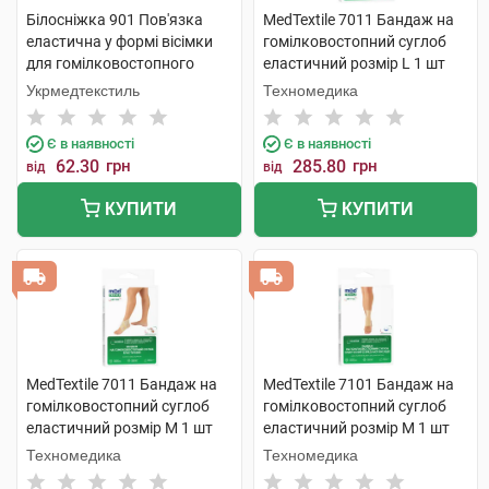
Білосніжка 901 Пов'язка
MedTextile 7011 Бандаж на
еластична у формі вісімки
гомілковостопний суглоб
для гомілковостопного
еластичний розмір L 1 шт
суглобу розмір 1 1 шт
Укрмедтекстиль
Техномедика
Є в наявності
Є в наявності
62.30
грн
285.80
грн
від
від
КУПИТИ
КУПИТИ
MedTextile 7011 Бандаж на
MedTextile 7101 Бандаж на
гомілковостопний суглоб
гомілковостопний суглоб
еластичний розмір M 1 шт
еластичний розмір M 1 шт
Техномедика
Техномедика