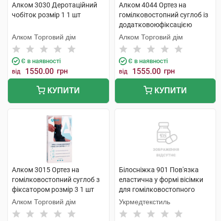
Алком 3030 Деротаційний
Алком 4044 Ортез на
чобіток розмір 1 1 шт
гомілковостопний суглоб із
додатковоюфіксацією
розмір 1 1 шт
Алком Торговий дім
Алком Торговий дім
Є в наявності
Є в наявності
1550.00
грн
1555.00
грн
від
від
КУПИТИ
КУПИТИ
Алком 3015 Ортез на
Білосніжка 901 Пов'язка
гомілковостопний суглоб з
еластична у формі вісімки
фіксатором розмір 3 1 шт
для гомілковостопного
суглобу розмір 3 1 шт
Алком Торговий дім
Укрмедтекстиль