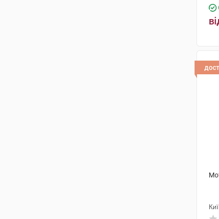
ві
дос
Мо
Киї