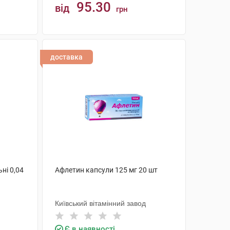
95.30
від
грн
КУПИТИ
доставка
ні 0,04
Афлетин капсули 125 мг 20 шт
Київський вітамінний завод
Є в наявності