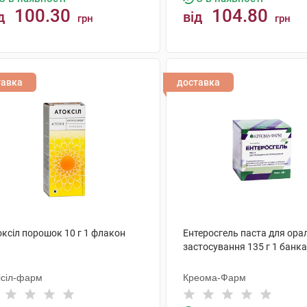
100.30
104.80
д
від
грн
грн
КУПИТИ
КУПИТИ
тавка
доставка
оксіл порошок 10 г 1 флакон
Ентеросгель паста для ора
застосування 135 г 1 банка
ісіл-фарм
Креома-Фарм