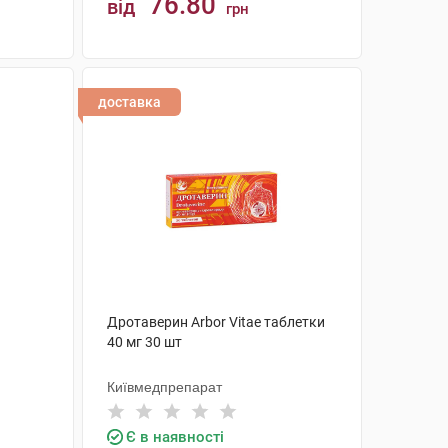
76.80
від
грн
КУПИТИ
доставка
Дротаверин Arbor Vitae таблетки
40 мг 30 шт
Київмедпрепарат
Є в наявності