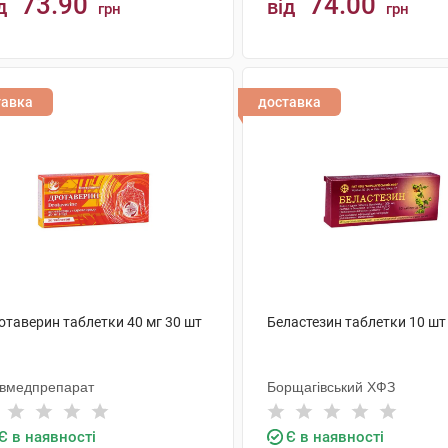
73.90
74.00
д
від
грн
грн
КУПИТИ
КУПИТИ
тавка
доставка
отаверин таблетки 40 мг 30 шт
Беластезин таблетки 10 шт
ївмедпрепарат
Борщагівський ХФЗ
Є в наявності
Є в наявності