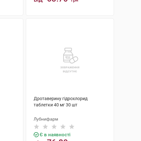
грн
КУПИТИ
Дротаверину гідрохлорид
таблетки 40 мг 30 шт
Лубнифарм
Є в наявності