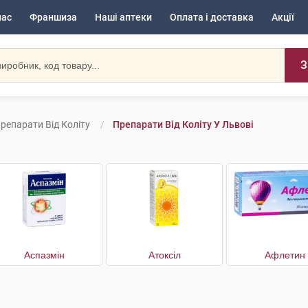
нас
Франшиза
Наші аптеки
Оплата і доставка
Акції
З
репарати Від Коліту
Препарати Від Коліту У Львові
Аспазмін
Атоксіл
Афлетин