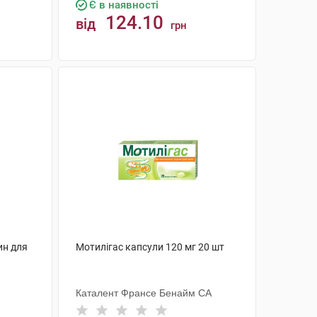
Є в наявності
124.10
від
грн
КУПИТИ
ин для
Мотилігас капсули 120 мг 20 шт
Каталент Франсе Бенайм СА