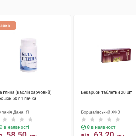
тавка
а глина (каолін харчовий)
Бекарбон таблетки 20 шт
рошок 50 г 1 пачка
мпанія Дана, Я
Борщагівський ХФЗ
Є в наявності
Є в наявності
58.50
63.20
д
від