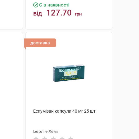
Є в наявності
127.70
від
грн
КУПИТИ
доставка
Еспумізан капсули 40 мг 25 шт
Берлін-Хемі