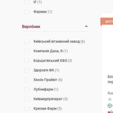
IF
(1)
Фармак
(1)
дос
Виробник
Київський вітамінний завод
(6)
Компанія Дана, Я
(1)
Борщагівський ХФЗ
(3)
Здоров'я ФК
(1)
Біл
Хіноїн Прайвіт
(6)
по
Лубнифарм
(1)
Ко
Київмедпрепарат
(3)
Креома-Фарм
(5)
ві