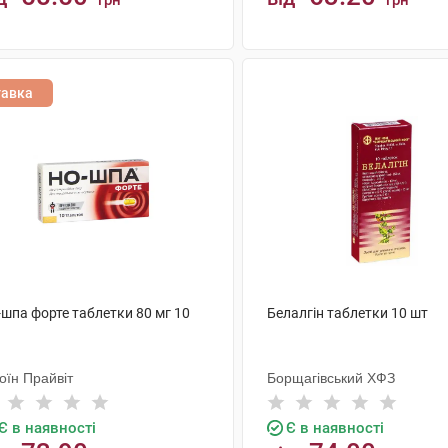
грн
грн
КУПИТИ
КУПИТИ
тавка
-шпа форте таблетки 80 мг 10
Белалгін таблетки 10 шт
оїн Прайвіт
Борщагівський ХФЗ
Є в наявності
Є в наявності