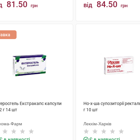
81.50
84.50
д
від
грн
грн
КУПИТИ
КУПИТИ
тавка
теросгель Екстракапс капсули
Но-х-ша супозиторії ректаль
2 г 14 шт
г 10 шт
еома-Фарм
Лекхім-Харків
Є в наявності
Є в наявності