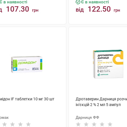
Є в наявності
Є в наявності
107.30
122.50
д
від
грн
грн
КУПИТИ
КУПИТИ
ідон IF таблетки 10 мг 30 шт
Дротаверин Дарниця розч
ін'єкцій 2 % 2 мл 5 ампул
рмак
Дарниця ФФ