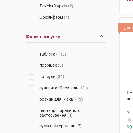
Лекхім-Харків
(2)
Орісіл-фарм
(4)
дос
Кусум Хелтхкер
(1)
Форма випуску
Дарниця ФФ
(1)
Фармак
(7)
таблетки
(38)
Каталент Франсе Бенайм СА
(2)
порошок
(6)
Сава Хелскеа
(2)
капсули
(34)
Берлін-Хемі
(3)
супозиторії ректальні
(1)
Но
Янссен-Сілаг
(2)
шт
розчин для ін'єкцій
(3)
Медокемі
(1)
паста для орального
Хін
застосування
(4)
Кусум Фарм
(3)
суспензія оральна
(7)
Фармасайнс
(2)