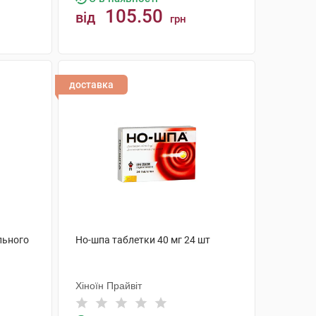
105.50
від
грн
КУПИТИ
доставка
льного
Но-шпа таблетки 40 мг 24 шт
Хіноїн Прайвіт