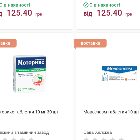
Є в наявності
Є в наявності
125.40
125.40
д
від
грн
грн
КУПИТИ
КУПИТИ
тавка
доставка
торикс таблетки 10 мг 30 шт
Мовеспазм таблетки 10 шт
вський вітамінний завод
Сава Хелскеа