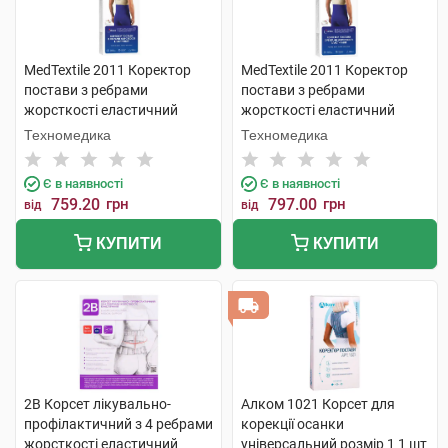
MedTextile 2011 Коректор
MedTextile 2011 Коректор
постави з ребрами
постави з ребрами
жорсткості еластичний
жорсткості еластичний
розмір L 1 шт
розмір М 1 шт
Техномедика
Техномедика
Є в наявності
Є в наявності
759.20
грн
797.00
грн
від
від
КУПИТИ
КУПИТИ
2B Корсет лікувально-
Алком 1021 Корсет для
профілактичний з 4 ребрами
корекції осанки
жорсткості еластичний
універсальний розмір 1 1 шт