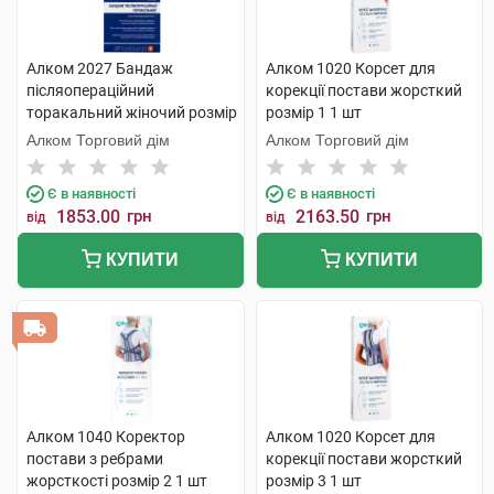
Алком 2027 Бандаж
Алком 1020 Корсет для
післяопераційний
корекції постави жорсткий
торакальний жіночий розмір
розмір 1 1 шт
3 1 шт
Алком Торговий дім
Алком Торговий дім
Є в наявності
Є в наявності
1853.00
грн
2163.50
грн
від
від
КУПИТИ
КУПИТИ
Алком 1040 Коректор
Алком 1020 Корсет для
постави з ребрами
корекції постави жорсткий
жорсткості розмір 2 1 шт
розмір 3 1 шт