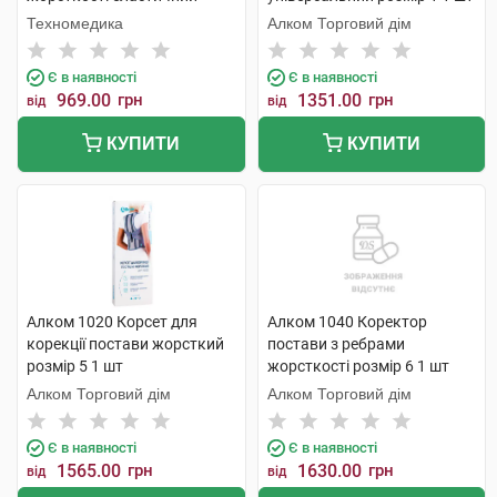
розмір XL/XXL 1 шт
Техномедика
Алком Торговий дім
Є в наявності
Є в наявності
969.00
грн
1351.00
грн
від
від
КУПИТИ
КУПИТИ
Алком 1020 Корсет для
Алком 1040 Коректор
корекції постави жорсткий
постави з ребрами
розмір 5 1 шт
жорсткості розмір 6 1 шт
Алком Торговий дім
Алком Торговий дім
Є в наявності
Є в наявності
1565.00
грн
1630.00
грн
від
від