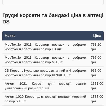
Грудні корсети та бандажі ціна в аптеці
DS
Назва
Ціна
MedTextile 2011 Коректор постави з ребрами
759.20
жорсткості еластичний розмір L 1 шт
грн
MedTextile 2011 Коректор постави з ребрами
797.00
жорсткості еластичний розмір М 1 шт
грн
2B Корсет лікувально-профілактичний з 4 ребрами
969.00
жорсткості еластичний розмір XL/XXL 1 шт
грн
Алком 1021 Корсет для корекції осанки
1351.00
універсальний розмір 1 1 шт
грн
Алком 1020 Корсет для корекції постави жорсткий
1565.00
розмір 5 1 шт
грн