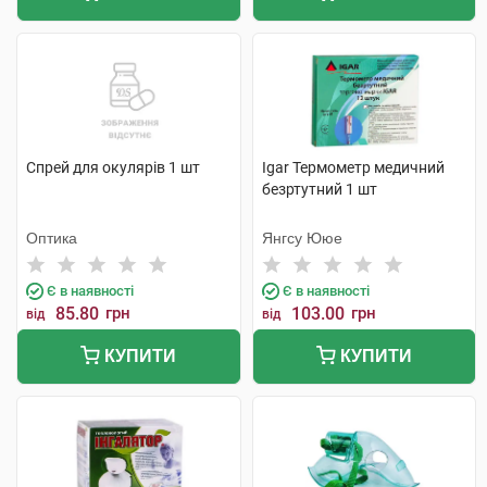
Спрей для окулярів 1 шт
Igar Термометр медичний
безртутний 1 шт
Оптика
Янгсу Ююе
Є в наявності
Є в наявності
85.80
грн
103.00
грн
від
від
КУПИТИ
КУПИТИ