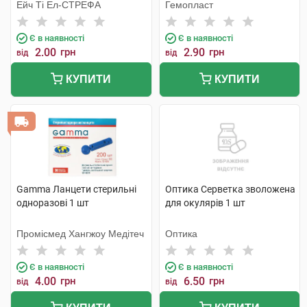
Ейч Ті Ел-СТРЕФА
Гемопласт
Є в наявності
Є в наявності
2.00
грн
2.90
грн
від
від
КУПИТИ
КУПИТИ
Gamma Ланцети стерильні
Оптика Серветка зволожена
одноразові 1 шт
для окулярів 1 шт
Промісмед Хангжоу Медітеч
Оптика
Є в наявності
Є в наявності
4.00
грн
6.50
грн
від
від