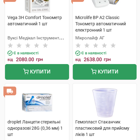
Vega 3H Comfort Тонометр
Microlife BP A2 Classic
автоматичний 1 шт
Тонометр автоматичний
електронний 1 шт
Вуксі Медікал Інструмент
Мікролайф AГ
Фекторі
Є в наявності
Є в наявності
2080.00
грн
2638.00
грн
від
від
КУПИТИ
КУПИТИ
droplet Ланцети стерильні
Гемопласт Стаканчик
одноразові 28G (0,36 мм) 1
пластиковий для прийому
шт
ліків 1 шт