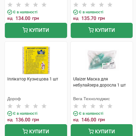
Є в наявності
Є в наявності
134.00
грн
135.70
грн
від
від
КУПИТИ
КУПИТИ
Іплікатор Кузнєцова 1 шт
Ulaizer Маска для
небулайзера доросла 1 шт
Дороф
Вега Технолоджис
Є в наявності
Є в наявності
136.00
грн
146.00
грн
від
від
КУПИТИ
КУПИТИ