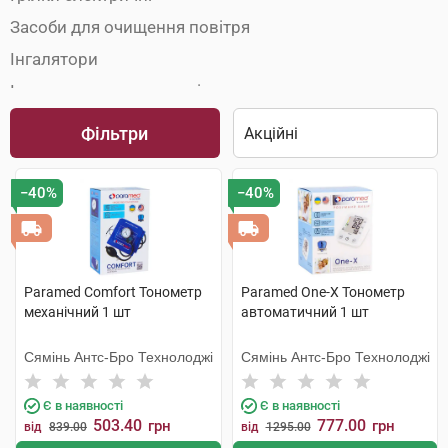
Засоби для очищення повітря
Інгалятори
Інша домашня медтехніка
Масажери та аплікатори
Фільтри
Стетоскопи
Термометри
−40%
−40%
Термометри кімнатні
Тонометри
Paramed Comfort Тонометр
Paramed One-X Тонометр
механічний 1 шт
автоматичний 1 шт
Сямінь Антс-Бро Технолоджі
Сямінь Антс-Бро Технолоджі
Є в наявності
Є в наявності
503.40
777.00
грн
грн
від
839.00
від
1295.00