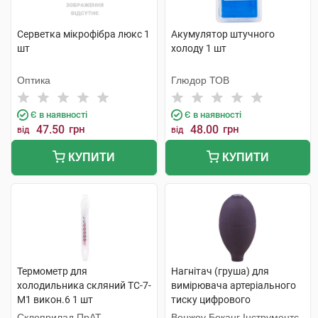
Серветка мікрофібра люкс 1
Акумулятор штучного
шт
холоду 1 шт
Оптика
Глюдор ТОВ
Є в наявності
Є в наявності
47.50
грн
48.00
грн
від
від
КУПИТИ
КУПИТИ
Термометр для
Нагнітач (груша) для
холодильника скляний ТС-7-
вимірювача артеріального
М1 викон.6 1 шт
тиску цифрового
напівавтоматичного, колір
Склоприлад ПрАТ
Венжоу Боканг Інструментс