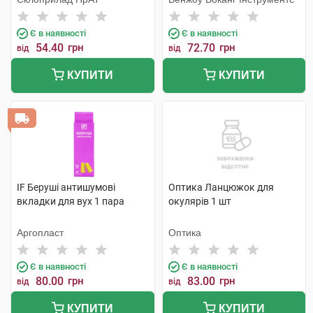
сірий 1 шт
Є в наявності
Є в наявності
54.40
грн
72.70
грн
від
від
КУПИТИ
КУПИТИ
IF Беруші антишумові
Оптика Ланцюжок для
вкладки для вух 1 пара
окулярів 1 шт
Аргопласт
Оптика
Є в наявності
Є в наявності
80.00
грн
83.00
грн
від
від
КУПИТИ
КУПИТИ