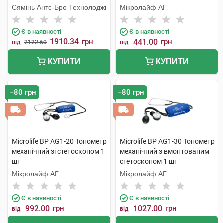
Сямінь Антс-Бро Технолоджі
Мікролайф AГ
Є в наявності
Є в наявності
1910.34
грн
441.00
грн
від
2122.60
від
КУПИТИ
КУПИТИ
−80 грн
−80 грн
Microlife BP AG1-20 Тонометр
Microlife BP AG1-30 Тонометр
механічний зі стетоскопом 1
механічний з вмонтованим
шт
стетоскопом 1 шт
Мікролайф AГ
Мікролайф AГ
Є в наявності
Є в наявності
992.00
грн
1027.00
грн
від
від