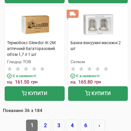
Термобокс Glewdor IK-2M
Банки вакуумні масажні 2
аптечний багаторазовий
шт
об'єм 1,7 л 1 шт
Глюдор ТОВ
Селком
Є в наявності
Є в наявності
161.50
грн
165.80
грн
від
від
КУПИТИ
КУПИТИ
Показано
36
з
184
1
2
3
4
6
›