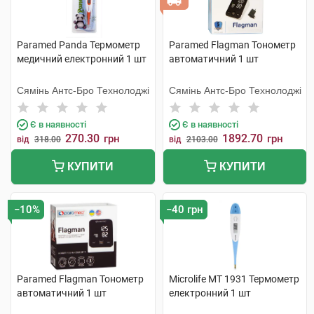
Paramed Panda Термометр
Paramed Flagman Тонометр
медичний електронний 1 шт
автоматичний 1 шт
Сямінь Антс-Бро Технолоджі
Сямінь Антс-Бро Технолоджі
Є в наявності
Є в наявності
270.30
1892.70
грн
грн
від
318.00
від
2103.00
КУПИТИ
КУПИТИ
−10%
−40 грн
Paramed Flagman Тонометр
Microlife MT 1931 Термометр
автоматичний 1 шт
електронний 1 шт