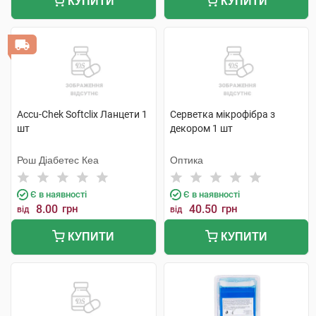
КУПИТИ
КУПИТИ
Accu-Chek Softclix Ланцети 1
Серветка мікрофібра з
шт
декором 1 шт
Рош Діабетес Кеа
Оптика
Є в наявності
Є в наявності
8.00
грн
40.50
грн
від
від
КУПИТИ
КУПИТИ