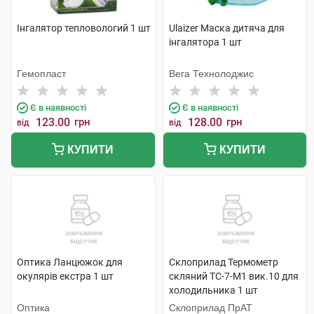
Інгалятор тепловологий 1 шт
Ulaizer Маска дитяча для
інгалятора 1 шт
Гемопласт
Вега Технолоджис
Є в наявності
Є в наявності
123.00
грн
128.00
грн
від
від
КУПИТИ
КУПИТИ
Оптика Ланцюжок для
Склоприлад Термометр
окулярів екстра 1 шт
скляний ТС-7-М1 вик.10 для
холодильника 1 шт
Оптика
Склоприлад ПрАТ