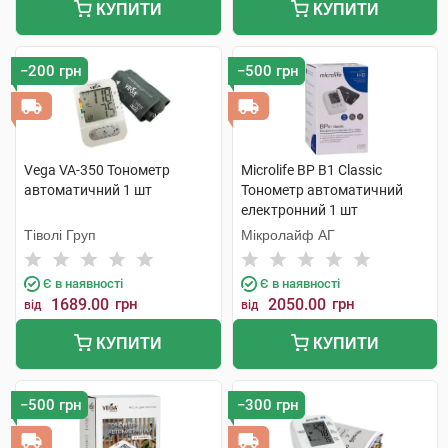
КУПИТИ
КУПИТИ
−200 грн
−500 грн
Vega VA-350 Тонометр
Microlife BP B1 Classic
автоматичний 1 шт
Тонометр автоматичний
електронний 1 шт
Тіволі Груп
Мікролайф AГ
Є в наявності
Є в наявності
1689.00
грн
2050.00
грн
від
від
КУПИТИ
КУПИТИ
−500 грн
−300 грн