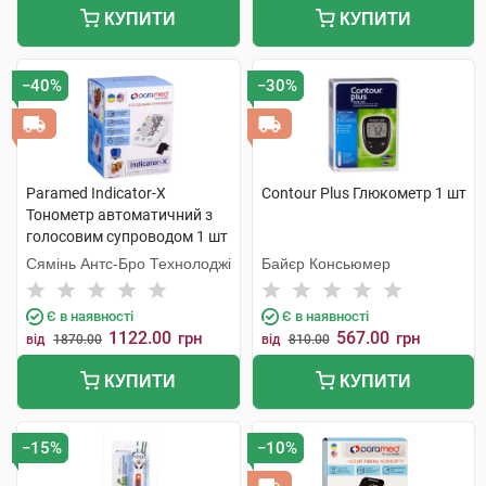
КУПИТИ
КУПИТИ
−40%
−30%
Paramed Indicator-X
Contour Plus Глюкометр 1 шт
Тонометр автоматичний з
голосовим супроводом 1 шт
Сямінь Антс-Бро Технолоджі
Байєр Консьюмер
Є в наявності
Є в наявності
1122.00
567.00
грн
грн
від
1870.00
від
810.00
КУПИТИ
КУПИТИ
−15%
−10%