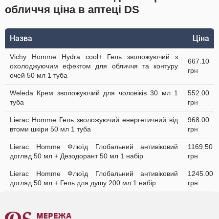
обличчя ціна в аптеці DS
Назва
Ціна
Vichy Homme Hydra cool+ Гель зволожуючий з
667.10
охолоджуючим ефектом для обличчя та контуру
грн
очей 50 мл 1 туба
Weleda Крем зволожуючий для чоловіків 30 мл 1
552.00
туба
грн
Lierac Homme Гель зволожуючий енергетичний від
968.00
втоми шкіри 50 мл 1 туба
грн
Lierac Homme Флюїд Глобальний антивіковий
1169.50
догляд 50 мл + Дезодорант 50 мл 1 набір
грн
Lierac Homme Флюїд Глобальний антивіковий
1245.00
догляд 50 мл + Гель для душу 200 мл 1 набір
грн