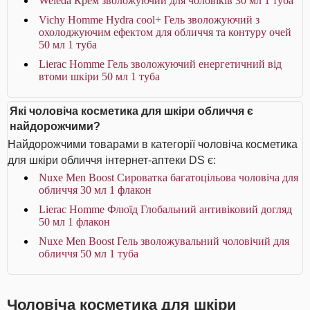
Weleda Крем зволожуючий для чоловіків 30 мл 1 туба
Vichy Homme Hydra cool+ Гель зволожуючий з
охолоджуючим ефектом для обличчя та контуру очей
50 мл 1 туба
Lierac Homme Гель зволожуючий енергетичний від
втоми шкіри 50 мл 1 туба
Які чоловіча косметика для шкіри обличчя є
найдорожчими?
Найдорожчими товарами в категорії чоловіча косметика
для шкіри обличчя інтернет-аптеки DS є:
Nuxe Men Boost Сироватка багатоцільова чоловіча для
обличчя 30 мл 1 флакон
Lierac Homme Флюїд Глобальний антивіковий догляд
50 мл 1 флакон
Nuxe Men Boost Гель зволожувальний чоловічий для
обличчя 50 мл 1 туба
Чоловіча косметика для шкіри