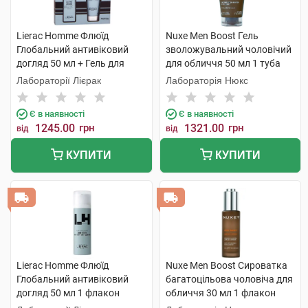
Lierac Homme Флюїд
Nuxe Men Boost Гель
Глобальний антивіковий
зволожувальний чоловічий
догляд 50 мл + Гель для
для обличчя 50 мл 1 туба
душу 200 мл 1 набір
Лабораторії Лієрак
Лабораторія Нюкс
Є в наявності
Є в наявності
1245.00
грн
1321.00
грн
від
від
КУПИТИ
КУПИТИ
Lierac Homme Флюїд
Nuxe Men Boost Сироватка
Глобальний антивіковий
багатоцільова чоловіча для
догляд 50 мл 1 флакон
обличчя 30 мл 1 флакон