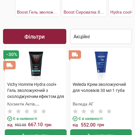
Boost Гель зволожувальний чоловічий для обличчя
Boost Сироватка багатоцільова чоловіча для обличчя
Фільтри
−30%
Vichy Homme Hydra cool+
Weleda Крем зволожуючий
Гель зволожуючий з
для чоловіків 30 мл 1 туба
охолоджуючим ефектом для
обличчя та контуру очей 50
Косметік Актів
Веледа АГ
мл 1 туба
Інтернаціональ
Є в наявності
Є в наявності
667.10
грн
552.00
грн
від
953.00
від