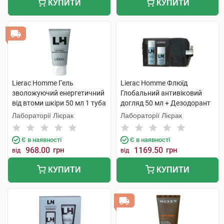
КУПИТИ
КУПИТИ
Lierac Homme Гель
Lierac Homme Флюїд
зволожуючий енергетичний
Глобальний антивіковий
від втоми шкіри 50 мл 1 туба
догляд 50 мл + Дезодорант
50 мл 1 набір
Лабораторії Лієрак
Лабораторії Лієрак
Є в наявності
Є в наявності
968.00
грн
1169.50
грн
від
від
КУПИТИ
КУПИТИ