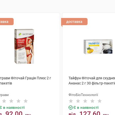
тавка
доставка
трави Фіточай Грація Плюс 2 г
Тайфун Фіточай для схудне
пакетів
Ананас 2 г 30 фільтр-пакеті
трави
ФітоБіоТехнології
Є в наявності
Є в наявності
92.00
127.60
д
від