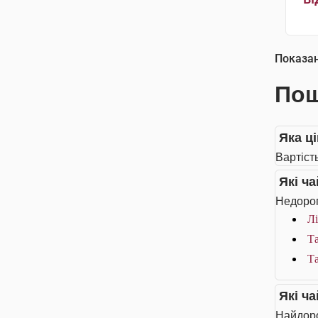
Показа
Пош
Яка ц
Вартіст
Які ч
Недорог
Лі
Та
Та
Які ч
Найдоро