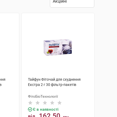
ння
Тайфун Фіточай для схуднення
в
Екстра 2 г 30 фільтр-пакетів
ФітоБіоТехнології
Є в наявності
162.50
від