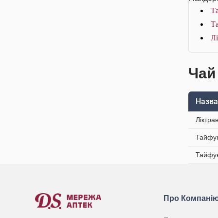
Та
Та
Лі
Чай
Назва
Ліктра
Тайфун
Тайфун
Про Компані