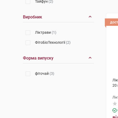
Тайфун
(2)
Виробник
дос
Ліктрави
(1)
ФітоБіоТехнології
(2)
Форма випуску
фіточай
(3)
Лік
20 
Лік
ві