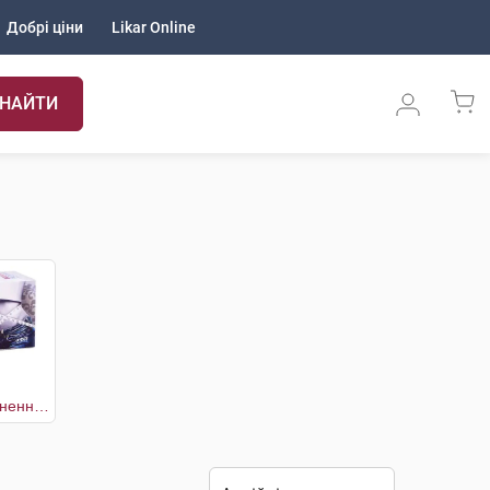
Добрі ціни
Likar Online
НАЙТИ
Фіточай для схуднення Екстра