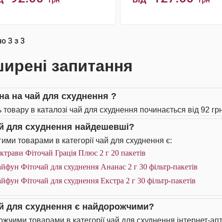
грн
грн
КУПИТИ
КУПИТИ
но
3
з
3
ирені запитання
іна на чай для схуднення ?
ь товару в каталозі чай для схуднення починається від 92 грн
ай для схуднення найдешевші?
ими товарами в категорії чай для схуднення є:
ктрави Фіточай Грація Плюс 2 г 20 пакетів
йфун Фіточай для схуднення Ананас 2 г 30 фільтр-пакетів
йфун Фіточай для схуднення Екстра 2 г 30 фільтр-пакетів
ай для схуднення є найдорожчими?
жчими товарами в категорії чай для схуднення інтернет-апт