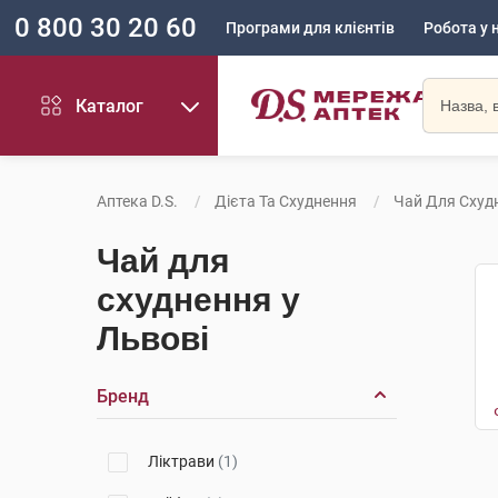
0 800 30 20 60
Програми для клієнтів
Робота у 
Каталог
Аптека D.S.
Дієта Та Схуднення
Чай Для Схуд
Чай для
схуднення у
Львові
Бренд
Ліктрави
(1)