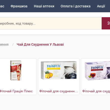
нас
Франшиза
Наші аптеки
Оплата і доставка
Акції
З
нення
Чай Для Схуднення У Львові
Фіточай Грація Плюс
Фіточай для схуднення Ананас