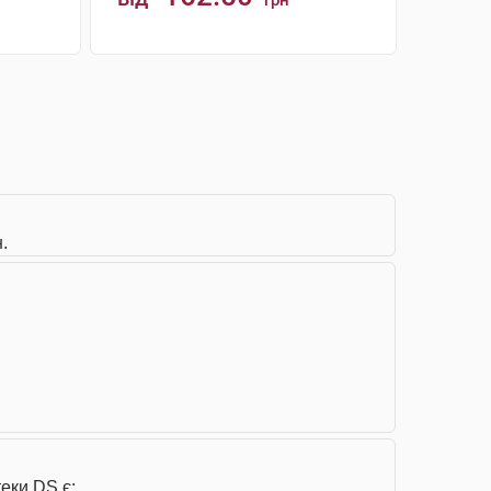
грн
КУПИТИ
.
еки DS є: