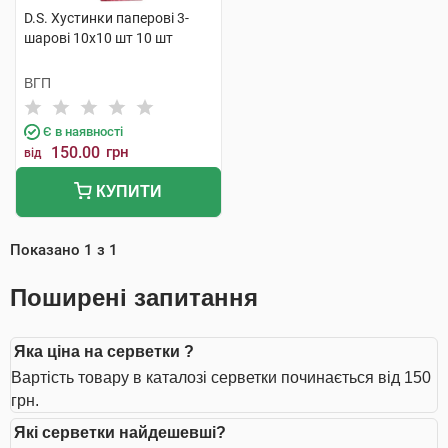
D.S. Хустинки паперові 3-
шарові 10х10 шт 10 шт
ВГП
Є в наявності
150.00
грн
від
КУПИТИ
Показано
1
з
1
Поширені запитання
Яка ціна на серветки ?
Вартість товару в каталозі серветки починається від 150
грн.
Які серветки найдешевші?