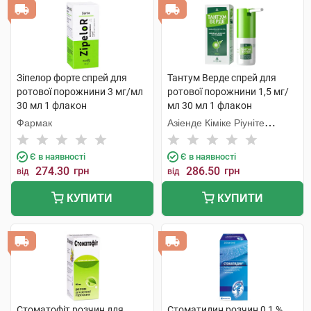
Зіпелор форте спрей для
Тантум Верде спрей для
ротової порожнини 3 мг/мл
ротової порожнини 1,5 мг/
30 мл 1 флакон
мл 30 мл 1 флакон
Фармак
Азіенде Кіміке Ріуніте
Анжеліні Франческо
Є в наявності
Є в наявності
274.30
грн
286.50
грн
від
від
КУПИТИ
КУПИТИ
Стоматофіт розчин для
Стоматидин розчин 0,1 %