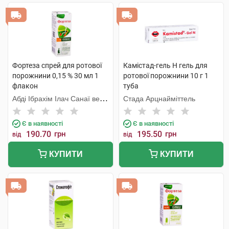
Фортеза спрей для ротової
Камістад-гель Н гель для
порожнини 0,15 % 30 мл 1
ротової порожнини 10 г 1
флакон
туба
Абді Ібрахім Ілач Санаї ве
Стада Арцнайміттель
Тіджарет
Є в наявності
Є в наявності
190.70
грн
195.50
грн
від
від
КУПИТИ
КУПИТИ