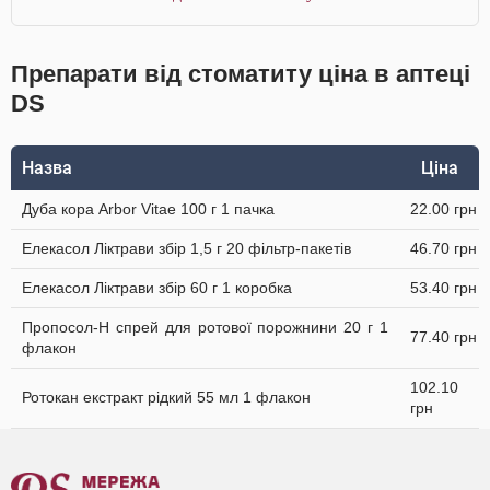
Препарати від стоматиту ціна в аптеці
DS
Назва
Ціна
Дуба кора Arbor Vitae 100 г 1 пачка
22.00 грн
Елекасол Ліктрави збір 1,5 г 20 фільтр-пакетів
46.70 грн
Елекасол Ліктрави збір 60 г 1 коробка
53.40 грн
Пропосол-Н спрей для ротової порожнини 20 г 1
77.40 грн
флакон
102.10
Ротокан екстракт рідкий 55 мл 1 флакон
грн