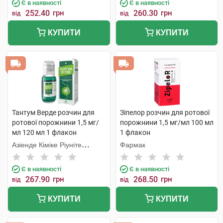
Є в наявності
Є в наявності
252.40
грн
260.30
грн
від
від
КУПИТИ
КУПИТИ
Тантум Верде розчин для
Зіпелор розчин для ротової
ротової порожнини 1,5 мг/
порожнини 1,5 мг/мл 100 мл
мл 120 мл 1 флакон
1 флакон
Азіенде Кіміке Ріуніте
Фармак
Анжеліні Франческо
Є в наявності
Є в наявності
267.90
грн
268.50
грн
від
від
КУПИТИ
КУПИТИ