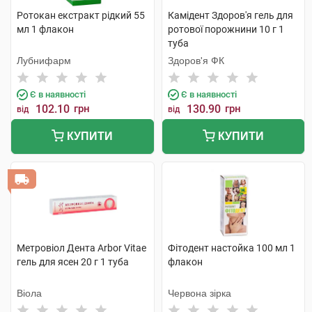
Ротокан екстракт рідкий 55
Камідент Здоров'я гель для
мл 1 флакон
ротової порожнини 10 г 1
туба
Лубнифарм
Здоров'я ФК
Є в наявності
Є в наявності
102.10
грн
130.90
грн
від
від
КУПИТИ
КУПИТИ
Метровіол Дента Arbor Vitae
Фітодент настойка 100 мл 1
гель для ясен 20 г 1 туба
флакон
Віола
Червона зірка