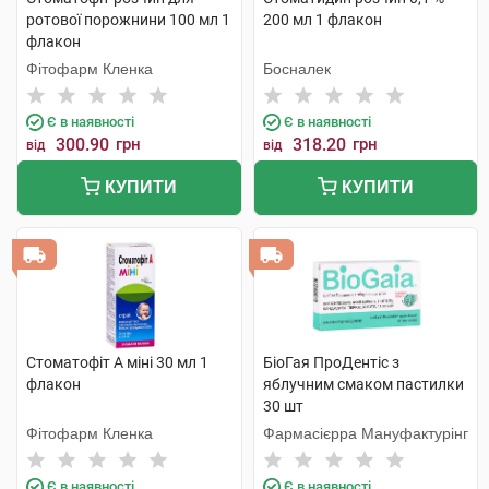
ротової порожнини 100 мл 1
200 мл 1 флакон
флакон
Фітофарм Кленка
Босналек
Є в наявності
Є в наявності
300.90
грн
318.20
грн
від
від
КУПИТИ
КУПИТИ
Стоматофіт А міні 30 мл 1
БіоГая ПроДентіс з
флакон
яблучним смаком пастилки
30 шт
Фітофарм Кленка
Фармасієрра Мануфактурінг
Є в наявності
Є в наявності