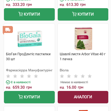
333.20
грн
613.30
грн
від
від
КУПИТИ
КУПИТИ
БіоГая ПроДентіс пастилки
Шавлії листя Arbor Vitae 40 г
30 шт
1 пачка
Фармасієрра Мануфактурінг
Віола
Є в наявності
Немає в наявності
659.30
грн
16.00
грн
від
від
АНАЛОГИ
КУПИТИ