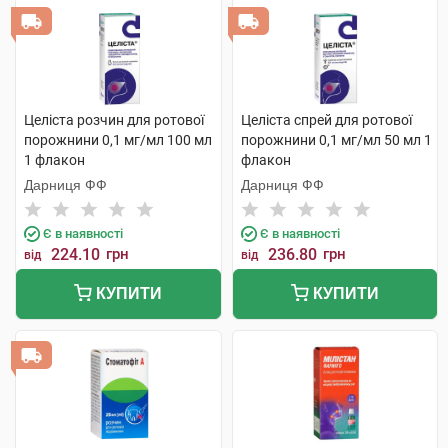
Целіста розчин для ротової
Целіста спрей для ротової
порожнини 0,1 мг/мл 100 мл
порожнини 0,1 мг/мл 50 мл 1
1 флакон
флакон
Дарниця ФФ
Дарниця ФФ
Є в наявності
Є в наявності
224.10
грн
236.80
грн
від
від
КУПИТИ
КУПИТИ