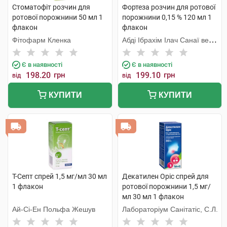
Стоматофіт розчин для
Фортеза розчин для ротової
ротової порожнини 50 мл 1
порожнини 0,15 % 120 мл 1
флакон
флакон
Фітофарм Кленка
Абді Ібрахім Ілач Санаї ве
Тіджарет
Є в наявності
Є в наявності
198.20
грн
199.10
грн
від
від
КУПИТИ
КУПИТИ
Т-Септ спрей 1,5 мг/мл 30 мл
Декатилен Оріс спрей для
1 флакон
ротової порожнини 1,5 мг/
мл 30 мл 1 флакон
Ай-Сі-Ен Польфа Жешув
Лабораторіум Санітатіс, С.Л.