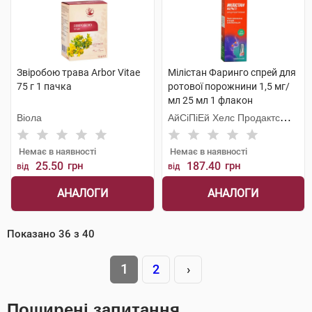
Звіробою трава Arbor Vitae
Мілістан Фаринго спрей для
75 г 1 пачка
ротової порожнини 1,5 мг/
мл 25 мл 1 флакон
Віола
АйСіПіЕй Хелс Продактc
Лімітед
Немає в наявності
Немає в наявності
25.50
грн
187.40
грн
від
від
АНАЛОГИ
АНАЛОГИ
Показано
36
з
40
1
2
›
Поширені запитання