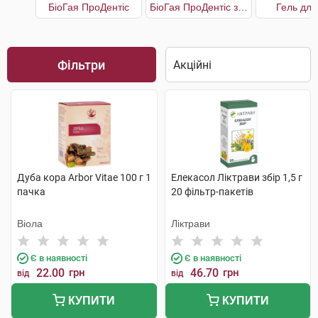
БіоГая ПроДентіс
БіоГая ПроДентіс з яблучним смаком
Гель для
Фільтри
Дуба кора Arbor Vitae 100 г 1
Елекасол Ліктрави збір 1,5 г
пачка
20 фільтр-пакетів
Віола
Ліктрави
Є в наявності
Є в наявності
22.00
грн
46.70
грн
від
від
КУПИТИ
КУПИТИ