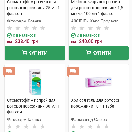
Стоматофіт А розчин для
Мілістан Фаринго розчин
ротової порожнини 25 мл 1
для ротової порожнини 1,5
флакон
мг/мл 100 мл 1 флакон
Фітофарм Кленка
АйСіПіЕй Хелс Продактc
Лімітед
Є в наявності
Є в наявності
238.40
грн
240.00
грн
від
від
КУПИТИ
КУПИТИ
Стоматофіт Air спрей для
Холісал гель для ротової
ротової порожнини 30 мл 1
порожнини 10 г 1 туба
флакон
Фітофарм Кленка
Фармзавод Єльфа