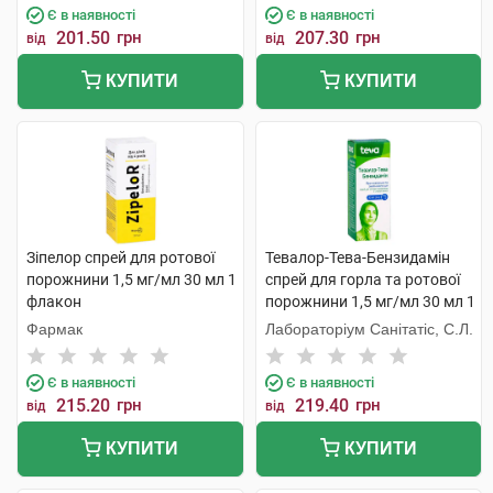
Є в наявності
Є в наявності
201.50
грн
207.30
грн
від
від
КУПИТИ
КУПИТИ
Зіпелор спрей для ротової
Тевалор-Тева-Бензидамін
порожнини 1,5 мг/мл 30 мл 1
спрей для горла та ротової
флакон
порожнини 1,5 мг/мл 30 мл 1
флакон
Фармак
Лабораторіум Санітатіс, С.Л.
Є в наявності
Є в наявності
215.20
грн
219.40
грн
від
від
КУПИТИ
КУПИТИ