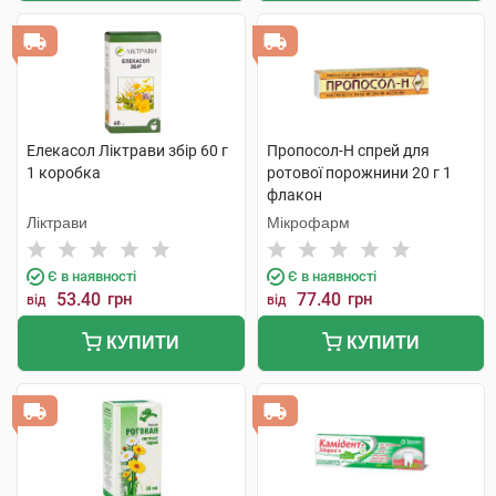
Елекасол Ліктрави збір 60 г
Пропосол-Н спрей для
1 коробка
ротової порожнини 20 г 1
флакон
Ліктрави
Мікрофарм
Є в наявності
Є в наявності
53.40
грн
77.40
грн
від
від
КУПИТИ
КУПИТИ