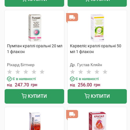
Пумпан краплі оральні 20 мл
Карвеліс краплі оральні 50
1 флакон
мл 1 флакон
Ріхард Біттнер
Др. Густав Кляйн
Є в наявності
Є в наявності
247.70
грн
256.00
грн
від
від
КУПИТИ
КУПИТИ