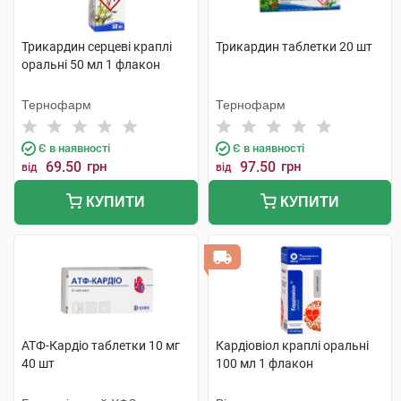
Трикардин серцеві краплі
Трикардин таблетки 20 шт
оральні 50 мл 1 флакон
Тернофарм
Тернофарм
Є в наявності
Є в наявності
69.50
грн
97.50
грн
від
від
КУПИТИ
КУПИТИ
АТФ-Кардіо таблетки 10 мг
Кардіовіол краплі оральні
40 шт
100 мл 1 флакон