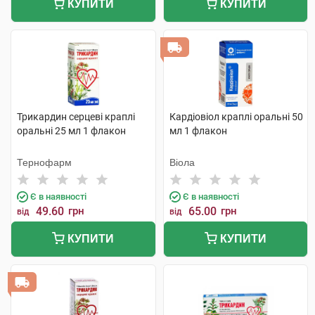
КУПИТИ
КУПИТИ
Трикардин серцеві краплі
Кардіовіол краплі оральні 50
оральні 25 мл 1 флакон
мл 1 флакон
Тернофарм
Віола
Є в наявності
Є в наявності
49.60
грн
65.00
грн
від
від
КУПИТИ
КУПИТИ