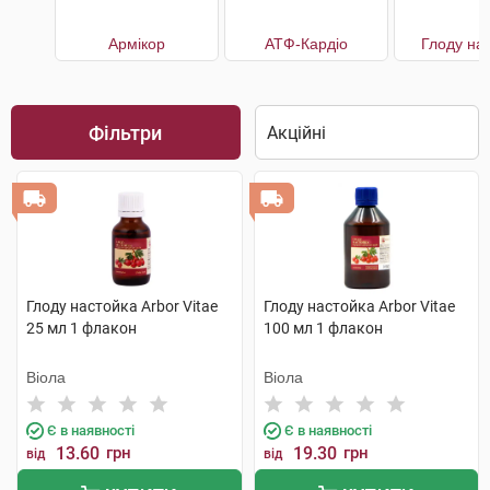
Армікор
АТФ-Кардіо
Глоду на
Фільтри
Глоду настойка Arbor Vitae
Глоду настойка Arbor Vitae
25 мл 1 флакон
100 мл 1 флакон
Віола
Віола
Є в наявності
Є в наявності
13.60
грн
19.30
грн
від
від