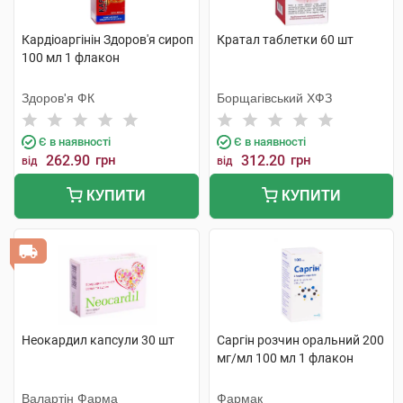
Кардіоаргінін Здоров'я сироп
Кратал таблетки 60 шт
100 мл 1 флакон
Здоров'я ФК
Борщагівський ХФЗ
Є в наявності
Є в наявності
262.90
грн
312.20
грн
від
від
КУПИТИ
КУПИТИ
Неокардил капсули 30 шт
Саргін розчин оральний 200
мг/мл 100 мл 1 флакон
Валартін Фарма
Фармак