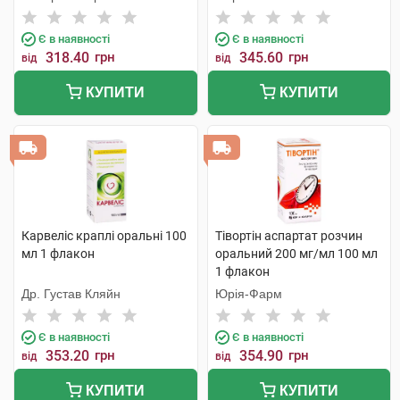
Є в наявності
Є в наявності
318.40
грн
345.60
грн
від
від
КУПИТИ
КУПИТИ
Карвеліс краплі оральні 100
Тівортін аспартат розчин
мл 1 флакон
оральний 200 мг/мл 100 мл
1 флакон
Др. Густав Кляйн
Юрія-Фарм
Є в наявності
Є в наявності
353.20
грн
354.90
грн
від
від
КУПИТИ
КУПИТИ