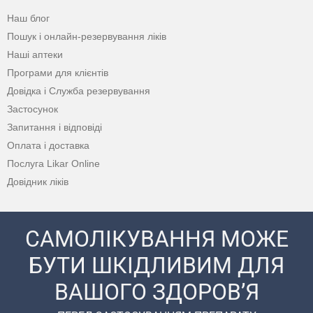
Наш блог
Пошук і онлайн-резервування ліків
Наші аптеки
Програми для клієнтів
Довідка і Служба резервування
Застосунок
Запитання і відповіді
Оплата і доставка
Послуга Likar Online
Довідник ліків
САМОЛІКУВАННЯ МОЖЕ
БУТИ ШКІДЛИВИМ ДЛЯ
ВАШОГО ЗДОРОВ’Я