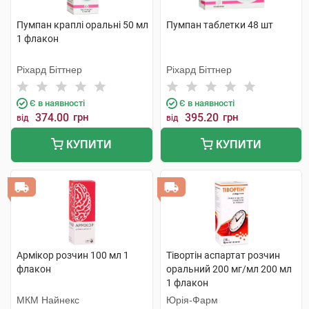
Пумпан краплі оральні 50 мл
Пумпан таблетки 48 шт
1 флакон
Ріхард Біттнер
Ріхард Біттнер
Є в наявності
Є в наявності
374.00
грн
395.20
грн
від
від
КУПИТИ
КУПИТИ
Армікор розчин 100 мл 1
Тівортін аспартат розчин
флакон
оральний 200 мг/мл 200 мл
1 флакон
МКМ Найнекс
Юрія-Фарм