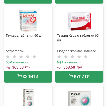
Таукард таблетки 60 шт
Таурин Кардіо таблетки 60
шт
Астрафарм
Біодеал Фармасьютікалс
Є в наявності
Є в наявності
363.50
грн
368.60
грн
від
від
КУПИТИ
КУПИТИ