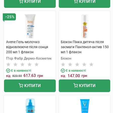
КУПИТИ
КУПИТИ
−25%
Avene Гель-молочко
Біокон Пінка дитяча після
відновлюючe після сонця
засмаги Пантенол-актив 150
200 мл 1 флакон
мл 1 флакон
П'єр Фабр Дермо-Косметик
Біокон
Є в наявності
Є в наявності
617.63
грн
147.00
грн
від
823.50
від
КУПИТИ
КУПИТИ