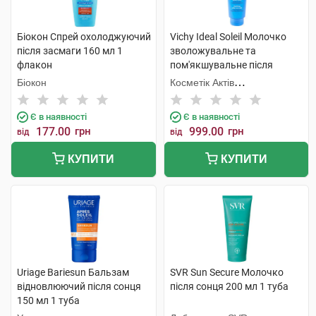
Біокон Спрей охолоджуючий
Vichy Ideal Soleil Молочко
після засмаги 160 мл 1
зволожувальне та
флакон
пом'якшувальне після
засмаги 300 мл 1 флакон
Біокон
Косметік Актів
Інтернаціональ
Є в наявності
Є в наявності
177.00
грн
999.00
грн
від
від
КУПИТИ
КУПИТИ
Uriage Bariesun Бальзам
SVR Sun Secure Молочко
відновлюючий після сонця
після сонця 200 мл 1 туба
150 мл 1 туба