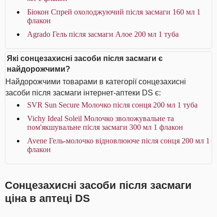
Біокон Спрей охолоджуючий після засмаги 160 мл 1
флакон
Agrado Гель після засмаги Алое 200 мл 1 туба
Які сонцезахисні засоби після засмаги є
найдорожчими?
Найдорожчими товарами в категорії сонцезахисні
засоби після засмаги інтернет-аптеки DS є:
SVR Sun Secure Молочко після сонця 200 мл 1 туба
Vichy Ideal Soleil Молочко зволожувальне та
пом'якшувальне після засмаги 300 мл 1 флакон
Avene Гель-молочко відновлюючe після сонця 200 мл 1
флакон
Сонцезахисні засоби після засмаги
ціна в аптеці DS