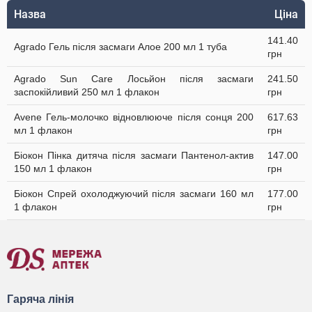
Назва
Ціна
141.40
Agrado Гель після засмаги Алое 200 мл 1 туба
грн
Agrado Sun Care Лосьйон після засмаги
241.50
заспокійливий 250 мл 1 флакон
грн
Avene Гель-молочко відновлюючe після сонця 200
617.63
мл 1 флакон
грн
Біокон Пінка дитяча після засмаги Пантенол-актив
147.00
150 мл 1 флакон
грн
Біокон Спрей охолоджуючий після засмаги 160 мл
177.00
1 флакон
грн
Гаряча лінія