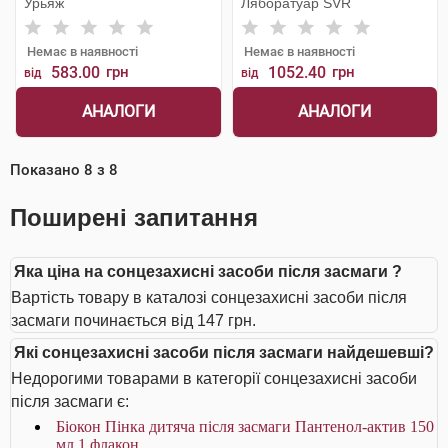
Урьяж
Ляборатуар SVR
Немає в наявності
Немає в наявності
583.00
грн
1052.40
грн
від
від
АНАЛОГИ
АНАЛОГИ
Показано
8
з
8
Поширені запитання
Яка ціна на сонцезахисні засоби після засмаги ?
Вартість товару в каталозі сонцезахисні засоби після
засмаги починається від 147 грн.
Які сонцезахисні засоби після засмаги найдешевші?
Недорогими товарами в категорії сонцезахисні засоби
після засмаги є:
Біокон Пінка дитяча після засмаги Пантенол-актив 150
мл 1 флакон