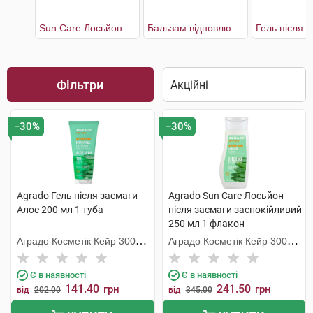
Sun Care Лосьйон після засмаги заспокійливий
Бальзам відновлюючий після сонця
Фільтри
−30%
−30%
Agrado Гель після засмаги
Agrado Sun Care Лосьйон
Алое 200 мл 1 туба
після засмаги заспокійливий
250 мл 1 флакон
Аградо Косметік Кейр 3000
Аградо Косметік Кейр 3000
С.Л.У.
С.Л.У.
Є в наявності
Є в наявності
141.40
241.50
грн
грн
від
202.00
від
345.00