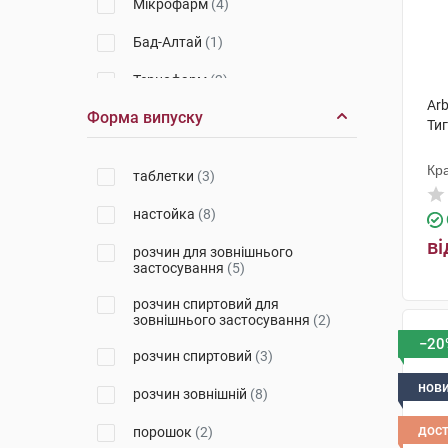
Мікрофарм
(4)
Бад-Алтай
(1)
Тернофарм
(2)
Ar
Форма випуску
Вітаміни
(1)
Ти
Польфарма
(1)
Кра
таблетки
(3)
Сантья Ельжбета
(1)
настойка
(8)
ві
розчин для зовнішнього
застосування
(5)
розчин спиртовий для
зовнішнього застосування
(2)
−20
розчин спиртовий
(3)
нов
розчин зовнішній
(8)
дос
порошок
(2)