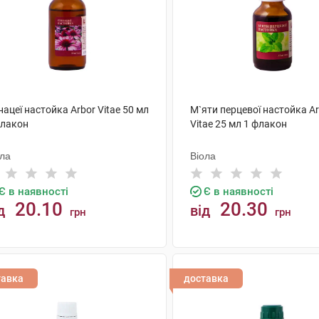
нацеї настойка Arbor Vitae 50 мл
М`яти перцевої настойка A
флакон
Vitae 25 мл 1 флакон
ола
Віола
Є в наявності
Є в наявності
20.10
20.30
д
від
грн
грн
КУПИТИ
КУПИТИ
тавка
доставка