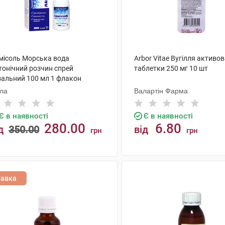
місоль Морська вода
Arbor Vitae Вугілля активо
тонічний розчин спрей
таблетки 250 мг 10 шт
зальний 100 мл 1 флакон
ола
Валартін Фарма
Є в наявності
Є в наявності
280.00
6.80
д
350.00
від
грн
грн
КУПИТИ
КУПИТИ
тавка