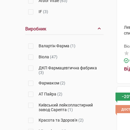
Arbor Vitae
(63)
IF
(3)
Лев
Виробник
сп
Валартін Фарма
(1)
Ві
Віола
(47)
ві
ДКП Фармацевтична фабрика
(3)
Фармаком
(2)
АТ Пайра
(2)
−20
Київський лейкопластирний
дос
завод Сарепта
(1)
Красота та Здоров'я
(2)