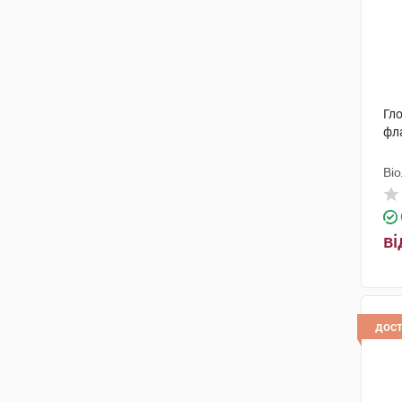
олія
(1)
масло
(1)
паста
(1)
льодяники
(2)
Гло
фл
бальзам
(1)
Ві
спрей назальний
(2)
ві
дос