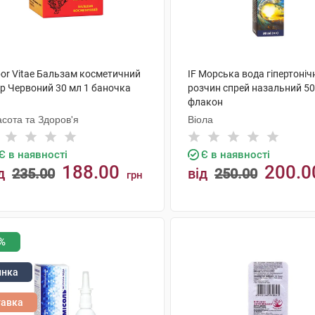
bor Vitae Бальзам косметичний
IF Морська вода гіпертоніч
гр Червоний 30 мл 1 баночка
розчин спрей назальний 50
флакон
сота та Здоров'я
Віола
Є в наявності
Є в наявності
188.00
200.0
д
235.00
від
250.00
грн
КУПИТИ
КУПИТИ
%
инка
тавка