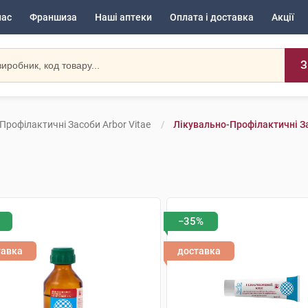
нас
Франшиза
Наші аптеки
Оплата і доставка
Акції
З
Профілактичні Засоби Arbor Vitae
Лікувально-Профілактичні За
−35%
тавка
доставка