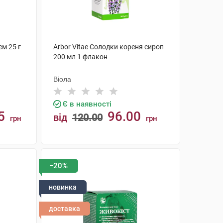
ем 25 г
Arbor Vitae Солодки кореня сироп
200 мл 1 флакон
Віола
Є в наявності
5
96.00
від
120.00
грн
грн
КУПИТИ
−20%
новинка
доставка