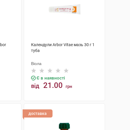
rbor
Календули Arbor Vitae мазь 30 г 1
туба
Віола
Є в наявності
21.00
від
грн
КУПИТИ
доставка