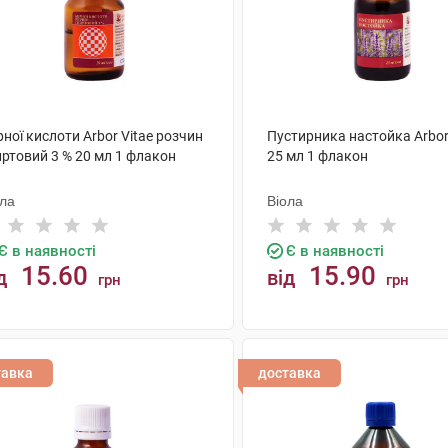
ної кислоти Arbor Vitae розчин
Пустирника настойка Arbor
иртовий 3 % 20 мл 1 флакон
25 мл 1 флакон
ола
Віола
Є в наявності
Є в наявності
15.60
15.90
д
від
грн
грн
КУПИТИ
КУПИТИ
тавка
доставка