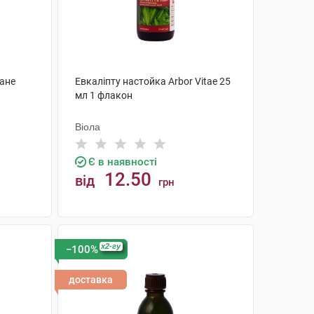
ване
Евкаліпту настойка Arbor Vitae 25
мл 1 флакон
Віола
Є в наявності
12.50
від
грн
КУПИТИ
x2-гу
−100%
доставка