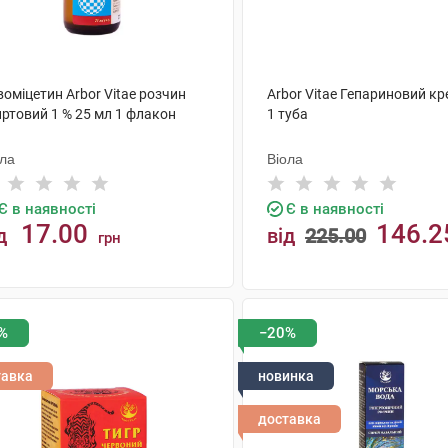
оміцетин Arbor Vitae розчин
Arbor Vitae Гепариновий кр
иртовий 1 % 25 мл 1 флакон
1 туба
ола
Віола
Є в наявності
Є в наявності
17.00
146.2
д
від
225.00
грн
КУПИТИ
КУПИТИ
%
−20%
тавка
новинка
доставка