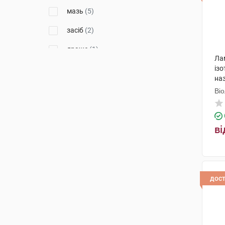
мазь
(5)
засіб
(2)
драже
(1)
Ла
розчин
(1)
ізо
на
крем
(4)
Ві
краплі
(2)
спрей
(4)
ві
екстракт рідкий
(2)
олівець для інгаляцій
(1)
дос
спрей для ротової порожнини
(1)
сироп
(6)