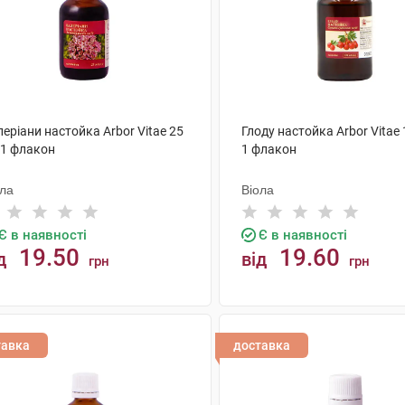
еріани настойка Arbor Vitae 25
Глоду настойка Arbor Vitae
 1 флакон
1 флакон
ола
Віола
Є в наявності
Є в наявності
19.50
19.60
д
від
грн
грн
КУПИТИ
КУПИТИ
тавка
доставка