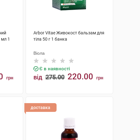
ний
Arbor Vitae Живокост бальзам для
 мл 1
тіла 50 г 1 банка
Віола
Є в наявності
0
220.00
від
275.00
грн
грн
КУПИТИ
доставка