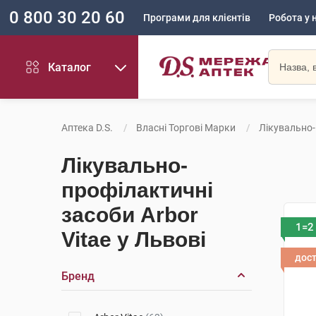
0 800 30 20 60
Програми для клієнтів
Робота у 
Каталог
Аптека D.S.
Власні Торгові Марки
Лікувально-
Лікувально-
профілактичні
засоби Arbor
1=2
Vitae у Львові
дос
Бренд