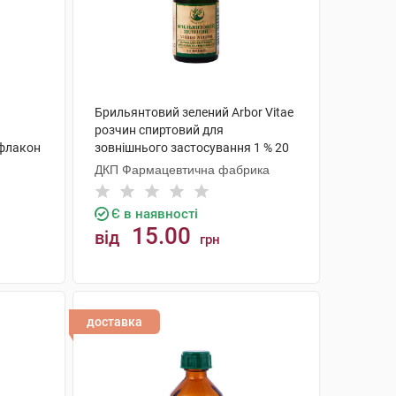
Брильянтовий зелений Arbor Vitae
розчин спиртовий для
 флакон
зовнішнього застосування 1 % 20
мл 1 флакон
ДКП Фармацевтична фабрика
Є в наявності
15.00
від
грн
КУПИТИ
доставка