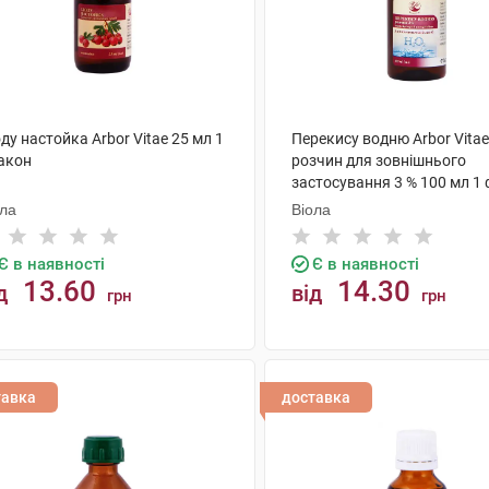
ду настойка Arbor Vitae 25 мл 1
Перекису водню Arbor Vitae
акон
розчин для зовнішнього
застосування 3 % 100 мл 1
ола
Віола
Є в наявності
Є в наявності
13.60
14.30
д
від
грн
грн
КУПИТИ
КУПИТИ
тавка
доставка