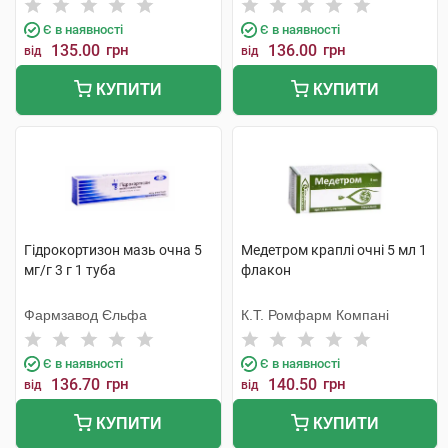
Бельгія
Тідж
Є в наявності
Є в наявності
135.00
грн
136.00
грн
від
від
КУПИТИ
КУПИТИ
Гідрокортизон мазь очна 5
Медетром краплі очні 5 мл 1
мг/г 3 г 1 туба
флакон
Фармзавод Єльфа
К.Т. Ромфарм Компані
Є в наявності
Є в наявності
136.70
грн
140.50
грн
від
від
КУПИТИ
КУПИТИ