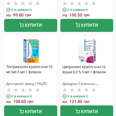
Тідж
Є в наявності
Є в наявності
99.80
грн
100.50
грн
від
від
КУПИТИ
КУПИТИ
Тіотриазолін краплі очні 10
Ципронекс краплі очні та
мг/мл 5 мл 1 флакон
вушні 0,3 % 5 мл 1 флакон
Дослідний завод ГНЦЛС
Джадран-Галенські
Лабораторій
Є в наявності
Є в наявності
108.60
грн
121.40
грн
від
від
КУПИТИ
КУПИТИ