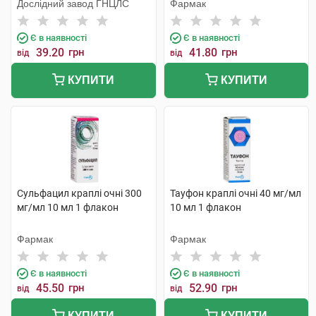
Дослідний завод ГНЦЛС
Фармак
Є в наявності
Є в наявності
39.20
грн
41.80
грн
від
від
КУПИТИ
КУПИТИ
Сульфацил краплі очні 300
Тауфон краплі очні 40 мг/мл
мг/мл 10 мл 1 флакон
10 мл 1 флакон
Фармак
Фармак
Є в наявності
Є в наявності
45.50
грн
52.90
грн
від
від
КУПИТИ
КУПИТИ