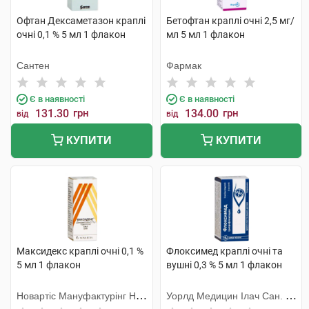
Офтан Дексаметазон краплі
Бетофтан краплі очні 2,5 мг/
очні 0,1 % 5 мл 1 флакон
мл 5 мл 1 флакон
Сантен
Фармак
Є в наявності
Є в наявності
131.30
грн
134.00
грн
від
від
КУПИТИ
КУПИТИ
Максидекс краплі очні 0,1 %
Флоксимед краплі очні та
5 мл 1 флакон
вушні 0,3 % 5 мл 1 флакон
Новартіс Мануфактурінг НВ,
Уорлд Медицин Ілач Сан. Ве