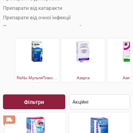
Препарати від катаракти
Препарати від очної інфекції
Препарати для зволоження очей
Розчини для лінз
ReNu МультиПлюс багатоцільовий розчин для контактних лінз
Азарга
Азит
Фільтри