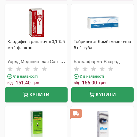
Клодифен краплі очні 0,1 % 5
Тобринекст Комбі мазь очна
мл 1 флакон
5 г 1 туба
Уорлд Медицин Ілач Сан. Ве
Балканфарма-Разград
Тідж
Є в наявності
Є в наявності
151.40
грн
156.00
грн
від
від
КУПИТИ
КУПИТИ