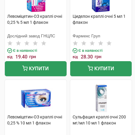
Левоміцетин-ОЗ краплі очні
Циделон краплі очні 5 мл 1
0,25 % 5 мл 1 флакон
флакон
Дослідний завод ГНЦЛС
Фармекс Груп
Є в наявності
Є в наявності
19.40
грн
28.30
грн
від
від
КУПИТИ
КУПИТИ
Левоміцетин-ОЗ краплі очні
Сульфацил краплі очні 200
0,25 % 10 мл 1 флакон
мг/мл 10 мл 1 флакон