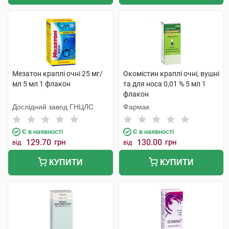
Мезатон краплі очні 25 мг/
Окомістин краплі очні, вушні
мл 5 мл 1 флакон
та для носа 0,01 % 5 мл 1
флакон
Дослідний завод ГНЦЛС
Фармак
Є в наявності
Є в наявності
129.70
грн
130.00
грн
від
від
КУПИТИ
КУПИТИ