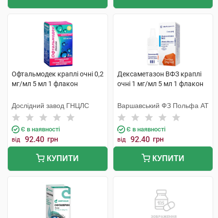
Офтальмодек краплі очні 0,2
Дексаметазон ВФЗ краплі
мг/мл 5 мл 1 флакон
очні 1 мг/мл 5 мл 1 флакон
Дослідний завод ГНЦЛС
Варшавський ФЗ Польфа АТ
Є в наявності
Є в наявності
92.40
грн
92.40
грн
від
від
КУПИТИ
КУПИТИ