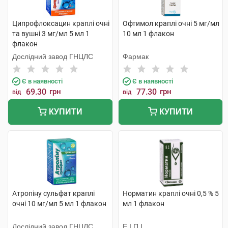
Ципрофлоксацин краплі очні
Офтимол краплі очні 5 мг/мл
та вушні 3 мг/мл 5 мл 1
10 мл 1 флакон
флакон
Дослідний завод ГНЦЛС
Фармак
Є в наявності
Є в наявності
69.30
грн
77.30
грн
від
від
КУПИТИ
КУПИТИ
Атропіну сульфат краплі
Норматин краплі очні 0,5 % 5
очні 10 мг/мл 5 мл 1 флакон
мл 1 флакон
Дослідний завод ГНЦЛС
Е.І.П.І.