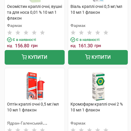
Окомістин краплі очні, вушні
Віаль краплі очні 0,5 мг/мл
та для носа 0,01 % 10 мл 1
10 мл 1 флакон
флакон
Фармак
Фармак
Є в наявності
Є в наявності
156.80
грн
161.30
грн
від
від
КУПИТИ
КУПИТИ
Оптін краплі очні 0,5 мг/мл
Кромофарм краплі очні 2 %
10 мл 1 флакон
10 мл 1 флакон
Ядран-Галенський
Фармак
Лабораторій