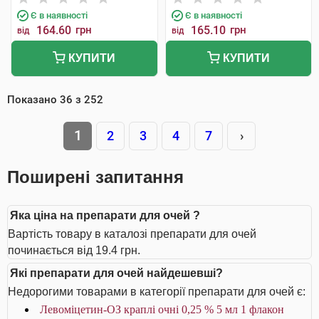
Є в наявності
Є в наявності
164.60
грн
165.10
грн
від
від
КУПИТИ
КУПИТИ
Показано
36
з
252
1
2
3
4
7
›
Поширені запитання
Яка ціна на препарати для очей ?
Вартість товару в каталозі препарати для очей
починається від 19.4 грн.
Які препарати для очей найдешевші?
Недорогими товарами в категорії препарати для очей є:
Левоміцетин-ОЗ краплі очні 0,25 % 5 мл 1 флакон