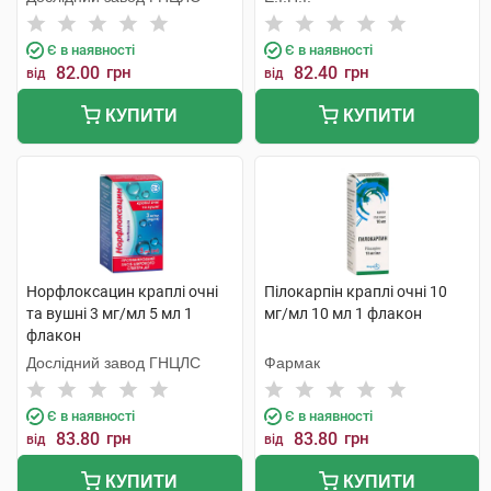
Є в наявності
Є в наявності
82.00
грн
82.40
грн
від
від
КУПИТИ
КУПИТИ
Норфлоксацин краплі очні
Пілокарпін краплі очні 10
та вушні 3 мг/мл 5 мл 1
мг/мл 10 мл 1 флакон
флакон
Дослідний завод ГНЦЛС
Фармак
Є в наявності
Є в наявності
83.80
грн
83.80
грн
від
від
КУПИТИ
КУПИТИ