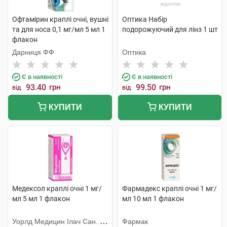
Офтамірин краплі очні, вушні
Оптика Набір
та для носа 0,1 мг/мл 5 мл 1
подорожуючий для лінз 1 шт
флакон
Дарниця ФФ
Оптика
Є в наявності
Є в наявності
93.40
грн
99.50
грн
від
від
КУПИТИ
КУПИТИ
Медексол краплі очні 1 мг/
Фармадекс краплі очні 1 мг/
мл 5 мл 1 флакон
мл 10 мл 1 флакон
Уорлд Медицин Ілач Сан. Ве
Фармак