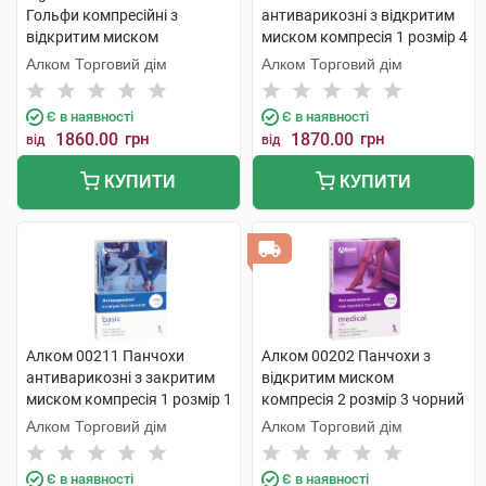
Гольфи компресійні з
антиварикозні з відкритим
відкритим миском
миском компресія 1 розмір 4
компресія 2 PLUS large 1
бежевий 1 пара
Алком Торговий дім
Алком Торговий дім
пара
Є в наявності
Є в наявності
1860.00
грн
1870.00
грн
від
від
КУПИТИ
КУПИТИ
Алком 00211 Панчохи
Алком 00202 Панчохи з
антиварикозні з закритим
відкритим миском
миском компресія 1 розмір 1
компресія 2 розмір 3 чорний
чорні 1 пара
1 пара
Алком Торговий дім
Алком Торговий дім
Є в наявності
Є в наявності