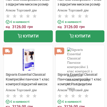
з відкритим миском розмір
з відкритим миском розмір
М long 1 пара
М long 1 пара
Алком Торговий дім
Алком Торговий дім
Є в наявності
Є в наявності
3126.00
грн
3126.00
грн
від
від
КУПИТИ
КУПИТИ
Sigvaris Essential Classical
Sigvaris Essential Classical
Компресійні панчохи 1 клас
Панчохи компресійні 1 клас
компресії відкритий мисок
компресії з відкритим
розмір L long 1 пара
миском розмір М Plus long 1
Алком Торговий дім
Алком Торговий дім
пара
Є в наявності
Є в наявності
3126.00
грн
3126.00
грн
від
від