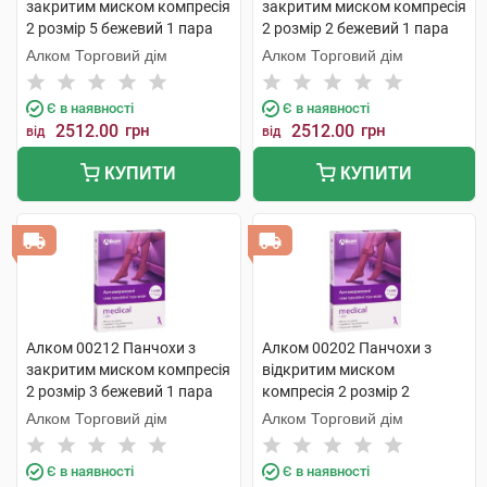
закритим миском компресія
закритим миском компресія
2 розмір 5 бежевий 1 пара
2 розмір 2 бежевий 1 пара
Алком Торговий дім
Алком Торговий дім
Є в наявності
Є в наявності
2512.00
грн
2512.00
грн
від
від
КУПИТИ
КУПИТИ
Алком 00212 Панчохи з
Алком 00202 Панчохи з
закритим миском компресія
відкритим миском
2 розмір 3 бежевий 1 пара
компресія 2 розмір 2
бежевий 1 пара
Алком Торговий дім
Алком Торговий дім
Є в наявності
Є в наявності