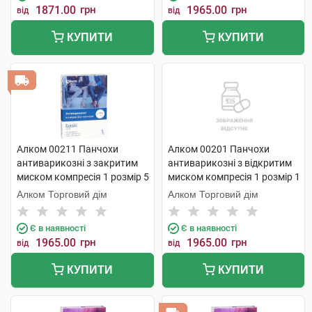
1871.00
грн
1965.00
грн
від
від
КУПИТИ
КУПИТИ
Алком 00211 Панчохи
Алком 00201 Панчохи
антиварикозні з закритим
антиварикозні з відкритим
миском компресія 1 розмір 5
миском компресія 1 розмір 1
чорний 1 пара
1 шт
Алком Торговий дім
Алком Торговий дім
Є в наявності
Є в наявності
1965.00
грн
1965.00
грн
від
від
КУПИТИ
КУПИТИ