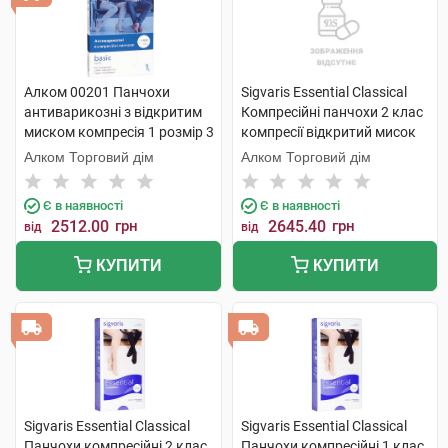
Алком 00201 Панчохи
Sigvaris Essential Classical
антиварикозні з відкритим
Компресійні панчохи 2 клас
миском компресія 1 розмір 3
компресії відкритий мисок
бежевий 1 пара
розмір L long 1 пара
Алком Торговий дім
Алком Торговий дім
Є в наявності
Є в наявності
2512.00
грн
2645.40
грн
від
від
КУПИТИ
КУПИТИ
Sigvaris Essential Classical
Sigvaris Essential Classical
Панчохи компресійні 2 клас
Панчохи компресійні 1 клас