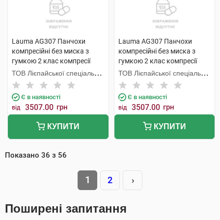
Lauma AG307 Панчохи
Lauma AG307 Панчохи
компресійні без миска з
компресійні без миска з
гумкою 2 клас компресії
гумкою 2 клас компресії
колір натуральний розмір 4D
колір натуральний розмір 3D
ТОВ Лієпайської спеціальної
ТОВ Лієпайської спеціальної
1 пара
1 пара
економічної зони Лаума
економічної зони Лаума
Медікал,
Медікал,
Є в наявності
Є в наявності
3507.00
грн
3507.00
грн
від
від
КУПИТИ
КУПИТИ
Показано
36
з
56
1
2
›
Поширені запитання