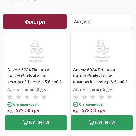
Фільтри
Алком 6034 Панчохи
Алком 6034 Панчохи
антиемболічні клас
антиемболічні клас
компресії 1 розмір 5 білий 1
компресії 1 розмір 6 білий 1
пара
пара
Алком Торговий дім
Алком Торговий дім
Є в наявності
Є в наявності
672.50
грн
672.50
грн
від
від
КУПИТИ
КУПИТИ