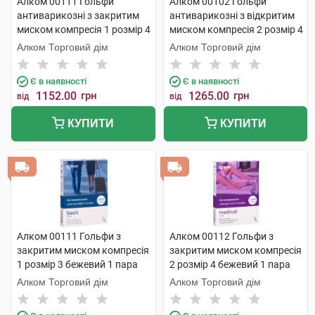
Алком 00111 Гольфи
Алком 00102 Гольфи
антиварикозні з закритим
антиварикозні з відкритим
миском компресія 1 розмір 4
миском компресія 2 розмір 4
бежевий 1 пара
бежевий 1 пара
Алком Торговий дім
Алком Торговий дім
Є в наявності
Є в наявності
1152.00
грн
1265.00
грн
від
від
КУПИТИ
КУПИТИ
Алком 00111 Гольфи з
Алком 00112 Гольфи з
закритим миском компресія
закритим миском компресія
1 розмір 3 бежевий 1 пара
2 розмір 4 бежевий 1 пара
Алком Торговий дім
Алком Торговий дім