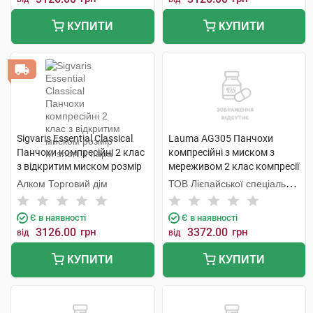
КУПИТИ
КУПИТИ
Sigvaris Essential Classical
Lauma AG305 Панчохи
Панчохи компресійні 2 клас
компресійні з миском з
з відкритим миском розмір
мереживом 2 клас компресії
М short 1 пара
колір натуральний розмір 4
Алком Торговий дім
ТОВ Лієпайської спеціальної
1 пара
економічної зони Лаума
Медікал,
Є в наявності
Є в наявності
3126.00
грн
3372.00
грн
від
від
КУПИТИ
КУПИТИ