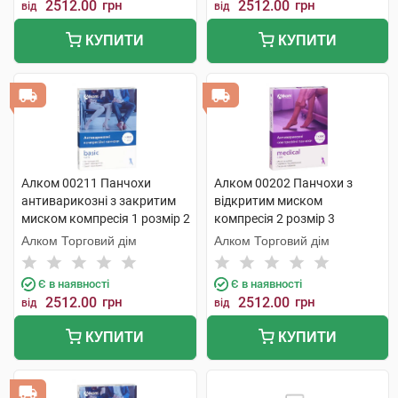
2512.00
грн
2512.00
грн
від
від
КУПИТИ
КУПИТИ
Алком 00211 Панчохи
Алком 00202 Панчохи з
антиварикозні з закритим
відкритим миском
миском компресія 1 розмір 2
компресія 2 розмір 3
бежевий 1 пара
бежевий 1 пара
Алком Торговий дім
Алком Торговий дім
Є в наявності
Є в наявності
2512.00
грн
2512.00
грн
від
від
КУПИТИ
КУПИТИ