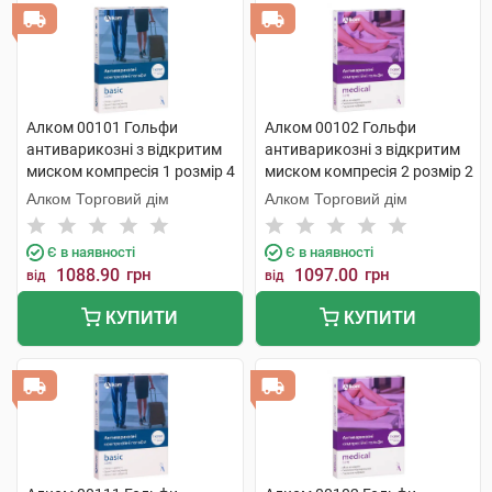
Алком 00101 Гольфи
Алком 00102 Гольфи
антиварикозні з відкритим
антиварикозні з відкритим
миском компресія 1 розмір 4
миском компресія 2 розмір 2
бежевий 1 пара
бежевий 1 пара
Алком Торговий дім
Алком Торговий дім
Є в наявності
Є в наявності
1088.90
грн
1097.00
грн
від
від
КУПИТИ
КУПИТИ