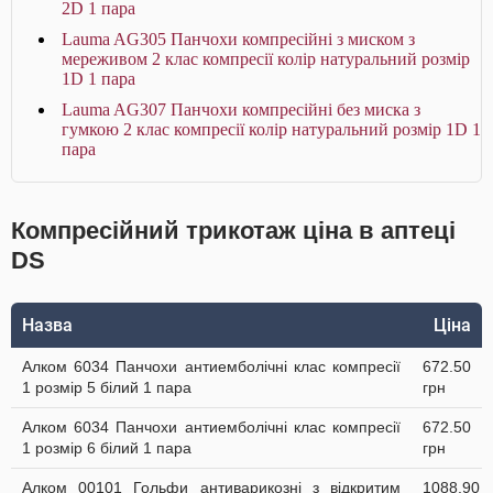
2D 1 пара
Lauma AG305 Панчохи компресійні з миском з
мереживом 2 клас компресії колір натуральний розмір
1D 1 пара
Lauma AG307 Панчохи компресійні без миска з
гумкою 2 клас компресії колір натуральний розмір 1D 1
пара
Компресійний трикотаж ціна в аптеці
DS
Назва
Ціна
Алком 6034 Панчохи антиемболічні клас компресії
672.50
1 розмір 5 білий 1 пара
грн
Алком 6034 Панчохи антиемболічні клас компресії
672.50
1 розмір 6 білий 1 пара
грн
Алком 00101 Гольфи антиварикозні з відкритим
1088.90