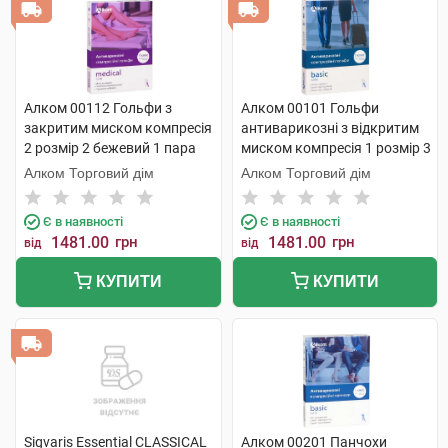
Алком 00112 Гольфи з
Алком 00101 Гольфи
закритим миском компресія
антиварикозні з відкритим
2 розмір 2 бежевий 1 пара
миском компресія 1 розмір 3
бежевий 1 пара
Алком Торговий дім
Алком Торговий дім
Є в наявності
Є в наявності
1481.00
грн
1481.00
грн
від
від
КУПИТИ
КУПИТИ
Sigvaris Essential CLASSICAL
Алком 00201 Панчохи