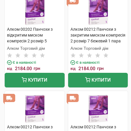
Алком 00202 Панчохи з
Алком 00212 Панчохи з
відкритим миском
закритим миском компресія
компресія 2 розмір 5
2 розмір 7 бежевий 1 пара
бежевий 1 пара
Алком Торговий дім
Алком Торговий дім
Є в наявності
Є в наявності
2184.00
грн
2184.00
грн
від
від
КУПИТИ
КУПИТИ
Алком 00212 Панчохи з
Алком 00212 Панчохи з