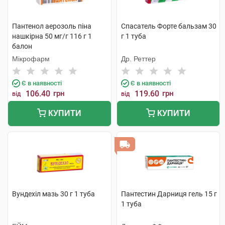
Пантенол аерозоль піна
Спасатель Форте бальзам 30
нашкірна 50 мг/г 116 г 1
г 1 туба
балон
Мікрофарм
Др. Реттер
Є в наявності
Є в наявності
106.40
грн
119.60
грн
від
від
КУПИТИ
КУПИТИ
Вундехіл мазь 30 г 1 туба
Пантестин Дарниця гель 15 г
1 туба