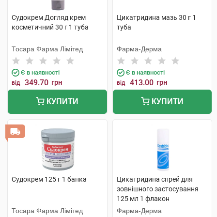
Судокрем Догляд крем
Цикатридина мазь 30 г 1
косметичний 30 г 1 туба
туба
Тосара Фарма Лімітед
Фарма-Дерма
Є в наявності
Є в наявності
349.70
грн
413.00
грн
від
від
КУПИТИ
КУПИТИ
Судокрем 125 г 1 банка
Цикатридина спрей для
зовнішного застосування
125 мл 1 флакон
Тосара Фарма Лімітед
Фарма-Дерма