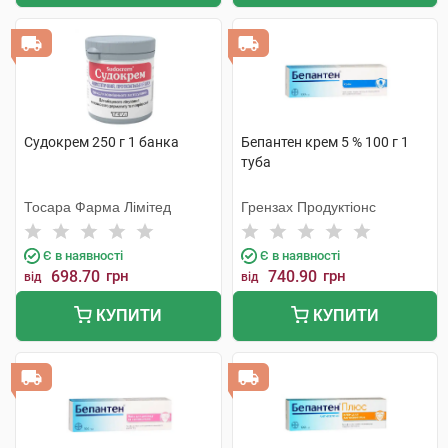
Судокрем 250 г 1 банка
Бепантен крем 5 % 100 г 1
туба
Тосара Фарма Лімітед
Грензах Продуктіонс
Є в наявності
Є в наявності
698.70
грн
740.90
грн
від
від
КУПИТИ
КУПИТИ