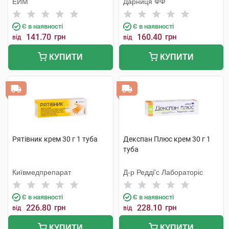
ЕЙМ
Дарниця ФФ
Є в наявності
Є в наявності
141.70
грн
160.40
грн
від
від
КУПИТИ
КУПИТИ
Рятівник крем 30 г 1 туба
Декспан Плюс крем 30 г 1
туба
Київмедпрепарат
Д-р Редді'с Лабораторіс
Є в наявності
Є в наявності
226.80
грн
228.10
грн
від
від
КУПИТИ
КУПИТИ