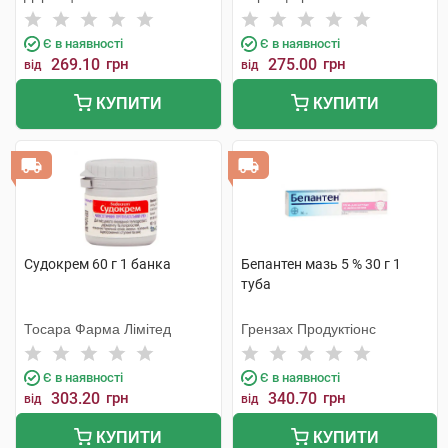
Є в наявності
Є в наявності
269.10
грн
275.00
грн
від
від
КУПИТИ
КУПИТИ
Судокрем 60 г 1 банка
Бепантен мазь 5 % 30 г 1
туба
Тосара Фарма Лімітед
Грензах Продуктіонс
Є в наявності
Є в наявності
303.20
грн
340.70
грн
від
від
КУПИТИ
КУПИТИ