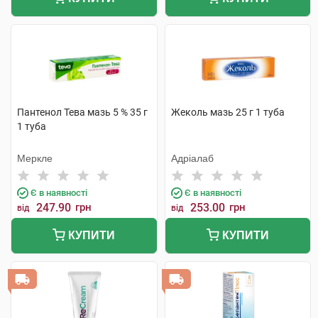
Пантенол Тева мазь 5 % 35 г
Жеколь мазь 25 г 1 туба
1 туба
Меркле
Адріалаб
Є в наявності
Є в наявності
247.90
грн
253.00
грн
від
від
КУПИТИ
КУПИТИ