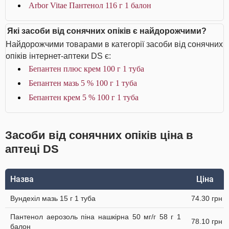
Arbor Vitae Пантенол 116 г 1 балон
Які засоби від сонячних опіків є найдорожчими?
Найдорожчими товарами в категорії засоби від сонячних
опіків інтернет-аптеки DS є:
Бепантен плюс крем 100 г 1 туба
Бепантен мазь 5 % 100 г 1 туба
Бепантен крем 5 % 100 г 1 туба
Засоби від сонячних опіків ціна в
аптеці DS
Назва
Ціна
Вундехіл мазь 15 г 1 туба
74.30 грн
Пантенол аерозоль піна нашкірна 50 мг/г 58 г 1
78.10 грн
балон