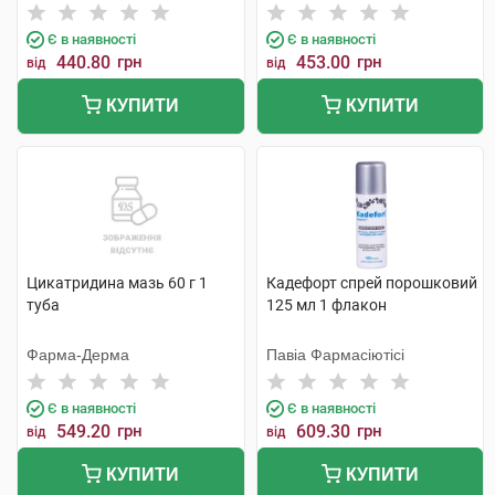
Є в наявності
Є в наявності
440.80
грн
453.00
грн
від
від
КУПИТИ
КУПИТИ
Цикатридина мазь 60 г 1
Кадефорт спрей порошковий
туба
125 мл 1 флакон
Фарма-Дерма
Павіа Фармасіютісі
Є в наявності
Є в наявності
549.20
грн
609.30
грн
від
від
КУПИТИ
КУПИТИ