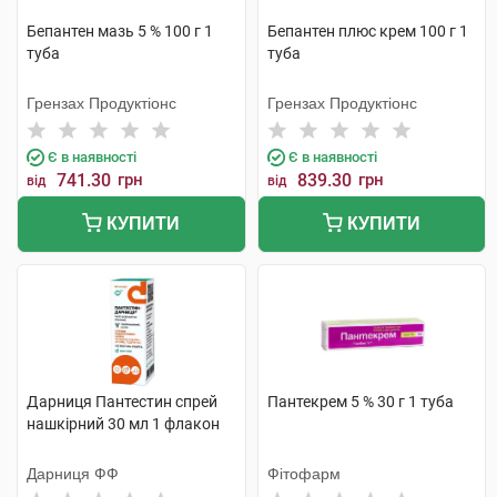
Бепантен мазь 5 % 100 г 1
Бепантен плюс крем 100 г 1
туба
туба
Грензах Продуктіонс
Грензах Продуктіонс
Є в наявності
Є в наявності
741.30
грн
839.30
грн
від
від
КУПИТИ
КУПИТИ
Дарниця Пантестин спрей
Пантекрем 5 % 30 г 1 туба
нашкірний 30 мл 1 флакон
Дарниця ФФ
Фітофарм