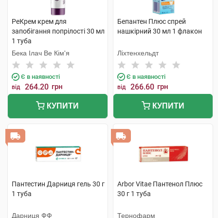
РеКрем крем для
Бепантен Плюс спрей
запобігання попрілості 30 мл
нашкірний 30 мл 1 флакон
1 туба
Бека Ілач Ве Кім'я
Ліхтенхельдт
Є в наявності
Є в наявності
264.20
грн
266.60
грн
від
від
КУПИТИ
КУПИТИ
Пантестин Дарниця гель 30 г
Arbor Vitae Пантенол Плюс
1 туба
30 г 1 туба
Дарниця ФФ
Тернофарм