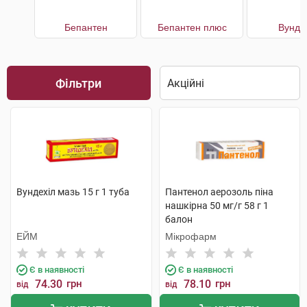
Бепантен
Бепантен плюс
Вунде
Фільтри
Вундехіл мазь 15 г 1 туба
Пантенол аерозоль піна
нашкірна 50 мг/г 58 г 1
балон
ЕЙМ
Мікрофарм
Є в наявності
Є в наявності
74.30
грн
78.10
грн
від
від