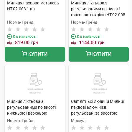
Милиця пахвова металева
Милиця ліктьова з
НТ-02-003 1 шт
регульованими по висоті
нижньою секцією НТ-02-005
1 шт
Норма-Трейд
Норма-Трейд
Є в наявності
Є в наявності
819.00
грн
1144.00
грн
від
від
КУПИТИ
КУПИТИ
Милиця ліктьова з
Світ літньої людини Милиці
регульованими по висоті
пахвові алюмінієві
нижньою і верхньою
регульовані за висотою
секціями НТ-02-008 1 шт
двостійкові з м'якими
Норма-Трейд
Мензул
опорами розмір M
KJT906BM 1 пара