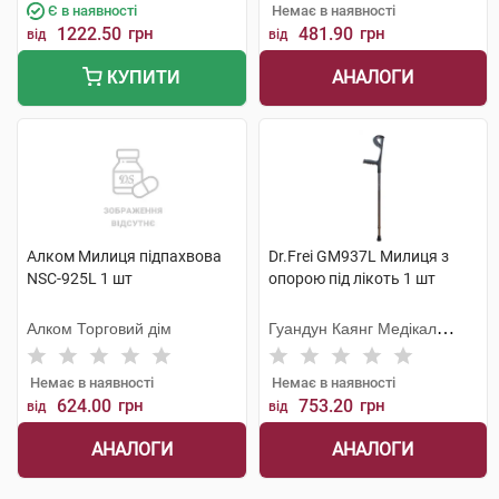
Є в наявності
Немає в наявності
1222.50
грн
481.90
грн
від
від
АНАЛОГИ
КУПИТИ
Алком Милиця підпахвова
Dr.Frei GM937L Милиця з
NSC-925L 1 шт
опорою під лікоть 1 шт
Алком Торговий дім
Гуандун Каянг Медікал
Технолоджі
Немає в наявності
Немає в наявності
624.00
грн
753.20
грн
від
від
АНАЛОГИ
АНАЛОГИ