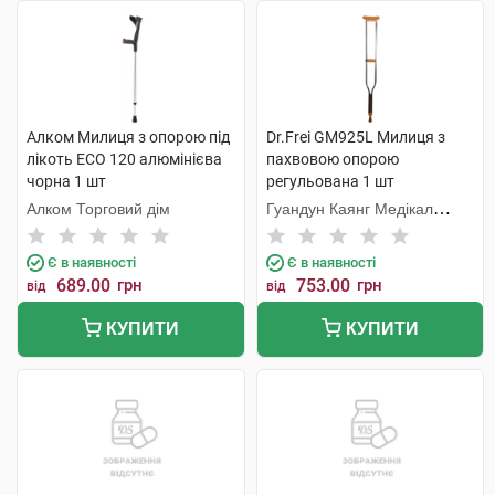
Алком Милиця з опорою під
Dr.Frei GM925L Милиця з
лікоть ECO 120 алюмінієва
пахвовою опорою
чорна 1 шт
регульована 1 шт
Алком Торговий дім
Гуандун Каянг Медікал
Технолоджі
Є в наявності
Є в наявності
689.00
грн
753.00
грн
від
від
КУПИТИ
КУПИТИ