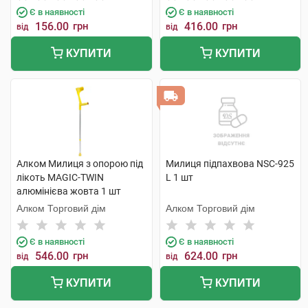
Є в наявності
Є в наявності
156.00
грн
416.00
грн
від
від
КУПИТИ
КУПИТИ
Алком Милиця з опорою під
Милиця підпахвова NSC-925
лікоть MAGIC-TWIN
L 1 шт
алюмінієва жовта 1 шт
Алком Торговий дім
Алком Торговий дім
Є в наявності
Є в наявності
546.00
грн
624.00
грн
від
від
КУПИТИ
КУПИТИ