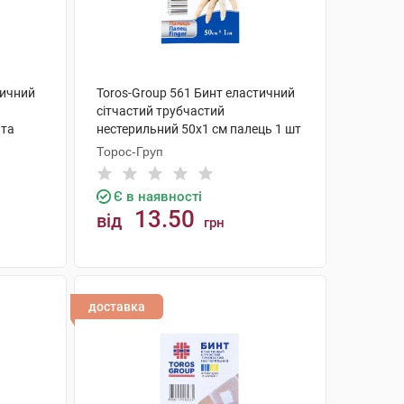
тичний
Toros-Group 561 Бинт еластичний
сітчастий трубчастий
 та
нестерильний 50х1 см палець 1 шт
Торос-Груп
Є в наявності
13.50
від
грн
КУПИТИ
доставка