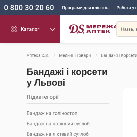
0 800 30 20 60
Програми для клієнтів
Робота у 
Каталог
Аптека D.S.
Медичні Товари
Бандажі І Корсет
Бандажі і корсети
у Львові
Підкатегорії
Бандаж на голіностоп
Бандаж на колінний суглоб
Бандаж на ліктевий суглоб