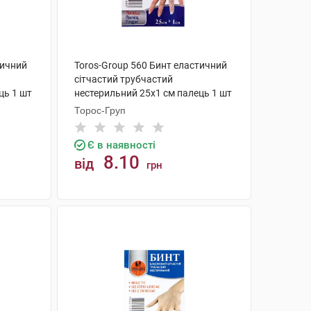
тичний
Toros-Group 560 Бинт еластичний
сітчастий трубчастий
ць 1 шт
нестерильний 25х1 см палець 1 шт
Торос-Груп
Є в наявності
8.10
від
грн
КУПИТИ