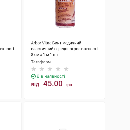
Arbor Vitae Бинт медичний
яжності
еластичний середньої розтяжності
8 см х 1 м 1 шт
Тетафарм
Є в наявності
45.00
від
грн
КУПИТИ