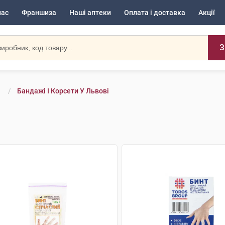
нас
Франшиза
Наші аптеки
Оплата і доставка
Акції
З
и
Бандажі І Корсети У Львові