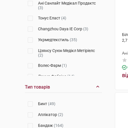
4011
(3)
Ані Санлайт Медікал Продактс
(3)
301
(5)
Тонус Еласт
(4)
7011
(2)
Changzhou Daya IE Corp
(3)
9902
(2)
Біл
Укрмедтекстиль
(35)
2,7
8502
(1)
Цзянсу Суюн Медікл Метіріелс
Ан
1002
(1)
(2)
9905
Волес-Фарм
(2)
(1)
ві
1001
Лаума Фабрікс
(2)
(14)
Тип товарів
7036
НордеПласт
(1)
(4)
513
Китай
(1)
(2)
Бинт
(49)
3004K
Техномедика
(1)
(29)
Аплікатор
(2)
3071
ТОВ Лієпайської спеціальної
(1)
економічної зони Лаума
Бандаж
(164)