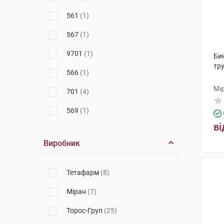
561
(1)
567
(1)
9701
(1)
Би
тру
566
(1)
Мі
701
(4)
569
(1)
ві
901
(2)
Виробник
570
(1)
Модель 2
(8)
Тетафарм
(8)
Модель 3
(2)
Міран
(7)
201
(2)
Торос-Груп
(25)