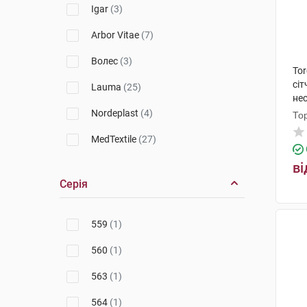
Igar
(3)
Arbor Vitae
(7)
Волес
(3)
To
сі
Lauma
(25)
не
го
Nordeplast
(4)
То
MedTextile
(27)
2B
(5)
ві
Серія
Алком
(147)
Vitaly
(1)
559
(1)
560
(1)
563
(1)
564
(1)