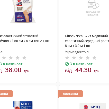
нт еластичний сітчастий
Білосніжка Бинт медичний
бчастий 50 см х 5 см тип 2 1 шт
еластичний середньої розт
8 см х 3,0 м 1 шт
ран
Укрмедтекстиль
Є в наявності
Є в наявності
38.00
44.30
д
від
грн
грн
КУПИТИ
КУПИТИ
тавка
доставка