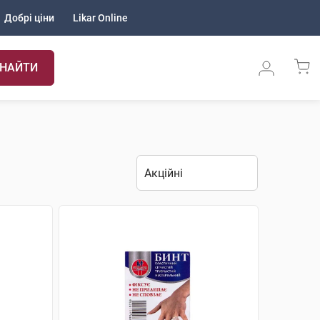
Добрі ціни
Likar Online
НАЙТИ