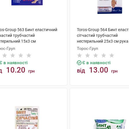
ros-Group 563 Бинт еластичний
Toros-Group 564 Бинт елас
тчастий трубчастий
сітчастий трубчастий
стерильний 15х3 см
нестерильний 25х3 см рука
мілкоступневий 1 шт
лікоть 1 шт
рос-Груп
Торос-Груп
Є в наявності
Є в наявності
10.20
13.00
д
від
грн
грн
КУПИТИ
КУПИТИ