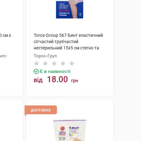
0 см х
Toros-Group 567 Бинт еластичний
сітчастий трубчастий
нестерильний 15х5 см стегно та
голова 1 шт
ктс
Торос-Груп
Є в наявності
18.00
від
грн
КУПИТИ
доставка