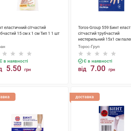
нт еластичний сітчастий
Toros-Group 559 Бинт елас
бчастий 15 см x 1 см Тип 1 1 шт
сітчастий трубчастий
нестерильний 15х1 см пале
ран
Торос-Груп
Є в наявності
Є в наявності
5.50
7.00
д
від
грн
грн
КУПИТИ
КУПИТИ
тавка
доставка