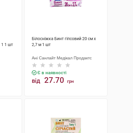
Білосніжка Бинт гіпсовий 20 см х
 1 1 шт
2,7 м 1 шт
Ані Санлайт Медікал Продактс
Є в наявності
27.70
від
грн
КУПИТИ