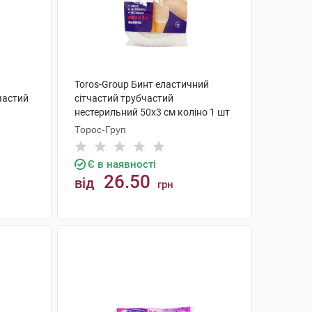
Toros-Group Бинт еластичний
частий
сітчастий трубчастий
нестерильний 50х3 см коліно 1 шт
Торос-Груп
Є в наявності
26.50
від
грн
КУПИТИ