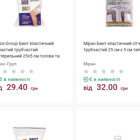
ros-Group Бинт еластичний
Міран Бинт еластичний сіт
тчастий трубчастий
трубчастий 25 см х 5 см тип
стерильний 25х5 см голова та
гно 1 шт
рос-Груп
Міран
Є в наявності
Є в наявності
29.40
32.00
д
від
грн
грн
КУПИТИ
КУПИТИ