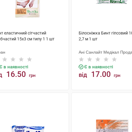
нт еластичний сітчастий
Білосніжка Бинт гіпсовий 1
бчастий 15х3 см типу 1 1 шт
2,7 м 1 шт
ран
Ані Санлайт Медікал Прода
Є в наявності
Є в наявності
16.50
17.00
д
від
грн
грн
КУПИТИ
КУПИТИ