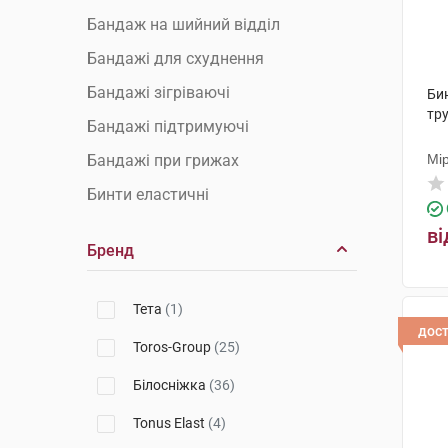
Бандаж на шийний відділ
Бандажі для схуднення
Бандажі зігріваючі
Би
тру
Бандажі підтримуючі
Бандажі при грижах
Мі
Бинти еластичні
Гіпс пластиковий
ві
Бренд
Грудні корсети та бандажі
Післяопераційні бандажі
Тета
(1)
Післяпологові бандажі
дос
Toros-Group
(25)
Плечові бандажі
Білосніжка
(36)
Променевозап'ястні бандажі
Tonus Elast
(4)