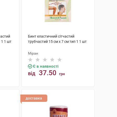
частий
Бинт еластичний сітчастий
 1 1 шт
трубчастий 15 см х 7 см тип 1 1 шт
Міран
Є в наявності
37.50
від
грн
КУПИТИ
доставка