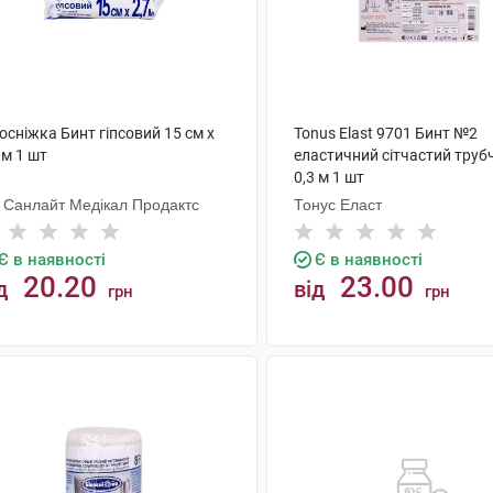
осніжка Бинт гіпсовий 15 см х
Tonus Elast 9701 Бинт №2
 м 1 шт
еластичний сітчастий труб
0,3 м 1 шт
і Санлайт Медікал Продактс
Тонус Еласт
Є в наявності
Є в наявності
20.20
23.00
д
від
грн
грн
КУПИТИ
КУПИТИ