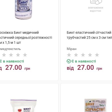
лосніжка Бинт медичний
Бинт еластичний сітчастий
астичний середньої розтяжності
трубчастий 25 см х 3 см тип
м х 1,5 м 1 шт
рмедтекстиль
Міран
Є в наявності
Є в наявності
27.00
27.00
д
від
грн
грн
КУПИТИ
КУПИТИ