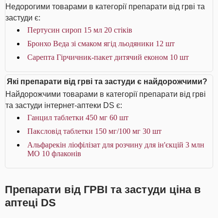
Недорогими товарами в категорії препарати від грві та
застуди є:
Пертусин сироп 15 мл 20 стіків
Бронхо Веда зі смаком ягід льодяники 12 шт
Сарепта Гірчичник-пакет дитячий економ 10 шт
Які препарати від грві та застуди є найдорожчими?
Найдорожчими товарами в категорії препарати від грві
та застуди інтернет-аптеки DS є:
Ганцил таблетки 450 мг 60 шт
Паксловід таблетки 150 мг/100 мг 30 шт
Альфарекін ліофілізат для розчину для ін'єкцій 3 млн
МО 10 флаконів
Препарати від ГРВІ та застуди ціна в
аптеці DS