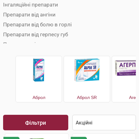
Інгаляційні препарати
Препарати від ангіни
Препарати від болю в горлі
Препарати від герпесу губ
Препарати від застуди
Препарати від кашлю
Препарати від нежитю
Препарати від температури
Противірусні препарати
Чай від застуди
Аброл
Аброл SR
Агер
Фільтри