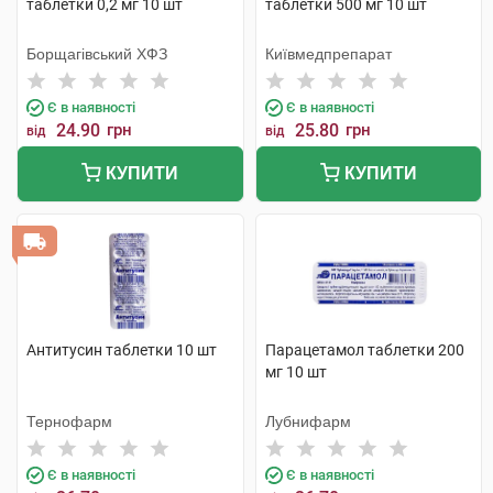
таблетки 0,2 мг 10 шт
таблетки 500 мг 10 шт
Борщагівський ХФЗ
Київмедпрепарат
Є в наявності
Є в наявності
24.90
грн
25.80
грн
від
від
КУПИТИ
КУПИТИ
Антитусин таблетки 10 шт
Парацетамол таблетки 200
мг 10 шт
Тернофарм
Лубнифарм
Є в наявності
Є в наявності