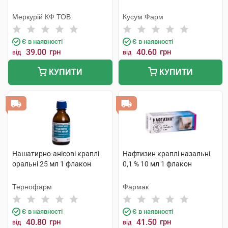
Меркурій КФ ТОВ
Кусум Фарм
Є в наявності
Є в наявності
39.00
грн
40.60
грн
від
від
КУПИТИ
КУПИТИ
Нашатирно-анісові краплі
Нафтизин краплі назальні
оральні 25 мл 1 флакон
0,1 % 10 мл 1 флакон
Тернофарм
Фармак
Є в наявності
Є в наявності
40.80
грн
41.50
грн
від
від