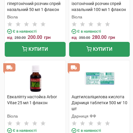
гіпертонічний розчин спрей
ізотонічний розчин спрей
назальний 50 мл 1 флакон
назальний 100 мл 1 флакон
Віола
Віола
Є в наявності
Є в наявності
200.00
280.00
грн
грн
від
250.00
від
350.00
КУПИТИ
КУПИТИ
Евкаліпту настойка Arbor
Ацетилсаліцилова кислота
Vitae 25 мл 1 флакон
Дарниця таблетки 500 мг 10
шт
Віола
Дарниця ФФ
Є в наявності
Є в наявності