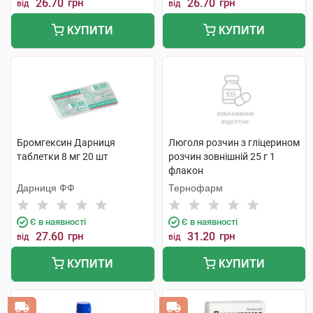
26.70
грн
26.70
грн
від
від
КУПИТИ
КУПИТИ
Бромгексин Дарниця
Люголя розчин з гліцерином
таблетки 8 мг 20 шт
розчин зовнішній 25 г 1
флакон
Дарниця ФФ
Тернофарм
Є в наявності
Є в наявності
27.60
грн
31.20
грн
від
від
КУПИТИ
КУПИТИ