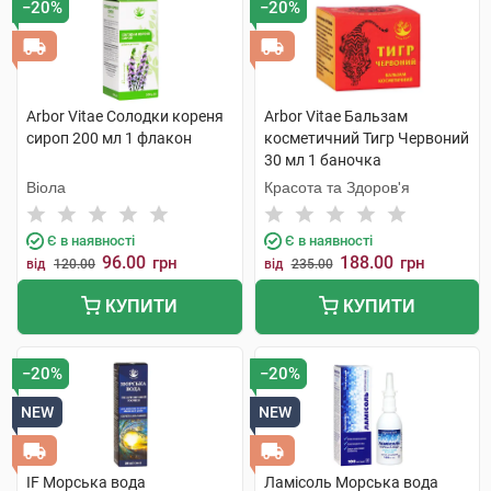
−20%
−20%
Arbor Vitae Солодки кореня
Arbor Vitae Бальзам
сироп 200 мл 1 флакон
косметичний Тигр Червоний
30 мл 1 баночка
Віола
Красота та Здоров'я
Є в наявності
Є в наявності
96.00
188.00
грн
грн
від
120.00
від
235.00
КУПИТИ
КУПИТИ
−20%
−20%
NEW
NEW
IF Морська вода
Ламісоль Морська вода