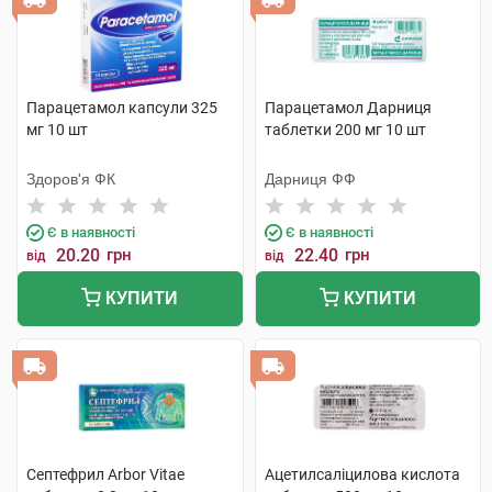
Парацетамол капсули 325
Парацетамол Дарниця
мг 10 шт
таблетки 200 мг 10 шт
Здоров'я ФК
Дарниця ФФ
Є в наявності
Є в наявності
20.20
грн
22.40
грн
від
від
КУПИТИ
КУПИТИ
Септефрил Arbor Vitae
Ацетилсаліцилова кислота