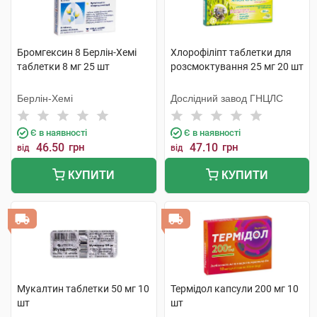
Бромгексин 8 Берлін-Хемі
Хлорофіліпт таблетки для
таблетки 8 мг 25 шт
розсмоктування 25 мг 20 шт
Берлін-Хемі
Дослідний завод ГНЦЛС
Є в наявності
Є в наявності
46.50
грн
47.10
грн
від
від
КУПИТИ
КУПИТИ
Мукалтин таблетки 50 мг 10
Термідол капсули 200 мг 10
шт
шт