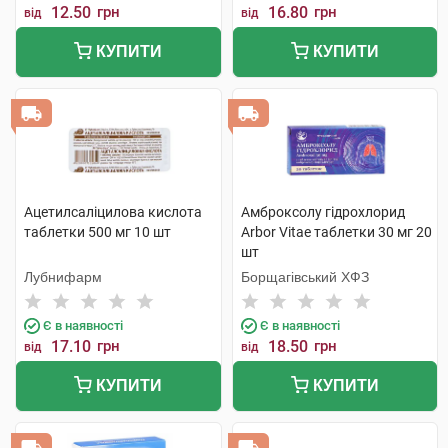
12.50
грн
16.80
грн
від
від
КУПИТИ
КУПИТИ
Ацетилсаліцилова кислота
Амброксолу гідрохлорид
таблетки 500 мг 10 шт
Arbor Vitae таблетки 30 мг 20
шт
Лубнифарм
Борщагівський ХФЗ
Є в наявності
Є в наявності
17.10
грн
18.50
грн
від
від
КУПИТИ
КУПИТИ