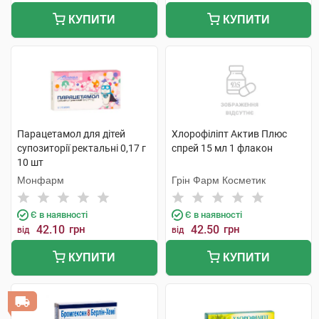
КУПИТИ
КУПИТИ
Парацетамол для дітей
Хлорофіліпт Актив Плюс
супозиторії ректальні 0,17 г
спрей 15 мл 1 флакон
10 шт
Монфарм
Грін Фарм Косметик
Є в наявності
Є в наявності
42.10
грн
42.50
грн
від
від
КУПИТИ
КУПИТИ