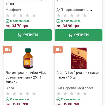
10 шт
Монфарм
ДКП Фармацевтична
фабрика
Є в наявності
Є в наявності
34.70
грн
34.90
грн
від
від
КУПИТИ
КУПИТИ
Люголя розчин Arbor Vitae
Arbor Vitae Гірчичник-пакет
розчин зовнішній 25 г 1
пакети 10 шт
флакон
Віола
Ауп Сарепта-Медіпласт
Є в наявності
Є в наявності
35.00
грн
35.00
грн
від
від