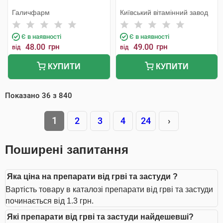
Галичфарм
Київський вітамінний завод
Є в наявності
Є в наявності
48.00
грн
49.00
грн
від
від
КУПИТИ
КУПИТИ
Показано
36
з
840
1
2
3
4
24
›
Поширені запитання
Яка ціна на препарати від грві та застуди ?
Вартість товару в каталозі препарати від грві та застуди
починається від 1.3 грн.
Які препарати від грві та застуди найдешевші?