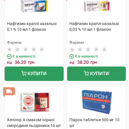
Нафтизин краплі назальні
Нафтизин краплі назальні
0,1 % 10 мл 1 флакон
0,05 % 10 мл 1 флакон
Фармак
Фармак
Є в наявності
Є в наявності
36.20
грн
38.20
грн
від
від
КУПИТИ
КУПИТИ
Хепілор зі смаком чорної
Піарон таблетки 500 мг 10
смородини льодяники 16 шт
шт