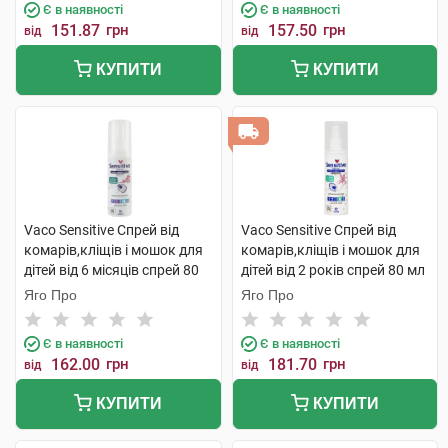
Є в наявності
Є в наявності
151.87
грн
157.50
грн
від
від
КУПИТИ
КУПИТИ
Vaco Sensitive Спрей від
Vaco Sensitive Спрей від
комарів,кліщів і мошок для
комарів,кліщів і мошок для
дітей від 6 місяців спрей 80
дітей від 2 років спрей 80 мл
мл 1 флакон
1 флакон
Яго Про
Яго Про
Є в наявності
Є в наявності
162.00
грн
181.70
грн
від
від
КУПИТИ
КУПИТИ