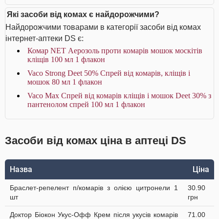
Які засоби від комах є найдорожчими?
Найдорожчими товарами в категорії засоби від комах
інтернет-аптеки DS є:
Комар NET Аерозоль проти комарів мошок москітів
кліщів 100 мл 1 флакон
Vaco Strong Deet 50% Спрей від комарів, кліщів і
мошок 80 мл 1 флакон
Vaco Max Спрей від комарів кліщів і мошок Deet 30% з
пантенолом спрей 100 мл 1 флакон
Засоби від комах ціна в аптеці DS
Назва
Ціна
Браслет-репелент п/комарів з олією цитронели 1
30.90
шт
грн
Доктор Біокон Укус-Офф Крем після укусів комарів
71.00