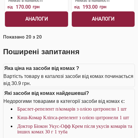
Немає в наявності
Немає в наявності
170.00
грн
193.00
грн
від
від
АНАЛОГИ
АНАЛОГИ
Показано
20
з
20
Поширені запитання
Яка ціна на засоби від комах ?
Вартість товару в каталозі засоби від комах починається
від 30.9 грн.
Які засоби від комах найдешевші?
Недорогими товарами в категорії засоби від комах є:
Браслет-репелент п/комарів з олією цитронели 1 шт
Киш-Комар Кліпса-репелент з олією цитронели 1 шт
Доктор Біокон Укус-Офф Крем після укусів комарів та
інших комах 30 г 1 туба