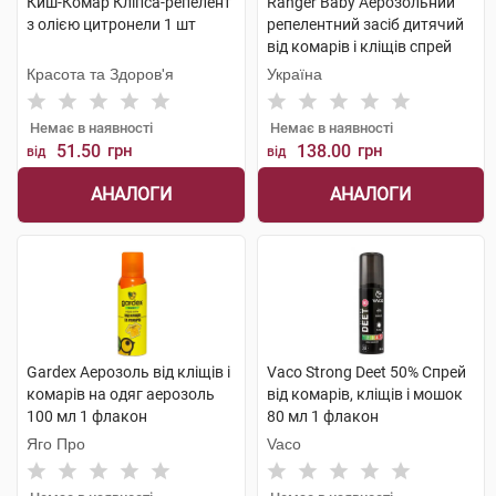
Киш-Комар Кліпса-репелент
Ranger Baby Аерозольний
з олією цитронели 1 шт
репелентний засіб дитячий
від комарів і кліщів спрей
150 мл 1 флакон
Красота та Здоров'я
Україна
Немає в наявності
Немає в наявності
51.50
грн
138.00
грн
від
від
АНАЛОГИ
АНАЛОГИ
Gardex Аерозоль від кліщів і
Vaco Strong Deet 50% Спрей
комарів на одяг аерозоль
від комарів, кліщів і мошок
100 мл 1 флакон
80 мл 1 флакон
Яго Про
Vaco