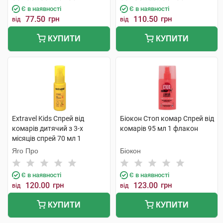
Є в наявності
Є в наявності
77.50
грн
110.50
грн
від
від
КУПИТИ
КУПИТИ
Extravel Kids Спрей від
Біокон Стоп комар Спрей від
комарів дитячий з 3-х
комарів 95 мл 1 флакон
місяців спрей 70 мл 1
флакон
Яго Про
Біокон
Є в наявності
Є в наявності
120.00
грн
123.00
грн
від
від
КУПИТИ
КУПИТИ