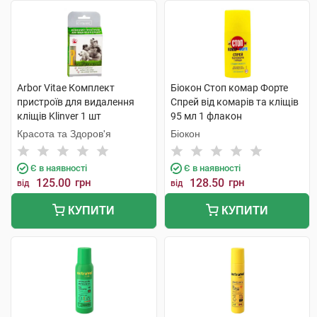
Arbor Vitae Комплект
Біокон Стоп комар Форте
пристроїв для видалення
Спрей від комарів та кліщів
кліщів Klinver 1 шт
95 мл 1 флакон
Красота та Здоров'я
Біокон
Є в наявності
Є в наявності
125.00
грн
128.50
грн
від
від
КУПИТИ
КУПИТИ