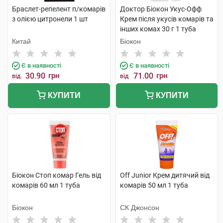
Браслет-репелент п/комарів
Доктор Біокон Укус-Офф
з олією цитронели 1 шт
Крем після укусів комарів та
інших комах 30 г 1 туба
Китай
Біокон
Є в наявності
Є в наявності
30.90
грн
71.00
грн
від
від
КУПИТИ
КУПИТИ
Біокон Стоп комар Гель від
Off Junior Крем дитячий від
комарів 60 мл 1 туба
комарів 50 мл 1 туба
Біокон
СК Джонсон