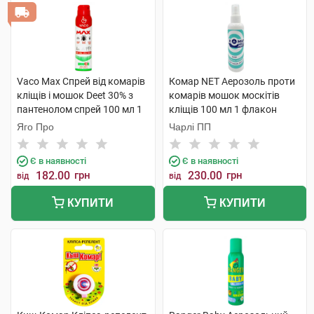
Vaco Max Спрей від комарів
Комар NET Аерозоль проти
кліщів і мошок Deet 30% з
комарів мошок москітів
пантенолом спрей 100 мл 1
кліщів 100 мл 1 флакон
флакон
Яго Про
Чарлі ПП
Є в наявності
Є в наявності
182.00
грн
230.00
грн
від
від
КУПИТИ
КУПИТИ