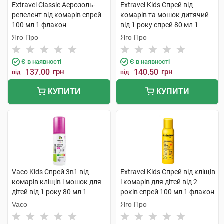
Extravel Classic Аерозоль-
Extravel Kids Спрей від
репелент від комарів спрей
комарів та мошок дитячий
100 мл 1 флакон
від 1 року спрей 80 мл 1
флакон
Яго Про
Яго Про
Є в наявності
Є в наявності
137.00
грн
140.50
грн
від
від
КУПИТИ
КУПИТИ
Vaco Kids Cпрей 3в1 від
Extravel Kids Спрей від кліщів
комарів кліщів і мошок для
і комарів для дітей від 2
дітей від 1 року 80 мл 1
років спрей 100 мл 1 флакон
балон
Vaco
Яго Про