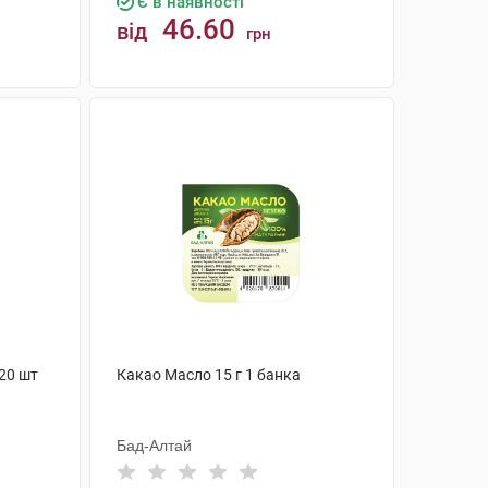
Є в наявності
46.60
від
грн
КУПИТИ
20 шт
Какао Масло 15 г 1 банка
Бад-Алтай