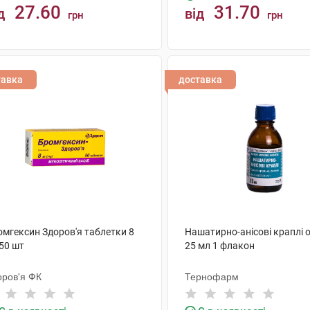
27.60
31.70
д
від
грн
грн
КУПИТИ
КУПИТИ
тавка
доставка
омгексин Здоров'я таблетки 8
Нашатирно-анісові краплі 
50 шт
25 мл 1 флакон
оров'я ФК
Тернофарм