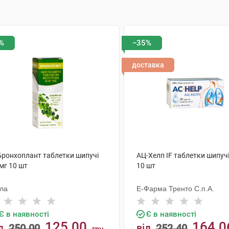
%
−35%
доставка
 Бронхоплант таблетки шипучі
АЦ-Хелп IF таблетки шипучі
мг 10 шт
10 шт
ола
Е-Фарма Тренто С.п.А.
Є в наявності
Є в наявності
125.00
164.0
д
250.00
від
252.40