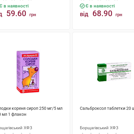
Є в наявності
Є в наявності
59.60
68.90
д
від
грн
грн
КУПИТИ
КУПИТИ
лодки кореня сироп 250 мг/5 мл
Сальброксол таблетки 20 
0 мл 1 флакон
рщагівський ХФЗ
Борщагівський ХФЗ