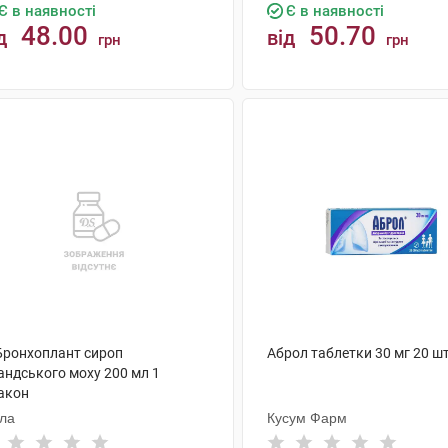
Є в наявності
Є в наявності
48.00
50.70
д
від
грн
грн
КУПИТИ
КУПИТИ
 Бронхоплант сироп
Аброл таблетки 30 мг 20 ш
андського моху 200 мл 1
акон
ола
Кусум Фарм