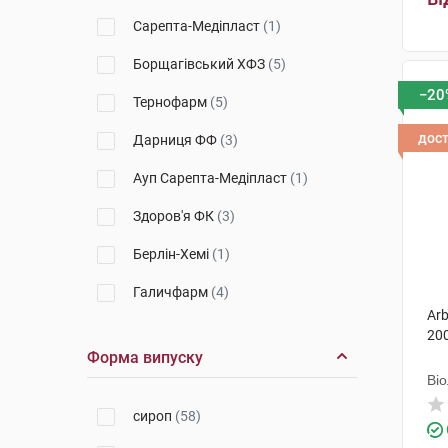
Сарепта-Медіпласт
(1)
Борщагівський ХФЗ
(5)
−20
Тернофарм
(5)
дос
Дарниця ФФ
(3)
Ауп Сарепта-Медіпласт
(1)
Здоров'я ФК
(3)
Берлін-Хемі
(1)
Галичфарм
(4)
Arb
Київмедпрепарат
(3)
20
Форма випуску
Бад-Алтай
(2)
Ві
Кусум Фарм
(1)
сироп
(58)
Екомед
(1)