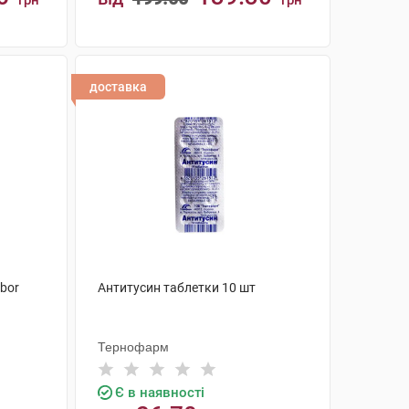
грн
грн
КУПИТИ
доставка
bor
Антитусин таблетки 10 шт
Тернофарм
Є в наявності