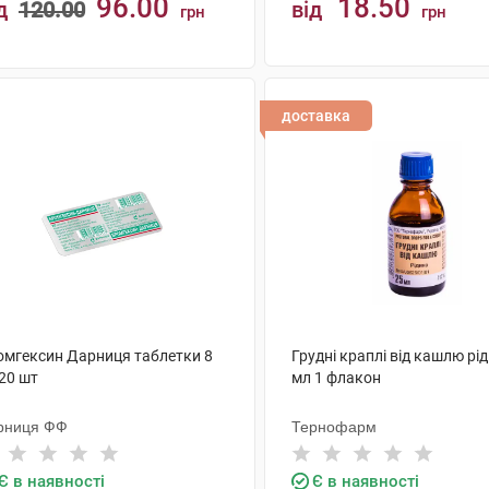
96.00
18.50
д
120.00
від
грн
грн
КУПИТИ
КУПИТИ
доставка
омгексин Дарниця таблетки 8
Грудні краплі від кашлю рі
20 шт
мл 1 флакон
рниця ФФ
Тернофарм
Є в наявності
Є в наявності