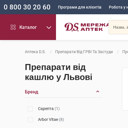
0 800 30 20 60
Програми для клієнтів
Робота у 
Каталог
Аптека D.S.
Препарати Від ГРВІ Та Застуди
Пр
Препарати від
кашлю у Львові
Бренд
Сарепта
(1)
Arbor Vitae
(8)