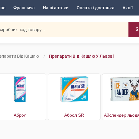
нас
Франшиза
Наші аптеки
Оплата і доставка
Акції
З
епарати Від Кашлю
Препарати Від Кашлю У Львові
Аброл
Аброл SR