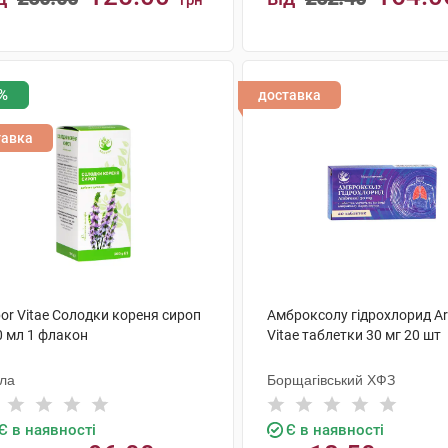
грн
КУПИТИ
КУПИТИ
%
доставка
тавка
or Vitae Солодки кореня сироп
Амброксолу гідрохлорид Ar
0 мл 1 флакон
Vitae таблетки 30 мг 20 шт
ола
Борщагівський ХФЗ
Є в наявності
Є в наявності