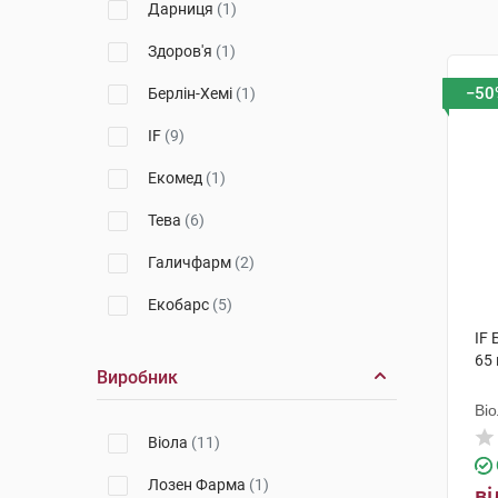
Дарниця
(1)
Здоров'я
(1)
−50
Берлін-Хемі
(1)
IF
(9)
Екомед
(1)
Тева
(6)
Галичфарм
(2)
Екобарс
(5)
IF
Екстратерм
(6)
65 
Виробник
Dr.Oil
(1)
Ві
Хеель
(1)
Віола
(11)
Лозен Фарма
(1)
ві