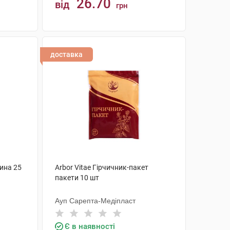
26.70
від
грн
КУПИТИ
доставка
дина 25
Arbor Vitae Гірчичник-пакет
пакети 10 шт
Ауп Сарепта-Медіпласт
Є в наявності