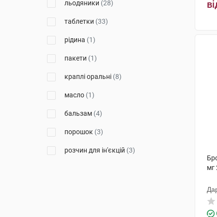
ві
льодяники
(28)
Георг Біосистеми
(2)
таблетки
(33)
Меркле
(3)
рідина
(1)
Анса Гербc енд Фудс
(3)
пакети
(1)
Ніко
(1)
краплі оральні
(8)
Фітопродукт НВЛ
(2)
масло
(1)
Гледфарм ЛТД
(4)
бальзам
(4)
Корпорація Бібіка
(1)
порошок
(3)
Дельфарм Реймс
(3)
розчин для ін'єкцій
(3)
Бр
Тева Чех Індастріз
(3)
мг 
таблетки жувальні
(3)
Сава Хелскеа
(7)
таблетки для розсмоктування
Да
(3)
Др. Тайсс Натурварен
(10)
мазь
(3)