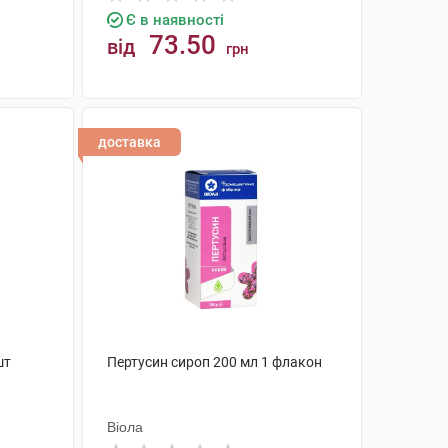
Є в наявності
73.50
від
грн
КУПИТИ
доставка
шт
Пертусин сироп 200 мл 1 флакон
Віола