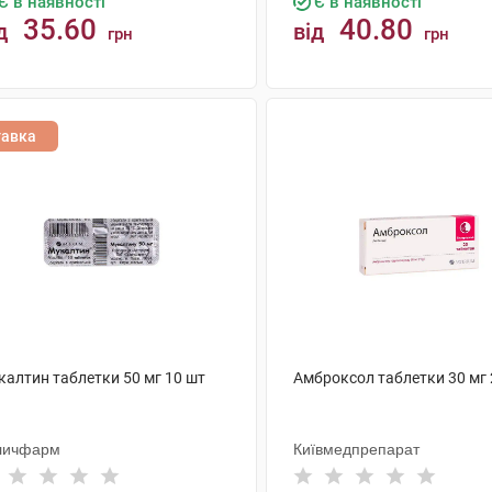
Є в наявності
Є в наявності
35.60
40.80
д
від
грн
грн
КУПИТИ
КУПИТИ
тавка
калтин таблетки 50 мг 10 шт
Амброксол таблетки 30 мг 
личфарм
Київмедпрепарат