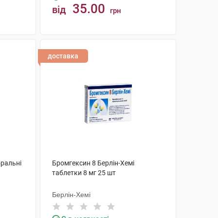
35.00
від
грн
КУПИТИ
доставка
оральні
Бромгексин 8 Берлін-Хемі
таблетки 8 мг 25 шт
Берлін-Хемі