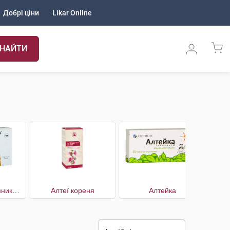
Добрі ціни
Likar Online
НАЙТИ
Айслендер льодяники для горла
Алтеї кореня
Алтейка