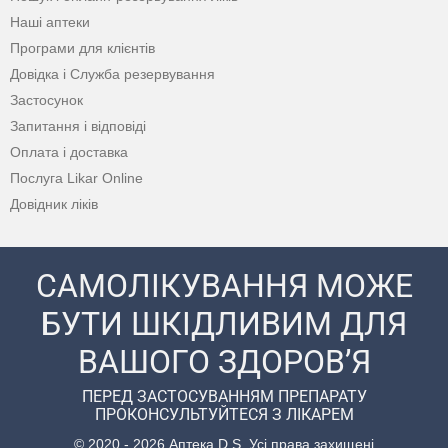
Наші аптеки
Програми для клієнтів
Довідка і Служба резервування
Застосунок
Запитання і відповіді
Оплата і доставка
Послуга Likar Online
Довідник ліків
САМОЛІКУВАННЯ МОЖЕ
БУТИ ШКІДЛИВИМ ДЛЯ
ВАШОГО ЗДОРОВ’Я
ПЕРЕД ЗАСТОСУВАННЯМ ПРЕПАРАТУ
ПРОКОНСУЛЬТУЙТЕСЯ З ЛІКАРЕМ
© 2020 - 2026 Аптека D.S. Усі права захищені