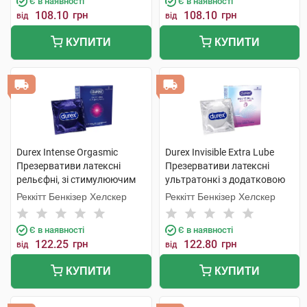
Є в наявності
Є в наявності
108.10
грн
108.10
грн
від
від
КУПИТИ
КУПИТИ
Durex Intense Orgasmic
Durex Invisible Extra Lube
Презервативи латексні
Презервативи латексні
рельєфні, зі стимулюючим
ультратонкі з додатковою
гелем-змазкою 3 шт
змазкою 3 шт
Реккітт Бенкізер Хелскер
Реккітт Бенкізер Хелскер
Є в наявності
Є в наявності
122.25
грн
122.80
грн
від
від
КУПИТИ
КУПИТИ