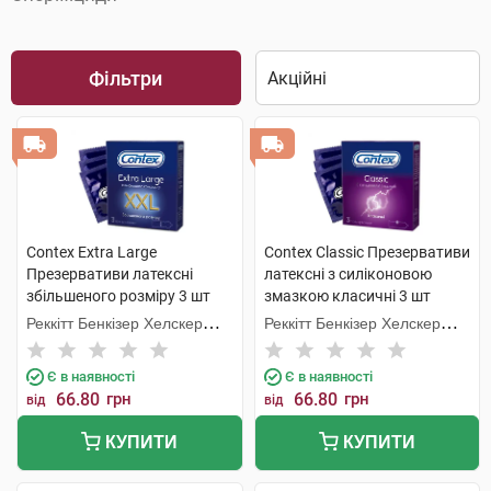
Фільтри
Contex Extra Large
Contex Classic Презервативи
Презервативи латексні
латексні з силіконовою
збільшеного розміру 3 шт
змазкою класичні 3 шт
Реккітт Бенкізер Хелскер
Реккітт Бенкізер Хелскер
Мануфектурінг
Мануфектурінг
Є в наявності
Є в наявності
66.80
грн
66.80
грн
від
від
КУПИТИ
КУПИТИ