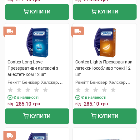
КУПИТИ
КУПИТИ
Contex Long Love
Contex Lights Презервативи
Презервативи латексні з
латексні особливо тонкі 12
анестетиком 12 шт
шт
Реккітт Бенкізер Хелскер
Реккітт Бенкізер Хелскер
Мануфектурінг
Мануфектурінг
Є в наявності
Є в наявності
285.10
грн
285.10
грн
від
від
КУПИТИ
КУПИТИ