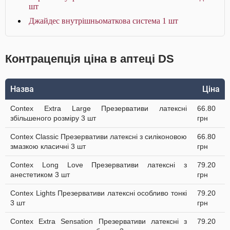
шт
Джайдес внутрішньоматкова система 1 шт
Контрацепція ціна в аптеці DS
Назва
Ціна
Contex Extra Large Презервативи латексні
66.80
збільшеного розміру 3 шт
грн
Contex Classic Презервативи латексні з силіконовою
66.80
змазкою класичні 3 шт
грн
Contex Long Love Презервативи латексні з
79.20
анестетиком 3 шт
грн
Contex Lights Презервативи латексні особливо тонкі
79.20
3 шт
грн
Contex Extra Sensation Презервативи латексні з
79.20