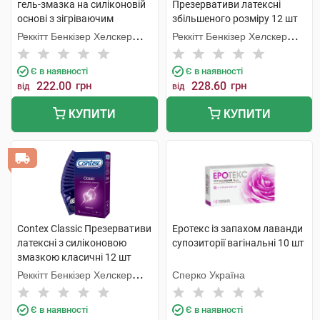
гель-змазка на силіконовій
Презервативи латексні
основі з зігріваючим
збільшеного розміру 12 шт
ефектом 50 мл 1 флакон
Реккітт Бенкізер Хелскер
Реккітт Бенкізер Хелскер
Мануфектурінг
Мануфектурінг
Є в наявності
Є в наявності
222.00
грн
228.60
грн
від
від
КУПИТИ
КУПИТИ
Contex Classic Презервативи
Еротекс із запахом лаванди
латексні з силіконовою
супозиторії вагінальні 10 шт
змазкою класичні 12 шт
Реккітт Бенкізер Хелскер
Сперко Україна
Мануфектурінг
Є в наявності
Є в наявності