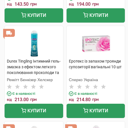
143.50
грн
194.00
грн
від
від
КУПИТИ
КУПИТИ
Durex Tingling Інтимний гель-
Еротекс із запахом троянди
змазка з ефектом легкого
супозиторії вагінальні 10 шт
поколювання прохолоди та
зігрівання 50 мл 1 туба
Реккітт Бенкізер Хелскер
Сперко Україна
Є в наявності
Є в наявності
213.00
грн
214.80
грн
від
від
КУПИТИ
КУПИТИ