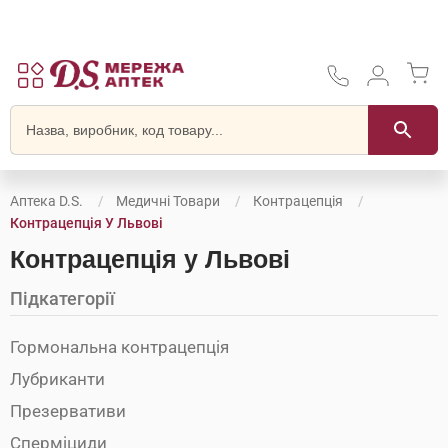
Аптека D.S.
Медичні Товари
Контрацепція
Контрацепція У Львові
Контрацепція у Львові
Підкатегорії
Гормональна контрацепція
Лубриканти
Презервативи
Сперміциди