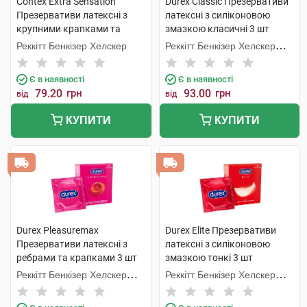
Contex Extra Sensation
Durex Classic Презервативи
Презервативи латексні з
латексні з силіконовою
крупними крапками та
змазкою класичні 3 шт
ребрами 3 шт
Реккітт Бенкізер Хелскер
Реккітт Бенкізер Хелскер
Мануфектурінг
Є в наявності
Є в наявності
79.20
грн
93.00
грн
від
від
КУПИТИ
КУПИТИ
Durex Pleasuremax
Durex Elite Презервативи
Презервативи латексні з
латексні з силіконовою
ребрами та крапками 3 шт
змазкою тонкі 3 шт
Реккітт Бенкізер Хелскер
Реккітт Бенкізер Хелскер
Мануфектурінг
Мануфектурінг