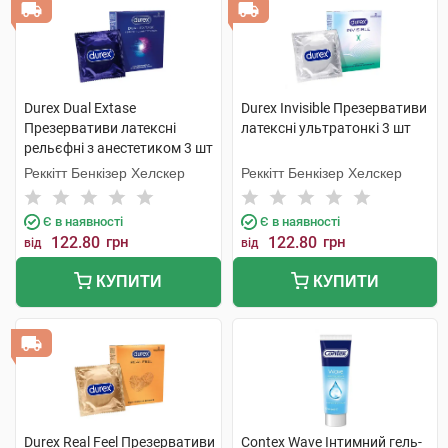
Durex Dual Extase
Durex Invisible Презервативи
Презервативи латексні
латексні ультратонкі 3 шт
рельєфні з анестетиком 3 шт
Реккітт Бенкізер Хелскер
Реккітт Бенкізер Хелскер
Є в наявності
Є в наявності
122.80
грн
122.80
грн
від
від
КУПИТИ
КУПИТИ
Durex Real Feel Презервативи
Contex Wave Інтимний гель-