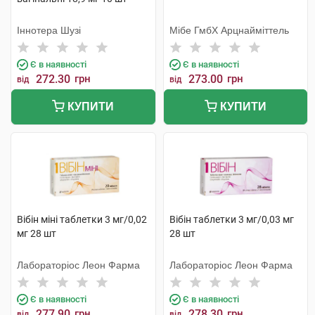
Іннотера Шузі
Мібе ГмбХ Арцнайміттель
Є в наявності
Є в наявності
272.30
грн
273.00
грн
від
від
КУПИТИ
КУПИТИ
Вібін міні таблетки 3 мг/0,02
Вібін таблетки 3 мг/0,03 мг
мг 28 шт
28 шт
Лабораторіос Леон Фарма
Лабораторіос Леон Фарма
Є в наявності
Є в наявності
277.90
грн
278.30
грн
від
від