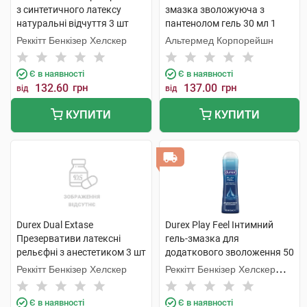
з синтетичного латексу
змазка зволожуюча з
натуральні відчуття 3 шт
пантенолом гель 30 мл 1
туба
Реккітт Бенкізер Хелскер
Альтермед Корпорейшн
Є в наявності
Є в наявності
132.60
грн
137.00
грн
від
від
КУПИТИ
КУПИТИ
Durex Dual Extase
Durex Play Feel Інтимний
Презервативи латексні
гель-змазка для
рельєфні з анестетиком 3 шт
додаткового зволоження 50
мл 1 флакон
Реккітт Бенкізер Хелскер
Реккітт Бенкізер Хелскер
Мануфектурінг
Є в наявності
Є в наявності