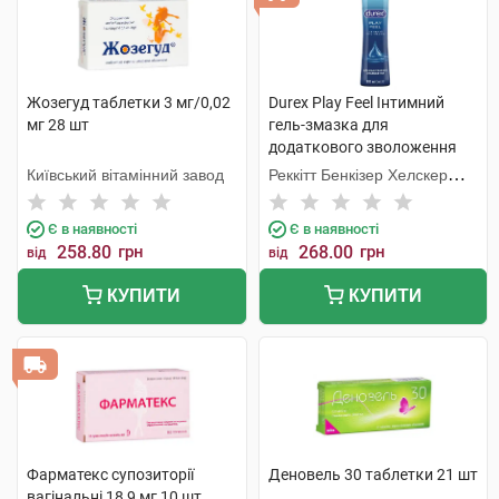
Жозегуд таблетки 3 мг/0,02
Durex Play Feel Інтимний
мг 28 шт
гель-змазка для
додаткового зволоження
100 мл флакон
Київський вітамінний завод
Реккітт Бенкізер Хелскер
Мануфектурінг
Є в наявності
Є в наявності
258.80
грн
268.00
грн
від
від
КУПИТИ
КУПИТИ
Фарматекс супозиторії
Деновель 30 таблетки 21 шт
вагінальні 18,9 мг 10 шт