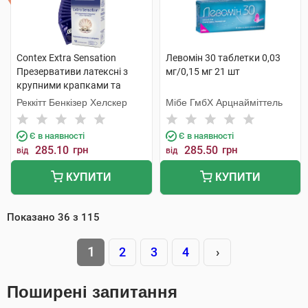
Contex Extra Sensation
Левомін 30 таблетки 0,03
Презервативи латексні з
мг/0,15 мг 21 шт
крупними крапками та
ребрами 12 шт
Реккітт Бенкізер Хелскер
Мібе ГмбХ Арцнайміттель
Є в наявності
Є в наявності
285.10
грн
285.50
грн
від
від
КУПИТИ
КУПИТИ
Показано
36
з
115
1
2
3
4
›
Поширені запитання