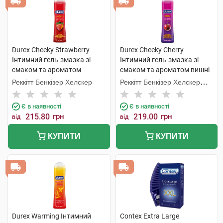
Durex Cheeky Strawberry
Durex Cheeky Cherry
Інтимний гель-змазка зі
Інтимний гель-змазка зі
смаком та ароматом
смаком та ароматом вишні
полуниці 50 мл 1 флакон
50 мл 1 флакон
Реккітт Бенкізер Хелскер
Реккітт Бенкізер Хелскер
Мануфектурінг
Є в наявності
Є в наявності
215.80
грн
219.00
грн
від
від
КУПИТИ
КУПИТИ
Durex Warming Інтимний
Contex Extra Large