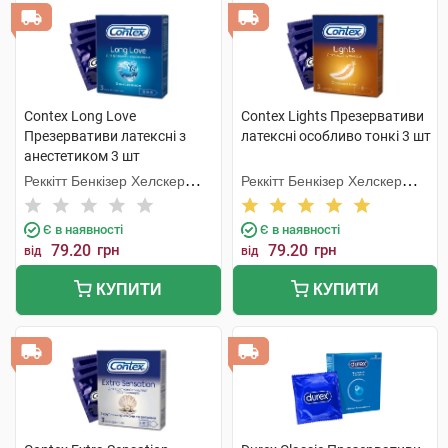
Contex Long Love
Contex Lights Презервативи
Презервативи латексні з
латексні особливо тонкі 3 шт
анестетиком 3 шт
Реккітт Бенкізер Хелскер
Реккітт Бенкізер Хелскер
Мануфектурінг
Мануфектурінг
Є в наявності
Є в наявності
79.20
грн
79.20
грн
від
від
КУПИТИ
КУПИТИ