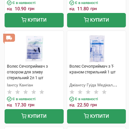
Є в наявності
Є в наявності
10.90
грн
11.80
грн
від
від
КУПИТИ
КУПИТИ
Волес Сечоприймач з
Волес Сечоприймач з Т-
отвором для зливу
краном стерильний 1 шт
стерильний 2л 1 шт
Іангсу Кангіан
Джіангсу Гуіда Медікал
Інструментс Ко.
Є в наявності
Є в наявності
17.30
грн
22.50
грн
від
від
КУПИТИ
КУПИТИ