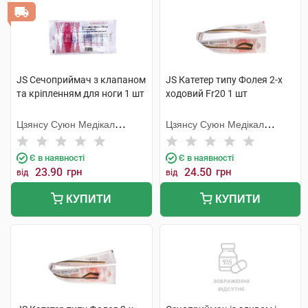
JS Сечоприймач з клапаном
JS Катетер типу Фолея 2-х
та кріпленням для ноги 1 шт
ходовий Fr20 1 шт
Цзянсу Суюн Медікал
Цзянсу Суюн Медікал
Метіріалс
Метіріалс
Є в наявності
Є в наявності
23.90
грн
24.50
грн
від
від
КУПИТИ
КУПИТИ