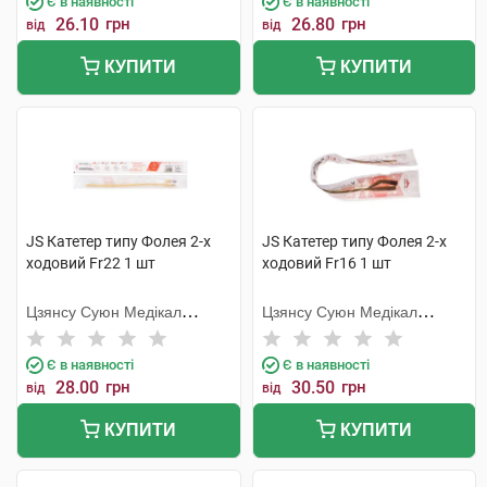
Є в наявності
Є в наявності
26.10
грн
26.80
грн
від
від
КУПИТИ
КУПИТИ
JS Катетер типу Фолея 2-х
JS Катетер типу Фолея 2-х
ходовий Fr22 1 шт
ходовий Fr16 1 шт
Цзянсу Суюн Медікал
Цзянсу Суюн Медікал
Метіріалс
Метіріалс
Є в наявності
Є в наявності
28.00
грн
30.50
грн
від
від
КУПИТИ
КУПИТИ