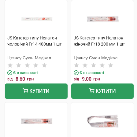
JS Катетер типу Нелатон
JS Катетер типу Нелатон
чоловічий Fr14 400мм 1 шт
жіночий Fr18 200 мм 1 шт
Цзянсу Суюн Медікал
Цзянсу Суюн Медікал
Метіріалс
Метіріалс
Є в наявності
Є в наявності
8.60
грн
9.00
грн
від
від
КУПИТИ
КУПИТИ