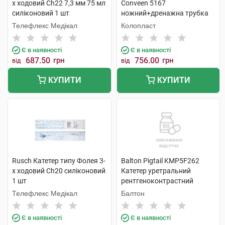
х ходовий Ch22 7,3 мм 75 мл
Conveen 5167
силіконовий 1 шт
ножний+дренажна трубка
50 см, 750 мл 10 шт
Телефлекс Медікал
Колопласт
Є в наявності
Є в наявності
687.50
грн
756.00
грн
від
від
КУПИТИ
КУПИТИ
Rusch Катетер типу Фолея 3-
Balton Pigtail KMP5F262
х ходовий Ch20 силіконовий
Катетер уретральний
1 шт
рентгеноконтрастний
подвійний 1 шт
Телефлекс Медікал
Балтон
Є в наявності
Є в наявності