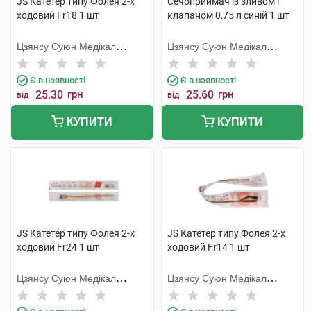
JS Катетер типу Фолея 2-х
Сечоприймач із зливом і
ходовий Fr18 1 шт
клапаном 0,75 л синій 1 шт
Цзянсу Суюн Медікал
Цзянсу Суюн Медікал
Метіріалс
Метіріалс
Є в наявності
Є в наявності
25.30
грн
25.60
грн
від
від
КУПИТИ
КУПИТИ
JS Катетер типу Фолея 2-х
JS Катетер типу Фолея 2-х
ходовий Fr24 1 шт
ходовий Fr14 1 шт
Цзянсу Суюн Медікал
Цзянсу Суюн Медікал
Метіріалс
Метіріалс