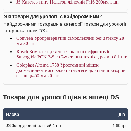
JS Катетер типу Нелатон жіночий Fr16 200мм 1 шт
Які товари для урології є найдорожчими?
Найдорожчими товарами в категорії товари для урології
інтернет-аптеки DS є:
Conveen Уропрезерватив самоклеючий без латексу 28
мм 30 шт
Rusch Комплект для черезшкірної нефростомії
Superglide PCN 2-Step 2-х етапна техніка, розмір 8 1 шт
Coloplast Alterna 1758 Уростомний мішок
двокомпонентного калоприймача відкритий прозорий
фланець-50 мм 20 шт
Товари для урології ціна в аптеці DS
Назва
Ціна
JS Зонд урогенітальний 1 шт
4.60 грн