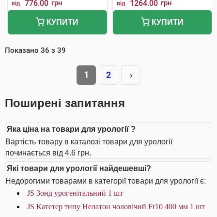
776.00
грн
1264.00
грн
від
від
КУПИТИ
КУПИТИ
Показано
36
з
39
1
2
›
Поширені запитання
Яка ціна на товари для урології ?
Вартість товару в каталозі товари для урології
починається від 4.6 грн.
Які товари для урології найдешевші?
Недорогими товарами в категорії товари для урології є:
JS Зонд урогенітальний 1 шт
JS Катетер типу Нелатон чоловічий Fr10 400 мм 1 шт