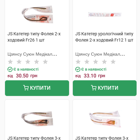
JS Катетер типу Фолея 2-х
JS Катетер урологічний типу
ходовий Fr26 1 шт
Фолея 2-х ходовий Fr12 1 шт
Цзянсу Суюн Медікал
Цзянсу Суюн Медікал
Метіріалс
Метіріалс
Є в наявності
Є в наявності
30.50
грн
33.10
грн
від
від
КУПИТИ
КУПИТИ
JS Катетер типу Фолея 3-х
JS Катетер типу Фолея 3-х