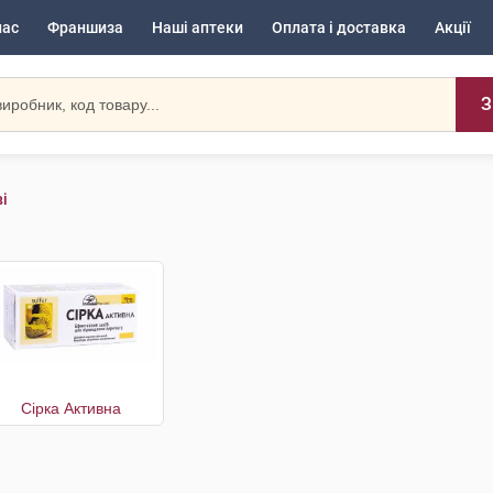
нас
Франшиза
Наші аптеки
Оплата і доставка
Акції
З
і
Сірка Активна