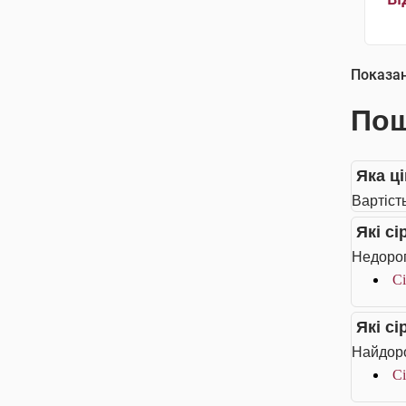
Показа
Пош
Яка ці
Вартість
Які с
Недорог
Сі
Які с
Найдоро
Сі