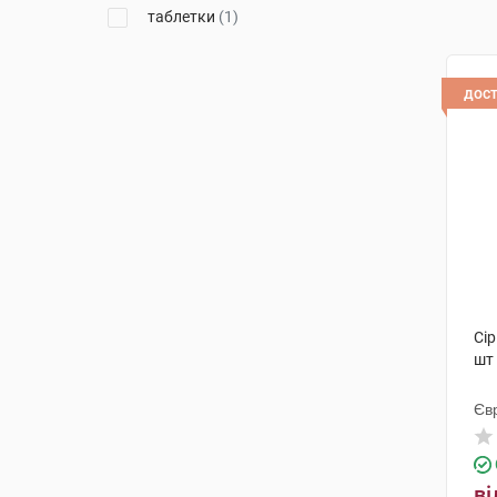
таблетки
(1)
дос
Сір
шт
Єв
ві