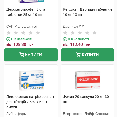
Декскетопрофен Віста
Кетолонг Дарниця таблетки
таблетки 25 мг 10 шт
10 мг 10 шт
САГ Мануфактурінг
Дарниця ФФ
Є в наявності
Є в наявності
108.30
грн
112.40
грн
від
від
КУПИТИ
КУПИТИ
Диклофенак натрію розчин
Федин-20 капсули 20 мг 30
для ін'єкцій 2,5 % 3 мл 10
шт
ампул
Лубнифарм
Евертоджен Лайф Саєнсиз