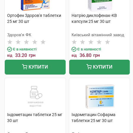
Ортофен Здоров'я таблетки
Натрію диклофенак-КВ
25 мг 30 шт
капсули 25 мг 30 шт
Здоров'я ФК
Київський вітамінний завод
Є в наявності
Є в наявності
33.20
грн
36.80
грн
від
від
КУПИТИ
КУПИТИ
Індометацин таблетки 25 мг
Індометацин Софарма
30 шт
таблетки 25 мг 30 шт