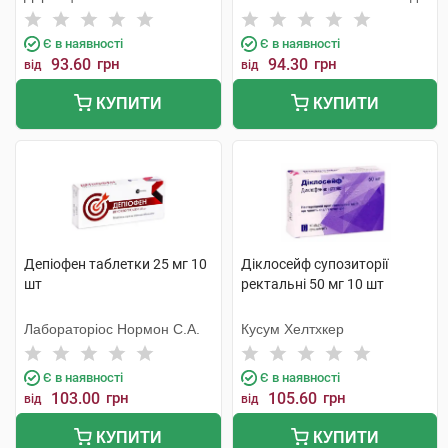
Є в наявності
Є в наявності
93.60
грн
94.30
грн
від
від
КУПИТИ
КУПИТИ
Депіофен таблетки 25 мг 10
Діклосейф супозиторії
шт
ректальні 50 мг 10 шт
Лабораторіос Нормон С.А.
Кусум Хелтхкер
Є в наявності
Є в наявності
103.00
грн
105.60
грн
від
від
КУПИТИ
КУПИТИ