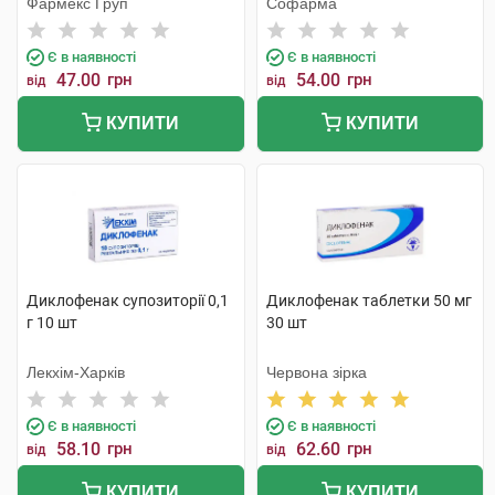
Фармекс Груп
Софарма
Є в наявності
Є в наявності
47.00
грн
54.00
грн
від
від
КУПИТИ
КУПИТИ
Диклофенак супозиторії 0,1
Диклофенак таблетки 50 мг
г 10 шт
30 шт
Лекхім-Харків
Червона зірка
Є в наявності
Є в наявності
58.10
грн
62.60
грн
від
від
КУПИТИ
КУПИТИ