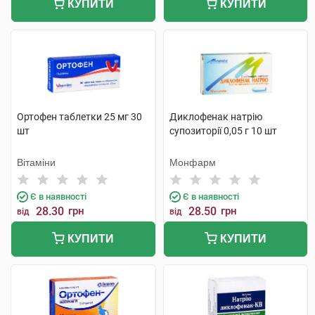
КУПИТИ
КУПИТИ
Ортофен таблетки 25 мг 30
Диклофенак натрію
шт
супозиторії 0,05 г 10 шт
Вітаміни
Монфарм
Є в наявності
Є в наявності
28.30
грн
28.50
грн
від
від
КУПИТИ
КУПИТИ