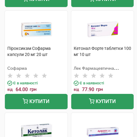
Піроксикам Софарма
Кетонал Форте таблетки 100
капсули 20 мг 20 шт
мг 10 шт
Софарма
Лек Фармацевтична
компанія
Є в наявності
Є в наявності
64.00
грн
77.90
грн
від
від
КУПИТИ
КУПИТИ