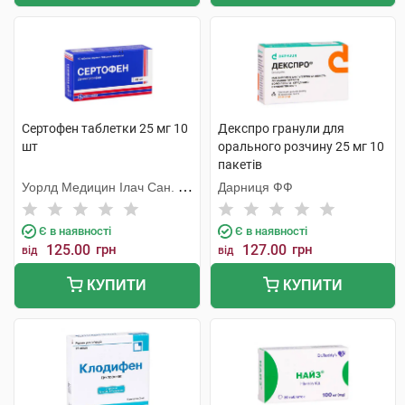
Сертофен таблетки 25 мг 10
Декспро гранули для
шт
орального розчину 25 мг 10
пакетів
Уорлд Медицин Ілач Сан. Ве
Дарниця ФФ
Тідж
Є в наявності
Є в наявності
125.00
грн
127.00
грн
від
від
КУПИТИ
КУПИТИ