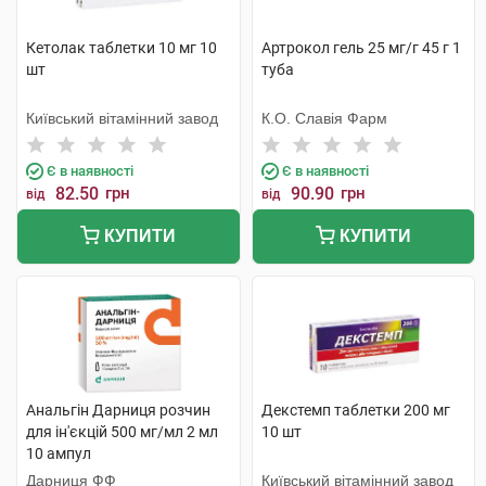
Кетолак таблетки 10 мг 10
Артрокол гель 25 мг/г 45 г 1
шт
туба
Київський вітамінний завод
К.О. Славія Фарм
Є в наявності
Є в наявності
82.50
грн
90.90
грн
від
від
КУПИТИ
КУПИТИ
Анальгін Дарниця розчин
Декстемп таблетки 200 мг
для ін'єкцій 500 мг/мл 2 мл
10 шт
10 ампул
Дарниця ФФ
Київський вітамінний завод