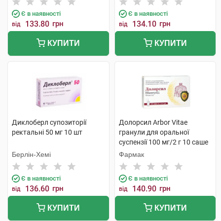
Є в наявності
Є в наявності
133.80
грн
134.10
грн
від
від
КУПИТИ
КУПИТИ
Диклоберл супозиторії
Долорсил Arbor Vitae
ректальні 50 мг 10 шт
гранули для оральної
суспензії 100 мг/2 г 10 саше
Берлін-Хемі
Фармак
Є в наявності
Є в наявності
136.60
грн
140.90
грн
від
від
КУПИТИ
КУПИТИ