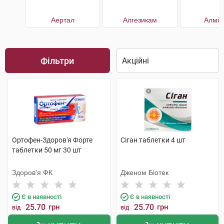
Аертал
Алгезикам
Алмір
Фільтри
Ортофен-Здоров'я Форте
Сіган таблетки 4 шт
таблетки 50 мг 30 шт
Здоров'я ФК
Дженом Біотек
Є в наявності
Є в наявності
25.70
грн
25.70
грн
від
від