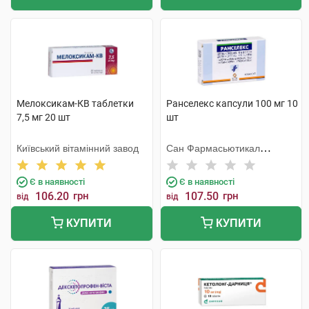
Мелоксикам-КВ таблетки
Ранселекс капсули 100 мг 10
7,5 мг 20 шт
шт
Київський вітамінний завод
Сан Фармасьютикал
Індастріз
Є в наявності
Є в наявності
106.20
грн
107.50
грн
від
від
КУПИТИ
КУПИТИ