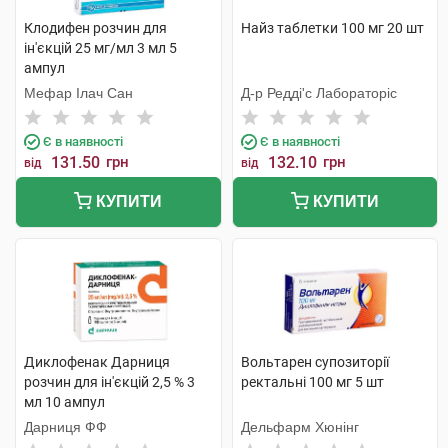
Клодифен розчин для
Найз таблетки 100 мг 20 шт
ін'єкцій 25 мг/мл 3 мл 5
ампул
Мефар Ілач Сан
Д-р Редді'с Лабораторіс
Є в наявності
Є в наявності
131.50
грн
132.10
грн
від
від
КУПИТИ
КУПИТИ
Диклофенак Дарниця
Вольтарен супозиторії
розчин для ін'єкцій 2,5 % 3
ректальні 100 мг 5 шт
мл 10 ампул
Дарниця ФФ
Дельфарм Хюнінг