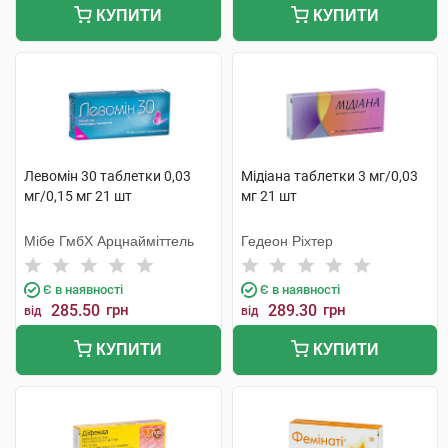
КУПИТИ
КУПИТИ
Левомін 30 таблетки 0,03
Мiдіана таблетки 3 мг/0,03
мг/0,15 мг 21 шт
мг 21 шт
Мібе ГмбХ Арцнайміттель
Гедеон Ріхтер
Є в наявності
Є в наявності
285.50
грн
289.30
грн
від
від
КУПИТИ
КУПИТИ