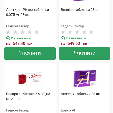
Лактинет Ріхтер таблетки
Вендіол таблетки 28 шт
0,075 мг 28 шт
Гедеон Ріхтер
Гедеон Ріхтер
Є в наявності
Є в наявності
547.40
грн
549.60
грн
від
від
КУПИТИ
КУПИТИ
Белара таблетки 2 мг/0,03
Анжелік таблетки 28 шт
мг 21 шт
Гедеон Ріхтер
Байєр АГ