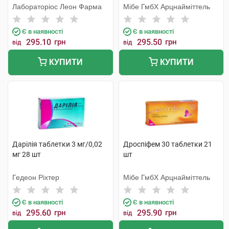
Лабораторіос Леон Фарма
Мібе ГмбХ Арцнайміттель
Є в наявності
Є в наявності
295.10
грн
295.50
грн
від
від
КУПИТИ
КУПИТИ
Дарілія таблетки 3 мг/0,02
Дроспіфем 30 таблетки 21
мг 28 шт
шт
Гедеон Ріхтер
Мібе ГмбХ Арцнайміттель
Є в наявності
Є в наявності
295.60
грн
295.90
грн
від
від