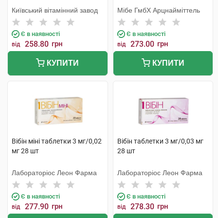
Київський вітамінний завод
Мібе ГмбХ Арцнайміттель
Є в наявності
Є в наявності
258.80
грн
273.00
грн
від
від
КУПИТИ
КУПИТИ
Вібін міні таблетки 3 мг/0,02
Вібін таблетки 3 мг/0,03 мг
мг 28 шт
28 шт
Лабораторіос Леон Фарма
Лабораторіос Леон Фарма
Є в наявності
Є в наявності
277.90
грн
278.30
грн
від
від