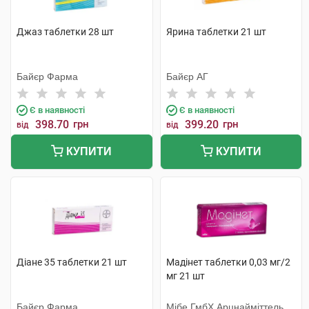
Джаз таблетки 28 шт
Ярина таблетки 21 шт
Байєр Фарма
Байєр АГ
Є в наявності
Є в наявності
398.70
грн
399.20
грн
від
від
КУПИТИ
КУПИТИ
Діане 35 таблетки 21 шт
Мадінет таблетки 0,03 мг/2
мг 21 шт
Байєр Фарма
Мібе ГмбХ Арцнайміттель