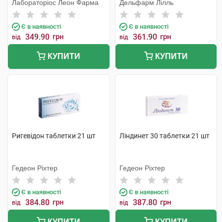
Лабораторіос Леон Фарма
Дельфарм Лілль
Є в наявності
Є в наявності
349.90
грн
361.90
грн
від
від
КУПИТИ
КУПИТИ
Ригевідон таблетки 21 шт
Ліндинет 30 таблетки 21 шт
Гедеон Ріхтер
Гедеон Ріхтер
Є в наявності
Є в наявності
384.80
грн
387.80
грн
від
від
КУПИТИ
КУПИТИ