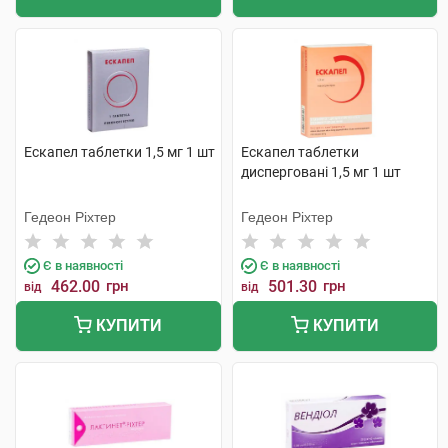
Ескапел таблетки 1,5 мг 1 шт
Ескапел таблетки
дисперговані 1,5 мг 1 шт
Гедеон Ріхтер
Гедеон Ріхтер
Є в наявності
Є в наявності
462.00
грн
501.30
грн
від
від
КУПИТИ
КУПИТИ