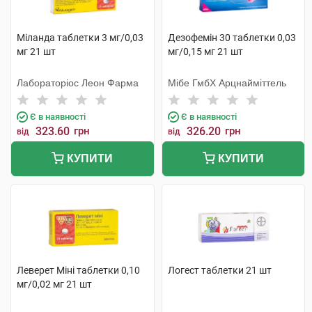
Міланда таблетки 3 мг/0,03
Дезофемін 30 таблетки 0,03
мг 21 шт
мг/0,15 мг 21 шт
Лабораторіос Леон Фарма
Мібе ГмбХ Арцнайміттель
Є в наявності
Є в наявності
323.60
грн
326.20
грн
від
від
КУПИТИ
КУПИТИ
Леверет Міні таблетки 0,10
Логест таблетки 21 шт
мг/0,02 мг 21 шт