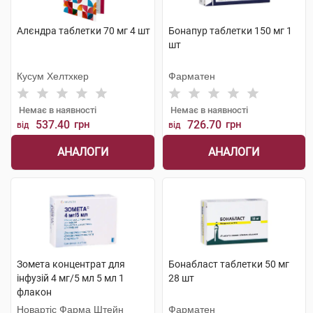
Алєндра таблетки 70 мг 4 шт
Бонапур таблетки 150 мг 1
шт
Кусум Хелтхкер
Фарматен
Немає в наявності
Немає в наявності
537.40
грн
726.70
грн
від
від
АНАЛОГИ
АНАЛОГИ
Зомета концентрат для
Бонабласт таблетки 50 мг
інфузій 4 мг/5 мл 5 мл 1
28 шт
флакон
Новартіс Фарма Штейн
Фарматен