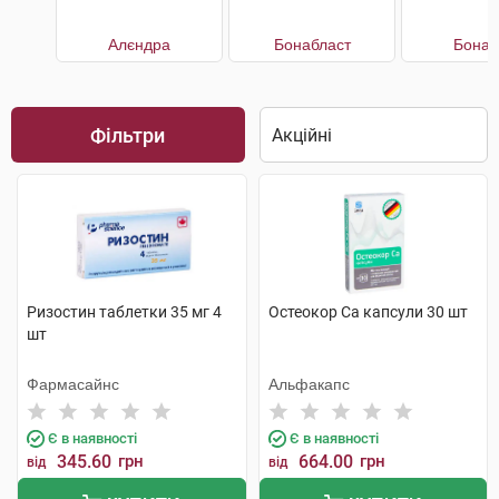
Алєндра
Бонабласт
Бонап
Фільтри
Ризостин таблетки 35 мг 4
Остеокор Cа капсули 30 шт
шт
Фармасайнс
Альфакапс
Є в наявності
Є в наявності
345.60
грн
664.00
грн
від
від