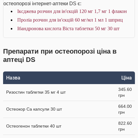
остеопорозі інтернет-аптеки DS є:
Іксджева розчин для ін'єкцій 120 мг 1,7 мг 1 флакон
Проліа розчин для ін'єкцій 60 мг/мл 1 мл 1 шприц
Ібандронова кислота Віста таблетки 50 мг 30 шт
Препарати при остеопорозі ціна в
аптеці DS
Назва
Ціна
345.60
Ризостин таблетки 35 мг 4 шт
грн
664.00
Остеокор Cа капсули 30 шт
грн
822.60
Остеогенон таблетки 40 шт
грн