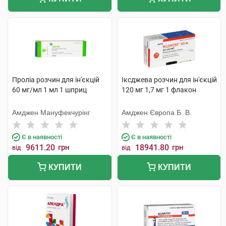
Проліа розчин для ін'єкцій
Іксджева розчин для ін'єкцій
60 мг/мл 1 мл 1 шприц
120 мг 1,7 мг 1 флакон
Амджен Мануфекчурінг
Амджен Європа Б. В.
Є в наявності
Є в наявності
9611.20
грн
18941.80
грн
від
від
КУПИТИ
КУПИТИ