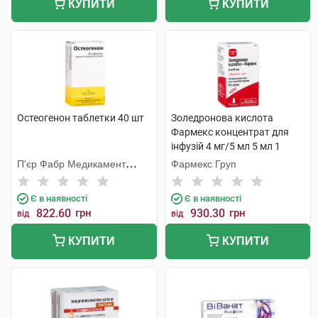
КУПИТИ
КУПИТИ
Остеогенон таблетки 40 шт
Золедронова кислота
Фармекс концентрат для
інфузій 4 мг/5 мл 5 мл 1
флакон
П'єр Фабр Медикамент
Фармекс Груп
Продакшн
Є в наявності
Є в наявності
822.60
грн
930.30
грн
від
від
КУПИТИ
КУПИТИ