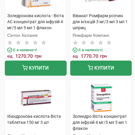
Золедронова кислота - Віста
Віванат Ромфарм розчин
АС концентрат для інфузій 4
для ін'єкцій 3 мг/3 мл 3 мл 1
мг/5 мл 5 мл 1 флакон
шприц
Сінтон Хіспанія
Ромфарм Компані
Є в наявності
Є в наявності
1270.70
грн
1770.70
грн
від
від
КУПИТИ
КУПИТИ
Ібандронова кислота Віста
Золендро Віста концентрат
таблетки 150 мг 3 шт
для інфузій 4 мг/5 мл 5 мл 1
флакон