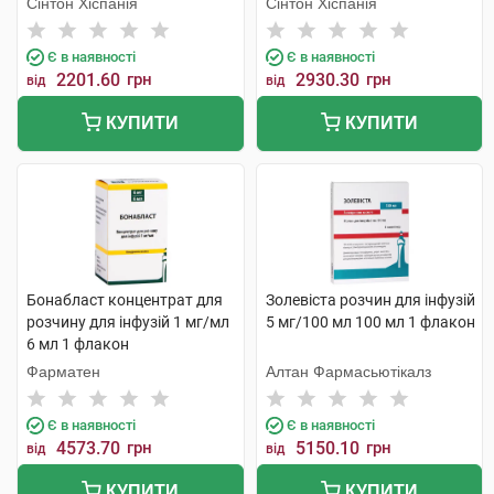
Сінтон Хіспанія
Сінтон Хіспанія
Є в наявності
Є в наявності
2201.60
грн
2930.30
грн
від
від
КУПИТИ
КУПИТИ
Бонабласт концентрат для
Золевіста розчин для інфузій
розчину для інфузій 1 мг/мл
5 мг/100 мл 100 мл 1 флакон
6 мл 1 флакон
Фарматен
Алтан Фармасьютікалз
Є в наявності
Є в наявності
4573.70
грн
5150.10
грн
від
від
КУПИТИ
КУПИТИ