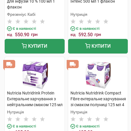
для інфузій 10 % 100 мл 1
Інтенс 500 мл 1 флакон
флакон
Фрезеніус Кабі
Нутриція
Є в наявності
Є в наявності
550.90
грн
592.50
грн
від
від
КУПИТИ
КУПИТИ
Nutricia Nutridrink Protein
Nutricia Nutridrink Compact
Ентеральне харчування з
Fibre ентеральне харчування
нейтральним смаком 125 мл
зі смаком полуниці 125 мл 4
4 пляшки
пляшки
Нутриція
Нутриція
Є в наявності
Є в наявності