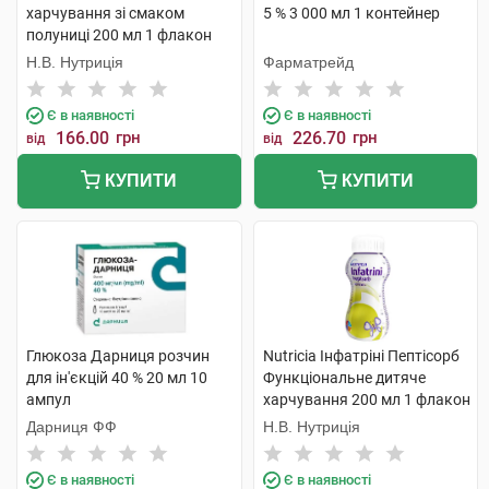
харчування зі смаком
5 % 3 000 мл 1 контейнер
полуниці 200 мл 1 флакон
Н.В. Нутриція
Фарматрейд
Є в наявності
Є в наявності
166.00
грн
226.70
грн
від
від
КУПИТИ
КУПИТИ
Глюкоза Дарниця розчин
Nutricia Інфатріні Пептісорб
для ін'єкцій 40 % 20 мл 10
Функціональне дитяче
ампул
харчування 200 мл 1 флакон
Дарниця ФФ
Н.В. Нутриція
Є в наявності
Є в наявності