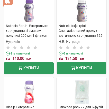
Nutricia Fortini Ентеральне
Nutricia Інфатріні
харчування зі смаком
Спеціалізований продукт
полуниці 200 мл 1 флакон
дієтичного харчування 125
мл 1 флакон
Нутриція
Н.В. Нутриція
Є в наявності
Є в наявності
110.00
грн
131.50
грн
від
від
КУПИТИ
КУПИТИ
Diasip Ентеральне
Глюкоза розчин для інфузій