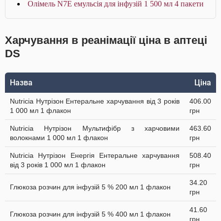
Олімель N7E емульсія для інфузій 1 500 мл 4 пакети
Харчування в реанімації ціна в аптеці
DS
Назва
Ціна
Nutricia Нутрізон Ентеральне харчування від 3 років
406.00
1 000 мл 1 флакон
грн
Nutricia Нутрізон Мультифібр з харчовими
463.60
волокнами 1 000 мл 1 флакон
грн
Nutricia Нутрізон Енергія Ентеральне харчування
508.40
від 3 років 1 000 мл 1 флакон
грн
34.20
Глюкоза розчин для інфузій 5 % 200 мл 1 флакон
грн
41.60
Глюкоза розчин для інфузій 5 % 400 мл 1 флакон
грн