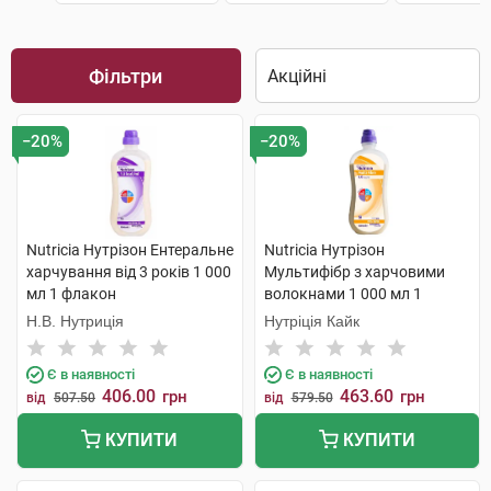
Фільтри
−20%
−20%
Nutricia Нутрізон Ентеральне
Nutricia Нутрізон
харчування від 3 років 1 000
Мультифібр з харчовими
мл 1 флакон
волокнами 1 000 мл 1
флакон
Н.В. Нутриція
Нутріція Кайк
Є в наявності
Є в наявності
406.00
463.60
грн
грн
від
507.50
від
579.50
КУПИТИ
КУПИТИ