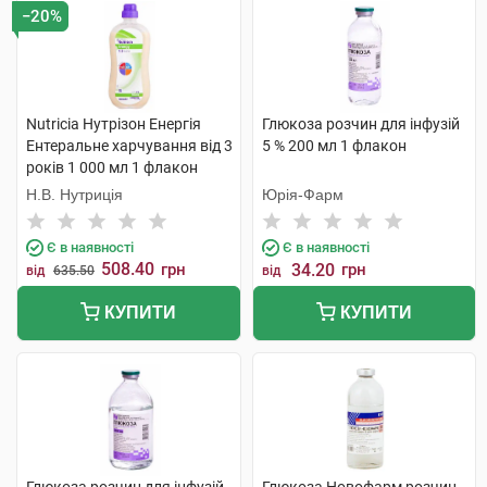
−20%
Nutricia Нутрізон Енергія
Глюкоза розчин для інфузій
Ентеральне харчування від 3
5 % 200 мл 1 флакон
років 1 000 мл 1 флакон
Н.В. Нутриція
Юрія-Фарм
Є в наявності
Є в наявності
508.40
грн
34.20
грн
від
635.50
від
КУПИТИ
КУПИТИ