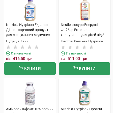
Nutricia Нутрізон Едванст
Nestle Ізосурс Енерджі
Діазон харчовий продукт
Файбер Ентеральне
для спеціальних медичних
харчування для дітей від 3
цілей 500 мл 1 флакон
років та дорослих 1 000 мл 1
Нутріція Кайк
Нестле Хелскеа Нутрітіон
флакон
Є в наявності
Є в наявності
416.50
грн
511.00
грн
від
від
КУПИТИ
КУПИТИ
Аміновен Інфант 10% розчин
Nutricia Нутрізон Протеїн