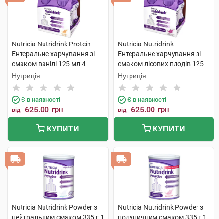
Nutricia Nutridrink Protein
Nutricia Nutridrink
Ентеральне харчування зі
Ентеральне харчування зі
смаком ванілі 125 мл 4
смаком лісових плодів 125
пляшки
мл 4 пляшки
Нутриція
Нутриція
Є в наявності
Є в наявності
625.00
грн
625.00
грн
від
від
КУПИТИ
КУПИТИ
Nutricia Nutridrink Powder з
Nutricia Nutridrink Powder з
нейтральним смаком 335 г 1
полуничним смаком 335 г 1