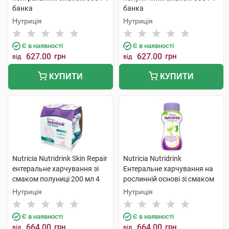
банка
банка
Нутриція
Нутриція
Є в наявності
Є в наявності
627.00
грн
627.00
грн
від
від
КУПИТИ
КУПИТИ
Nutricia Nutridrink Skin Repair
Nutricia Nutridrink
ентеральне харчування зі
Ентеральне харчування на
смаком полуниці 200 мл 4
рослинній основі зі смаком
пляшки
манго-маракуйя 200 мл 4 шт
Нутриція
Нутриція
Є в наявності
Є в наявності
664.00
грн
664.00
грн
від
від