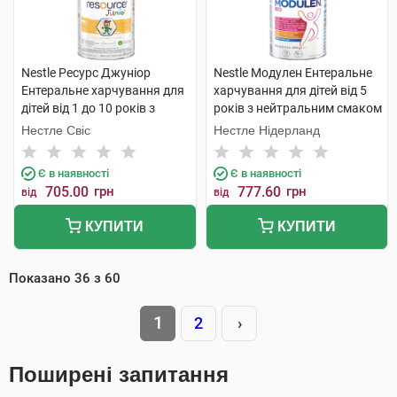
Nestle Ресурс Джуніор
Nestle Модулен Ентеральне
Ентеральне харчування для
харчування для дітей від 5
дітей від 1 до 10 років з
років з нейтральним смаком
ароматом ванілі 400 г 1
400 г 1 банка
Нестле Свіс
Нестле Нідерланд
банка
Є в наявності
Є в наявності
705.00
грн
777.60
грн
від
від
КУПИТИ
КУПИТИ
Показано
36
з
60
1
2
›
Поширені запитання