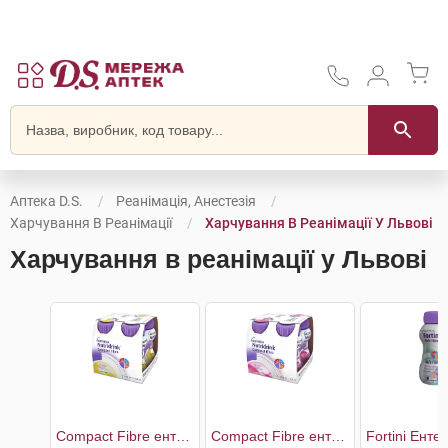
Аптека D.S.
Реанімація, Анестезія
Харчування В Реанімації
Харчування В Реанімації У Львові
Харчування в реанімації у Львові
Compact Fibre ентеральне харчування зі смаком ванілі
Compact Fibre ентеральне харчування зі смаком полуниці