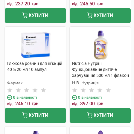
237.20
грн
245.50
грн
від
від
КУПИТИ
КУПИТИ
Глюкоза розчин для ін'єкцій
Nutricia Нутріні
40 % 20 мл 10 ампул
Функціональне дитяче
харчування 500 мл 1 флакон
Фармак
Н.В. Нутриція
Є в наявності
Є в наявності
246.10
грн
397.00
грн
від
від
КУПИТИ
КУПИТИ