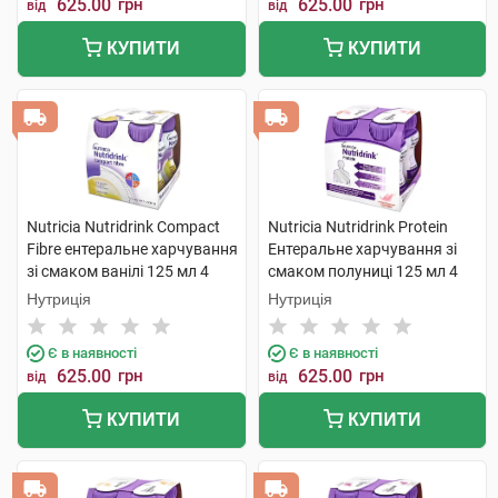
625.00
грн
625.00
грн
від
від
КУПИТИ
КУПИТИ
Nutricia Nutridrink Compact
Nutricia Nutridrink Protein
Fibre ентеральне харчування
Ентеральне харчування зі
зі смаком ванілі 125 мл 4
смаком полуниці 125 мл 4
пляшки
пляшки
Нутриція
Нутриція
Є в наявності
Є в наявності
625.00
грн
625.00
грн
від
від
КУПИТИ
КУПИТИ