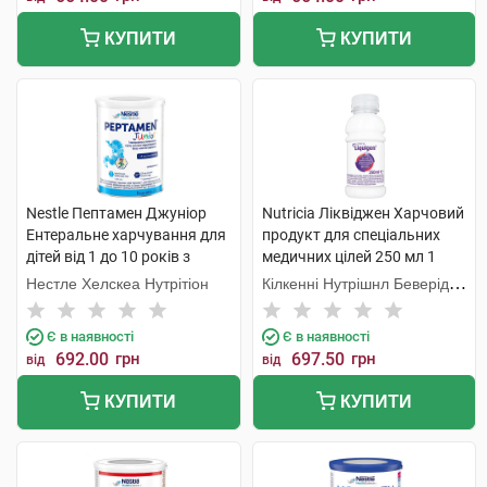
КУПИТИ
КУПИТИ
Nestle Пептамен Джуніор
Nutricia Ліквіджен Харчовий
Ентеральне харчування для
продукт для спеціальних
дітей від 1 до 10 років з
медичних цілей 250 мл 1
ароматом ванілі 400 г 1
флакон
Нестле Хелскеа Нутрітіон
Кілкенні Нутрішнл Беверідж
банка
Компані Лтд
Є в наявності
Є в наявності
692.00
грн
697.50
грн
від
від
КУПИТИ
КУПИТИ