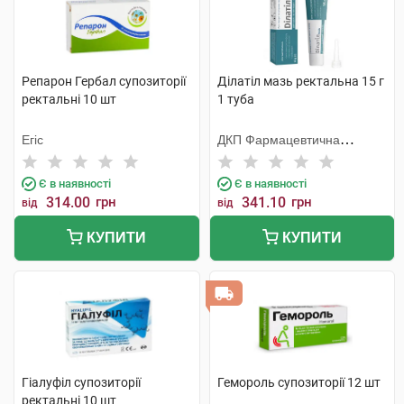
Репарон Гербал супозиторії
Ділатіл мазь ректальна 15 г
ректальні 10 шт
1 туба
Егіс
ДКП Фармацевтична
фабрика
Є в наявності
Є в наявності
314.00
грн
341.10
грн
від
від
КУПИТИ
КУПИТИ
Гіалуфіл супозиторії
Гемороль супозиторії 12 шт
ректальні 10 шт