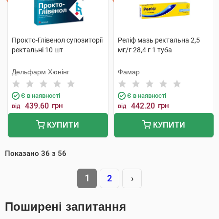
Прокто-Глівенол супозиторії
Реліф мазь ректальна 2,5
ректальні 10 шт
мг/г 28,4 г 1 туба
Дельфарм Хюнінг
Фамар
Є в наявності
Є в наявності
439.60
грн
442.20
грн
від
від
КУПИТИ
КУПИТИ
Показано
36
з
56
1
2
›
Поширені запитання