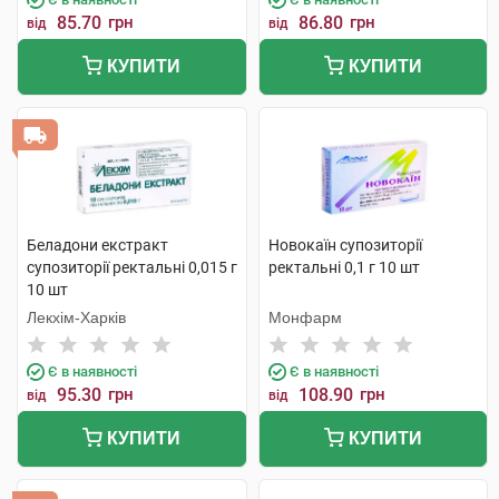
85.70
грн
86.80
грн
від
від
КУПИТИ
КУПИТИ
Беладони екстракт
Новокаїн супозиторії
супозиторії ректальні 0,015 г
ректальні 0,1 г 10 шт
10 шт
Лекхім-Харків
Монфарм
Є в наявності
Є в наявності
95.30
грн
108.90
грн
від
від
КУПИТИ
КУПИТИ