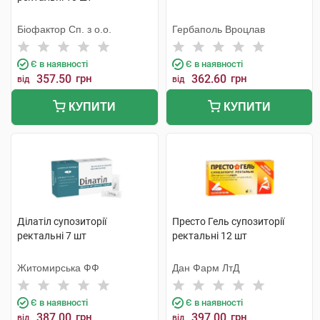
Біофактор Сп. з о.о.
Гербаполь Вроцлав
Є в наявності
Є в наявності
357.50
грн
362.60
грн
від
від
КУПИТИ
КУПИТИ
Ділатіл супозиторії
Престо Гель супозиторії
ректальні 7 шт
ректальні 12 шт
Житомирська ФФ
Дан Фарм ЛтД
Є в наявності
Є в наявності
387.00
грн
397.00
грн
від
від