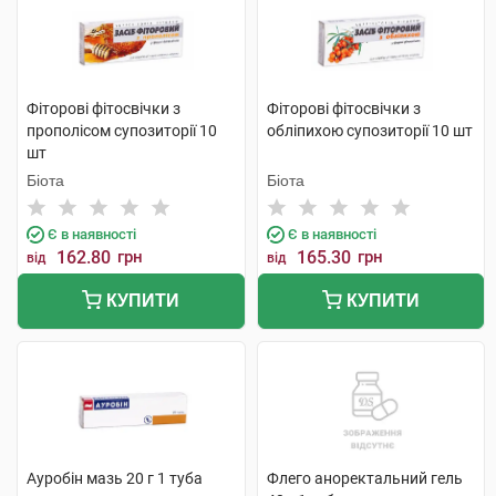
Фіторові фітосвічки з
Фіторові фітосвічки з
прополісом супозиторії 10
обліпихою супозиторії 10 шт
шт
Біота
Біота
Є в наявності
Є в наявності
162.80
грн
165.30
грн
від
від
КУПИТИ
КУПИТИ
Ауробін мазь 20 г 1 туба
Флего аноректальний гель