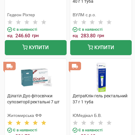
40 г 1 туба
Гедеон Ріхтер
ВУЛМ с.р.о.
Є в наявності
Є в наявності
246.60
грн
283.80
грн
від
від
КУПИТИ
КУПИТИ
Ділатіл Дуо фітосвічки
ДетраКлін гель ректальний
супозиторії ректальні 7 шт
37 г 1 туба
Житомирська ФФ
ЮМедікал Б.В.
Є в наявності
Є в наявності