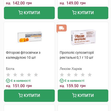
142.00
грн
149.00
грн
від
від
КУПИТИ
КУПИТИ
Фіторові фітосвічки з
Прополіс супозиторії
календулою 10 шт
ректальні 0,1 г 10 шт
Біота
Лекхім-Харків
Є в наявності
Є в наявності
151.00
грн
159.50
грн
від
від
КУПИТИ
КУПИТИ