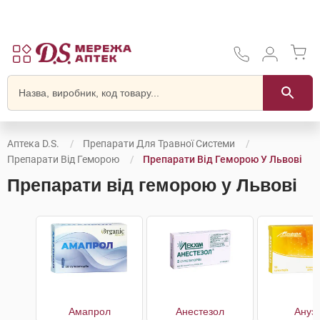
Аптека D.S.
Препарати Для Травної Системи
Препарати Від Геморою
Препарати Від Геморою У Львові
Препарати від геморою у Львові
Амапрол
Анестезол
Ануз