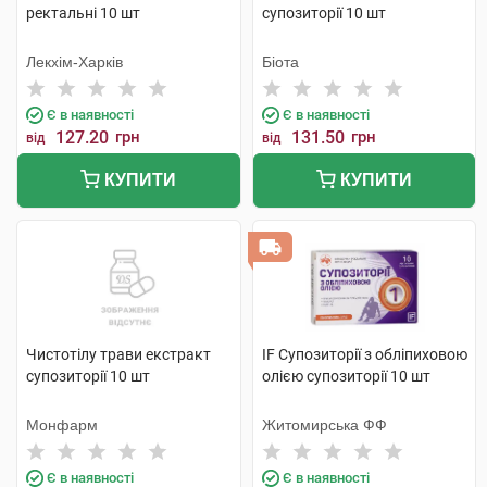
ректальні 10 шт
супозиторії 10 шт
Лекхім-Харків
Біота
Є в наявності
Є в наявності
127.20
грн
131.50
грн
від
від
КУПИТИ
КУПИТИ
Чистотілу трави екстракт
IF Супозиторії з обліпиховою
супозиторії 10 шт
олією супозиторії 10 шт
Монфарм
Житомирська ФФ
Є в наявності
Є в наявності