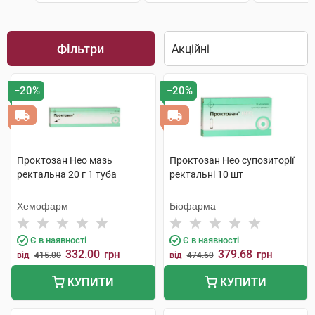
Фільтри
−20%
−20%
Проктозан Нео мазь
Проктозан Нео супозиторії
ректальна 20 г 1 туба
ректальні 10 шт
Хемофарм
Біофарма
Є в наявності
Є в наявності
332.00
379.68
грн
грн
від
415.00
від
474.60
КУПИТИ
КУПИТИ