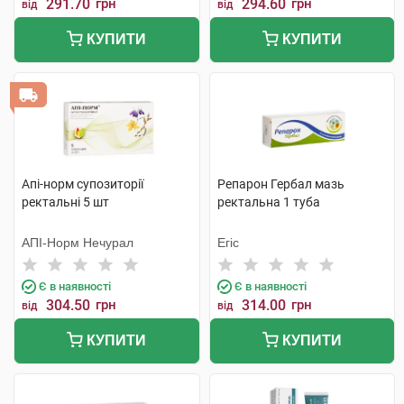
291.70
грн
294.60
грн
від
від
КУПИТИ
КУПИТИ
Апі-норм супозиторії
Репарон Гербал мазь
ректальні 5 шт
ректальна 1 туба
АПІ-Норм Нечурал
Егіс
Є в наявності
Є в наявності
304.50
грн
314.00
грн
від
від
КУПИТИ
КУПИТИ