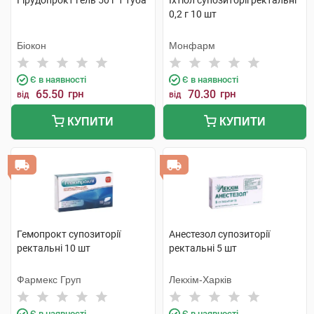
Гірудопрокт гель 50 г 1 туба
Іхтіол супозиторії ректальні
0,2 г 10 шт
Біокон
Монфарм
Є в наявності
Є в наявності
65.50
грн
70.30
грн
від
від
КУПИТИ
КУПИТИ
Гемопрокт супозиторії
Анестезол супозиторії
ректальні 10 шт
ректальні 5 шт
Фармекс Груп
Лекхім-Харків
Є в наявності
Є в наявності