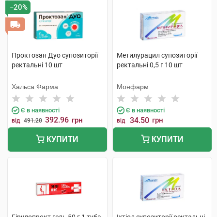
−20%
Проктозан Дуо супозиторії
Метилурацил супозиторії
ректальні 10 шт
ректальні 0,5 г 10 шт
Хальса Фарма
Монфарм
Є в наявності
Є в наявності
392.96
грн
34.50
грн
від
491.20
від
КУПИТИ
КУПИТИ