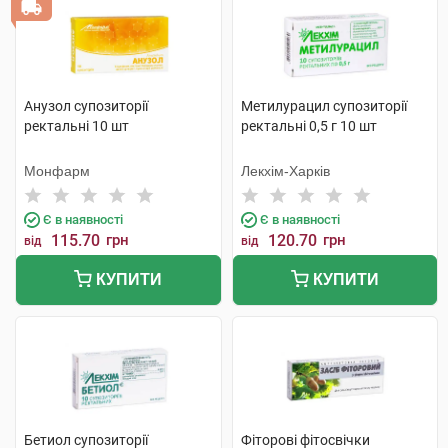
Анузол супозиторії
Метилурацил супозиторії
ректальні 10 шт
ректальні 0,5 г 10 шт
Монфарм
Лекхім-Харків
Є в наявності
Є в наявності
115.70
грн
120.70
грн
від
від
КУПИТИ
КУПИТИ
Бетиол супозиторії
Фіторові фітосвічки