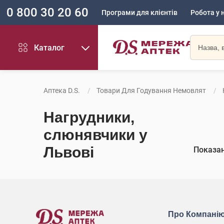
0 800 30 20 60
Програми для клієнтів
Робота у 
Каталог
Аптека D.S.
Товари Для Годування Немовлят
Нагрудники,
слюнявчики у
Львові
Показа
Про Компані