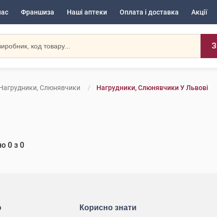
нас
Франшиза
Наші аптеки
Оплата і доставка
Акції
З
Нагрудники, Слюнявчики
Нагрудники, Слюнявчики У Львові
но
0
з
0
ю
Корисно знати