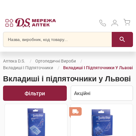
Аптека D.S.
Ортопедичні Вироби
Вкладиші І Підпяточники
Вкладиші І Підпяточники У Львові
Вкладиші і підпяточники у Львові
Фільтри