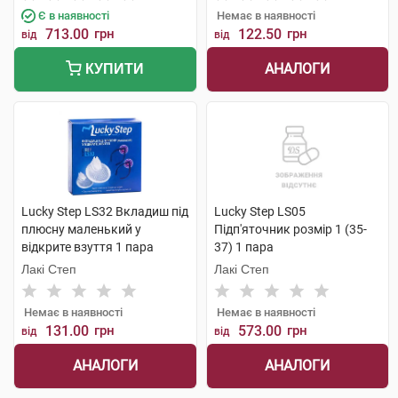
Є в наявності
Немає в наявності
713.00
грн
122.50
грн
від
від
АНАЛОГИ
КУПИТИ
Lucky Step LS32 Вкладиш під
Lucky Step LS05
плюсну маленький у
Підп'яточник розмір 1 (35-
відкрите взуття 1 пара
37) 1 пара
Лакі Степ
Лакі Степ
Немає в наявності
Немає в наявності
131.00
грн
573.00
грн
від
від
АНАЛОГИ
АНАЛОГИ