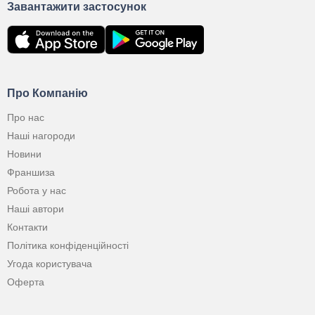
Завантажити застосунок
Про Компанію
Про нас
Наші нагороди
Новини
Франшиза
Робота у нас
Наші автори
Контакти
Політика конфіденційності
Угода користувача
Оферта