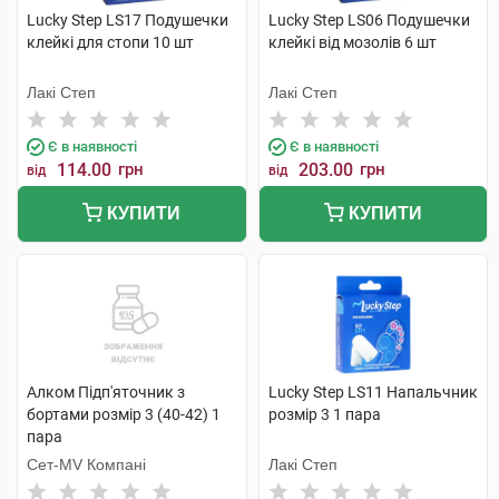
Lucky Step LS17 Подушечки
Lucky Step LS06 Подушечки
клейкі для стопи 10 шт
клейкі від мозолів 6 шт
Лакі Степ
Лакі Степ
Є в наявності
Є в наявності
114.00
грн
203.00
грн
від
від
КУПИТИ
КУПИТИ
Алком Підп'яточник з
Lucky Step LS11 Напальчник
бортами розмір 3 (40-42) 1
розмір 3 1 пара
пара
Сет-MV Компані
Лакі Степ